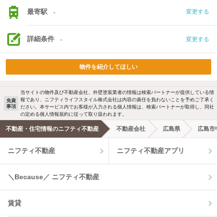
最寄駅
-
変更する
詳細条件
-
変更する
物件を紹介してほしい
当サイトの物件及び不動産会社、外壁塗装業者の情報は検索パートナーが提供している情
報であり、ニフティライフスタイル株式会社は内容の責任を負わないことを予めご了承く
免責
事項
ださい。本サービス内でお客様が入力される個人情報は、検索パートナーが取得し、同社
の定める個人情報規約に従って取り扱われます。
不動産・住宅情報のニフティ不動産
不動産会社
広島県
広島市
ニフティ不動産
ニフティ不動産アプリ
＼Because／ ニフティ不動産
賃貸