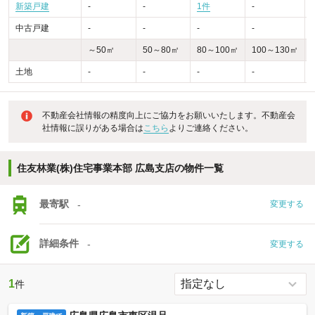
新築戸建
-
-
1件
-
-
中古戸建
-
-
-
-
-
～50㎡
50～80㎡
80～100㎡
100～130㎡
土地
-
-
-
-
-
不動産会社情報の精度向上にご協力をお願いいたします。不動産会
社情報に誤りがある場合は
こちら
よりご連絡ください。
住友林業(株)住宅事業本部 広島支店の物件一覧
最寄駅
-
変更する
詳細条件
-
変更する
1
件