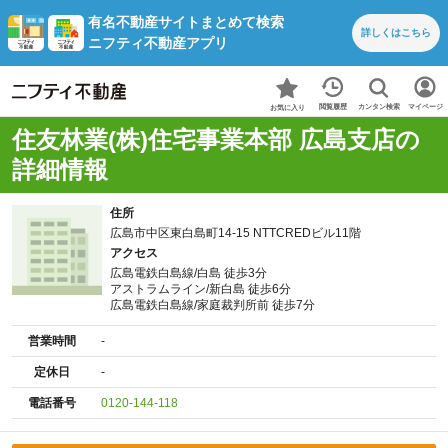
有名不動産サイトまとめて検索
詳しくは
こちら
ニフティ不動産アプリ
カンタン検索
閲覧履歴
マイページ
お気に入り
住友林業(株)住宅事業本部 広島支店の
詳細情報
住所
広島市中区東白島町14-15 NTTCREDビル11階
アクセス
広島電鉄白島線/白島 徒歩3分
アストラムライン/新白島 徒歩6分
広島電鉄白島線/家庭裁判所前 徒歩7分
営業時間
-
定休日
-
電話番号
0120-144-118