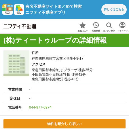
有名不動産サイトまとめて検索
詳しくは
こちら
ニフティ不動産アプリ
カンタン検索
閲覧履歴
マイページ
お気に入り
(株)ティートゥループの詳細情報
住所
神奈川県川崎市宮前区菅生4-9-17
アクセス
東急田園都市線/たまプラーザ 徒歩35分
小田急電鉄小田原線/生田 徒歩42分
東急田園都市線/鷺沼 徒歩43分
営業時間
-
定休日
-
電話番号
044-977-6974
物件を紹介してほしい