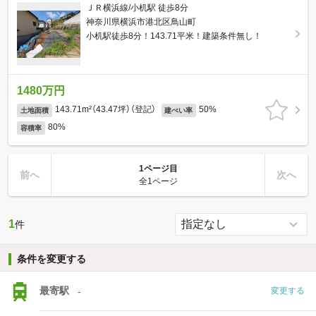
ＪＲ横浜線/小机駅 徒歩8分
神奈川県横浜市港北区鳥山町
小机駅徒歩8分！143.71平米！建築条件無し！
1480万円
143.71m²（43.47坪）（登記）
50%
土地面積
建ぺい率
80%
容積率
1ページ目
前へ
次へ
全1ページ
1
件
条件を変更する
最寄駅
-
変更する