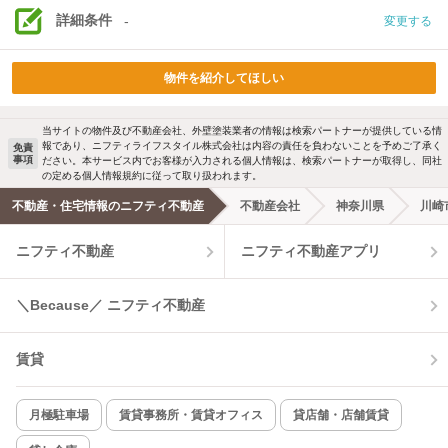
詳細条件
-
変更する
物件を紹介してほしい
当サイトの物件及び不動産会社、外壁塗装業者の情報は検索パートナーが提供している情
報であり、ニフティライフスタイル株式会社は内容の責任を負わないことを予めご了承く
免責
事項
ださい。本サービス内でお客様が入力される個人情報は、検索パートナーが取得し、同社
の定める個人情報規約に従って取り扱われます。
不動産・住宅情報のニフティ不動産
不動産会社
神奈川県
川崎
ニフティ不動産
ニフティ不動産アプリ
＼Because／ ニフティ不動産
賃貸
月極駐車場
賃貸事務所・賃貸オフィス
貸店舗・店舗賃貸