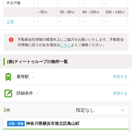
中古戸建
-
-
-
-
-
～50㎡
50～80㎡
80～100㎡
100～130㎡
土地
-
-
-
-
不動産会社情報の精度向上にご協力をお願いいたします。不動産会
社情報に誤りがある場合は
こちら
よりご連絡ください。
(株)ティートゥループの物件一覧
最寄駅
-
変更する
詳細条件
-
変更する
1
件
神奈川県横浜市港北区鳥山町
土地・売地