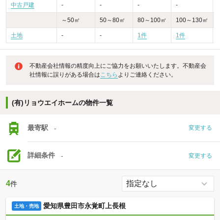
中古戸建
-
-
-
-
～50㎡
50～80㎡
80～100㎡
100～130㎡
土地
-
-
1件
1件
不動産会社情報の精度向上にご協力をお願いいたします。不動産会
社情報に誤りがある場合は
こちら
よりご連絡ください。
(有)リョウエイホームの物件一覧
最寄駅
-
変更する
詳細条件
-
変更する
4
件
愛知県豊田市永覚町上長根
土地・売地