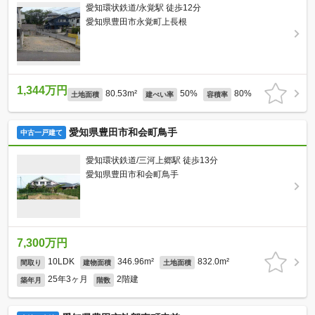
愛知環状鉄道/永覚駅 徒歩12分
愛知県豊田市永覚町上長根
1,344万円
80.53m²
50%
80%
土地面積
建ぺい率
容積率
愛知県豊田市和会町鳥手
中古一戸建て
愛知環状鉄道/三河上郷駅 徒歩13分
愛知県豊田市和会町鳥手
7,300万円
10LDK
346.96m²
832.0m²
間取り
建物面積
土地面積
25年3ヶ月
2階建
築年月
階数