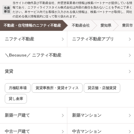
当サイトの物件及び不動産会社、外壁塗装業者の情報は検索パートナーが提供している情
報であり、ニフティライフスタイル株式会社は内容の責任を負わないことを予めご了承く
免責
事項
ださい。本サービス内でお客様が入力される個人情報は、検索パートナーが取得し、同社
の定める個人情報規約に従って取り扱われます。
不動産・住宅情報のニフティ不動産
不動産会社
愛知県
豊田市
ニフティ不動産
ニフティ不動産アプリ
＼Because／ ニフティ不動産
賃貸
月極駐車場
賃貸事務所・賃貸オフィス
貸店舗・店舗賃貸
貸し倉庫
新築一戸建て
新築マンション
中古一戸建て
中古マンション