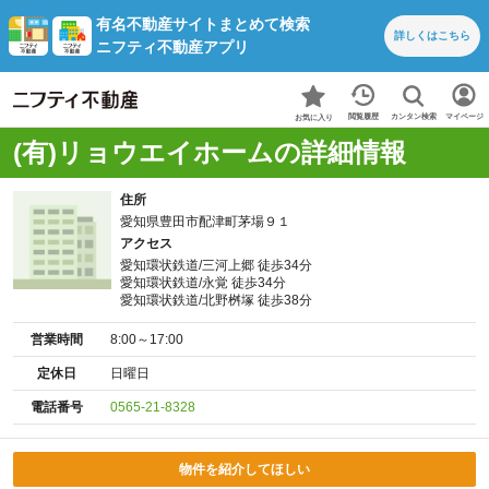
有名不動産サイトまとめて検索
詳しくは
こちら
ニフティ不動産アプリ
カンタン検索
閲覧履歴
マイページ
お気に入り
(有)リョウエイホームの詳細情報
住所
愛知県豊田市配津町茅場９１
アクセス
愛知環状鉄道/三河上郷 徒歩34分
愛知環状鉄道/永覚 徒歩34分
愛知環状鉄道/北野桝塚 徒歩38分
営業時間
8:00～17:00
定休日
日曜日
電話番号
0565-21-8328
物件を紹介してほしい