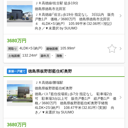
ＪＲ高徳線/佐古駅 徒歩19分
徳島県徳島市北田宮
ＪＲ高徳線「佐古」歩19分 指定なし 3日以内 販売
戸数1戸 価格／3680万円 徳島県徳島市北田宮
４ 4LDK+S（納戸） 105.99平米（32.06坪）（登記）
向き／▼未選択 by SUUMO
3680万円
4LDK+S（納戸）
105.99m²
間取り
建物面積
132.24m²
-
-
土地面積
築年月
階数
徳島県板野郡藍住町奥野
新築一戸建て
ＪＲ高徳線/勝瑞駅
徳島県板野郡藍住町奥野
徳島バス「藍住役場前」歩7分 指定なし 駐車場2台
可 駐車場3台以上可 販売戸数1戸 総戸数1戸 価
格／3680万円 徳島県板野郡藍住町奥野字猪熊
4LDK+2S（納戸） 108.47平米（32.81坪）（実測） 向
き／▼未選択 by SUUMO
3680万円