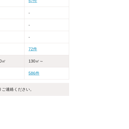
57件
-
-
-
72件
30㎡
130㎡～
586件
りご連絡ください。