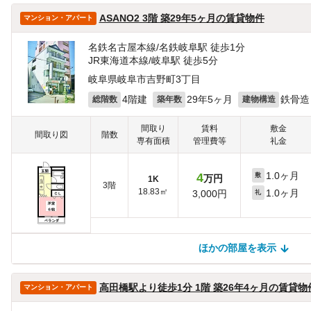
ASANO2 3階 築29年5ヶ月の賃貸物件
マンション・アパート
名鉄名古屋本線/名鉄岐阜駅 徒歩1分
JR東海道本線/岐阜駅 徒歩5分
岐阜県岐阜市吉野町3丁目
4階建
29年5ヶ月
鉄骨造
総階数
築年数
建物構造
間取り
賃料
敷金
間取り図
階数
専有面積
管理費等
礼金
1.0ヶ月
4
敷
万円
1K
3階
18.83㎡
1.0ヶ月
3,000円
礼
ほかの部屋を表示
ほかの部屋を検索中…
ほかの部屋は見つかりませんでした
高田橋駅より徒歩1分 1階 築26年4ヶ月の賃貸物
マンション・アパート