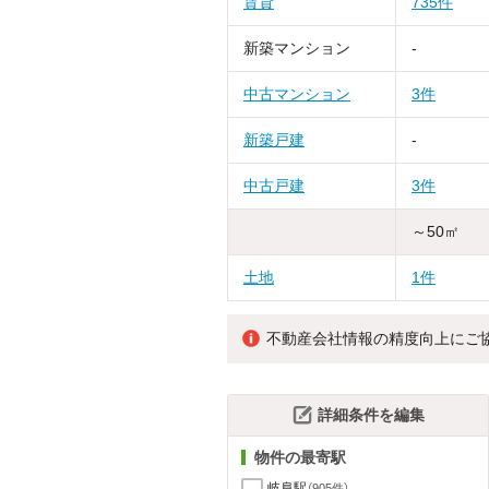
賃貸
735件
新築マンション
-
中古マンション
3件
新築戸建
-
中古戸建
3件
～50㎡
土地
1件
不動産会社情報の精度向上にご
詳細条件を編集
物件の最寄駅
岐阜駅
（905件）