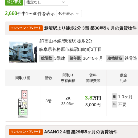
並び替え
2,660
件中
1〜40件を表示
鵜沼駅より徒歩2分 3階 築36年5ヶ月の賃貸物件
マンション・アパート
JR高山本線/鵜沼駅 徒歩2分
岐阜県各務原市鵜沼山崎町3丁目
3階建
36年5ヶ月
鉄骨造
総階数
築年数
建物構造
間取り
賃料
敷金
間取り図
階数
専有面積
管理費等
礼金
1.0ヶ月
3.8
敷
万円
2K
3階
33.06㎡
不要
3,000円
礼
ASANO2 4階 築29年5ヶ月の賃貸物件
マンション・アパート