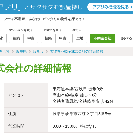
ニフティ不動産。あなたにピッタリの物件を探そう！
る
マンションを買う
一戸建てを買う
建てる
貸
新築
中古
新築
中古
土地
不動産会社
調べる
産会社
岐阜県
岐阜市
美濃善不動産株式会社の詳細情報
式会社の詳細情報
東海道本線/西岐阜 徒歩9分
アクセス
高山本線/岐阜 徒歩39分
名鉄各務原線/名鉄岐阜 徒歩42分
住所
岐阜県岐阜市西荘２丁目8番5号
営業時間
9:00～19:00、特になし