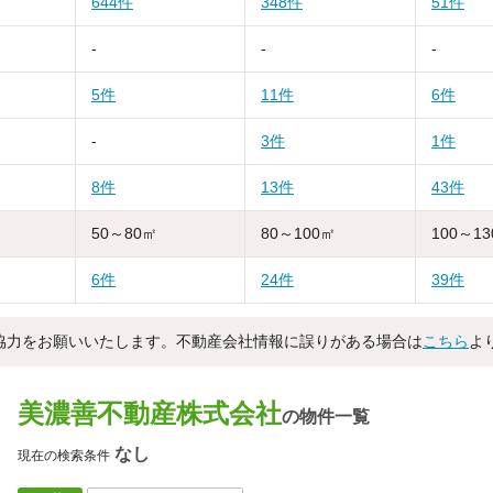
644件
348件
51件
-
-
-
5件
11件
6件
-
3件
1件
8件
13件
43件
50～80㎡
80～100㎡
100～1
6件
24件
39件
協力をお願いいたします。不動産会社情報に誤りがある場合は
こちら
よ
美濃善不動産株式会社
の物件一覧
なし
現在の検索条件