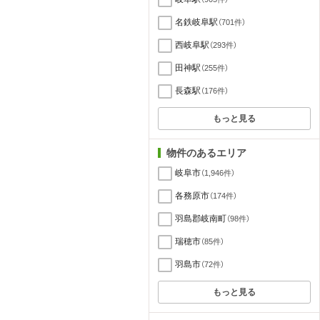
名鉄岐阜駅
（701件）
西岐阜駅
（293件）
田神駅
（255件）
長森駅
（176件）
もっと見る
物件のあるエリア
岐阜市
（1,946件）
各務原市
（174件）
羽島郡岐南町
（98件）
瑞穂市
（85件）
羽島市
（72件）
もっと見る