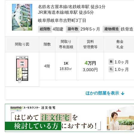
名鉄名古屋本線/名鉄岐阜駅 徒歩1分
JR東海道本線/岐阜駅 徒歩5分
岐阜県岐阜市吉野町3丁目
4階建
29年5ヶ月
鉄骨造
総階数
築年数
建物構造
間取り
賃料
敷金
間取り図
階数
専有面積
管理費等
礼金
1.0ヶ月
4
敷
万円
1K
4階
18.83㎡
1.0ヶ月
3,000円
礼
ほかの部屋を表示
ほかの部屋を検索中…
ほかの部屋は見つかりませんでした