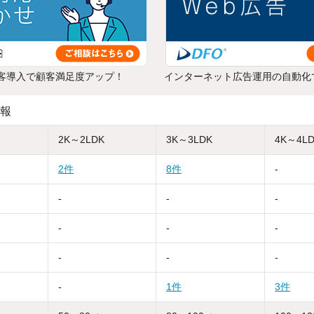
客導入で顧客満足度アップ！
インターネット広告運用の自動化
報
2K～2LDK
3K～3LDK
4K～4L
2件
8件
-
-
-
-
-
-
-
-
-
-
-
1件
3件