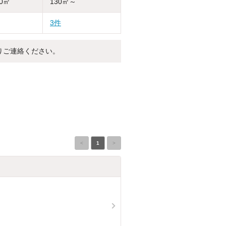
30㎡
130㎡～
3件
りご連絡ください。
<
1
>