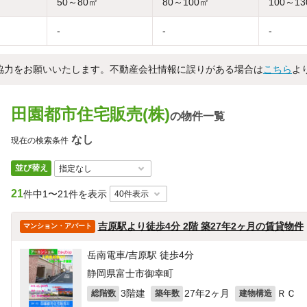
50～80㎡
80～100㎡
100～1
-
-
-
協力をお願いいたします。不動産会社情報に誤りがある場合は
こちら
よ
田園都市住宅販売(株)
の物件一覧
なし
現在の検索条件
並び替え
21
件中
1〜21件を表示
吉原駅より徒歩4分 2階 築27年2ヶ月の賃貸物件
マンション・アパート
岳南電車/吉原駅 徒歩4分
静岡県富士市御幸町
3階建
27年2ヶ月
ＲＣ
総階数
築年数
建物構造