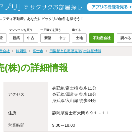
らニフティ不動産。あなたにピッタリの物件を探そう！
る
マンションを買う
一戸建てを買う
建てる
貸
新築
中古
新築
中古
土地
不動産会社
調べる
産会社
静岡県
富士市
田園都市住宅販売(株)の詳細情報
(株)の詳細情報
身延線/富士根 徒歩11分
アクセス
身延線/源道寺 徒歩19分
身延線/入山瀬 徒歩34分
住所
静岡県富士市天間８９１－１１
営業時間
9:00～18:00