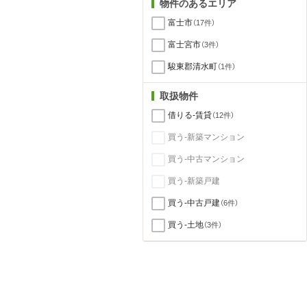
物件のあるエリア
富士市
（17件）
富士宮市
（3件）
駿東郡清水町
（1件）
取扱物件
借りる-賃貸
（12件）
買う-新築マンション
買う-中古マンション
買う-新築戸建
買う-中古戸建
（6件）
買う-土地
（3件）