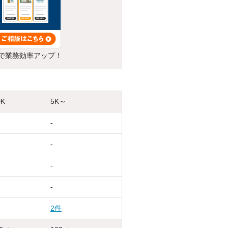
で業務効率アップ！
DK
5K～
-
-
-
-
2件