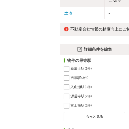
～50㎡
土地
-
不動産会社情報の精度向上にご
詳細条件を編集
物件の最寄駅
新富士駅
（3件）
吉原駅
（3件）
入山瀬駅
（3件）
源道寺駅
（2件）
富士根駅
（2件）
もっと見る