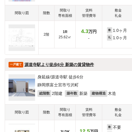
間取り
賃料
敷金
間取り図
階数
専有面積
管理費等
礼金
1.0ヶ月
4.3
敷
万円
1R
2階
25.62㎡
1.0ヶ月
-
礼
源道寺駅より徒歩6分 新築の賃貸物件
一戸建て
身延線/源道寺駅 徒歩6分
静岡県富士宮市弓沢町
2階建
新築
木造
総階数
築年数
建物構造
間取り
賃料
敷金
間取り図
階数
専有面積
管理費等
礼金
不要
敷
12.5
万円
3LDK