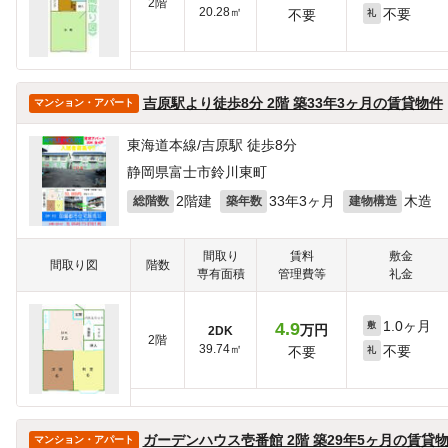
2階
20.28㎡
不要
不要
礼
吉原駅より徒歩8分 2階 築33年3ヶ月の賃貸物件
マンション・アパート
東海道本線/吉原駅 徒歩8分
静岡県富士市鈴川東町
2階建
33年3ヶ月
木造
総階数
築年数
建物構造
間取り
賃料
敷金
間取り図
階数
専有面積
管理費等
礼金
1.0ヶ月
4.9
敷
万円
2DK
2階
39.74㎡
不要
不要
礼
ガーデンハウス壱番館 2階 築29年5ヶ月の賃貸
マンション・アパート