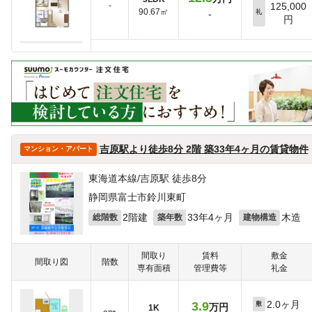
-
125,000
90.67㎡
-
礼
円
吉原駅より徒歩8分 2階 築33年4ヶ月の賃貸物件
マンション・アパート
東海道本線/吉原駅 徒歩8分
静岡県富士市鈴川東町
2階建
33年4ヶ月
木造
総階数
築年数
建物構造
間取り
賃料
敷金
間取り図
階数
専有面積
管理費等
礼金
2.0ヶ月
3.9
敷
万円
1K