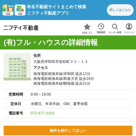
有名不動産サイトまとめて検索
詳しくは
こちら
ニフティ不動産アプリ
カンタン検索
閲覧履歴
マイページ
お気に入り
(有)フル・ハウスの詳細情報
住所
大阪府岸和田市並松町２２－１３
アクセス
南海電鉄南海本線/岸和田 徒歩12分
南海電鉄南海本線/和泉大宮 徒歩16分
南海電鉄南海本線/蛸地蔵 徒歩21分
営業時間
9:00～19:00
定休日
水曜日、年末年始、GW、夏季休暇
電話番号
072-477-3163
物件を紹介してほしい