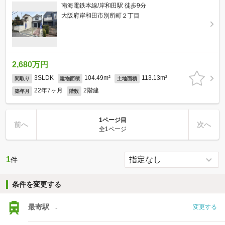
南海電鉄本線/岸和田駅 徒歩9分
大阪府岸和田市別所町２丁目
2,680万円
3SLDK
104.49m²
113.13m²
間取り
建物面積
土地面積
22年7ヶ月
2階建
築年月
階数
1ページ目
前へ
次へ
全1ページ
1
件
条件を変更する
最寄駅
-
変更する