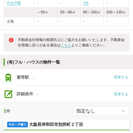
中古戸建
-
-
1件
-
-
～50㎡
50～80㎡
80～100㎡
100～130㎡
土地
-
-
-
-
-
不動産会社情報の精度向上にご協力をお願いいたします。不動産会
社情報に誤りがある場合は
こちら
よりご連絡ください。
(有)フル・ハウスの物件一覧
最寄駅
-
変更する
詳細条件
-
変更する
1
件
大阪府岸和田市別所町２丁目
中古一戸建て