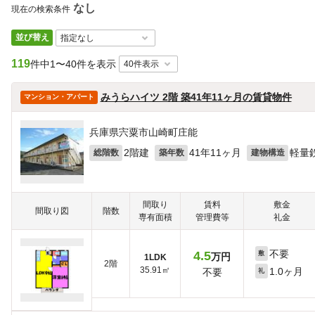
なし
現在の検索条件
並び替え
119
件中
1〜40件を表示
みうらハイツ 2階 築41年11ヶ月の賃貸物件
マンション・アパート
兵庫県宍粟市山崎町庄能
2階建
41年11ヶ月
軽量
総階数
築年数
建物構造
間取り
賃料
敷金
間取り図
階数
専有面積
管理費等
礼金
不要
4.5
敷
万円
1LDK
2階
35.91㎡
1.0ヶ月
不要
礼