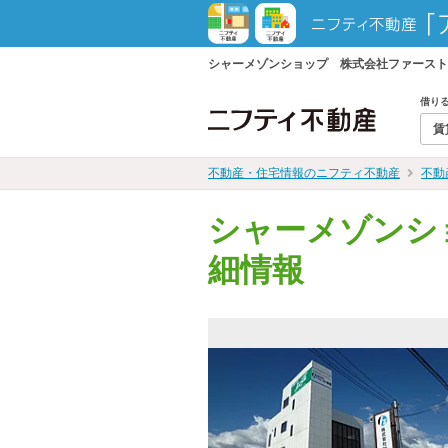
シャーメゾンショップ 株式会社ファースト
借り
賃
不動産・住宅情報のニフティ不動産
不動
シャーメゾンシ
細情報