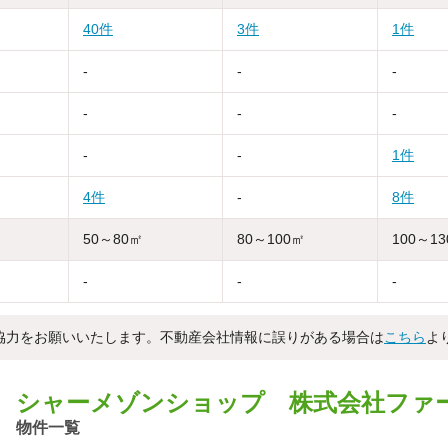
40件
3件
1件
-
-
-
-
-
-
-
-
1件
4件
-
8件
50～80㎡
80～100㎡
100～1
-
-
-
協力をお願いいたします。不動産会社情報に誤りがある場合は
こちら
よ
シャーメゾンショップ 株式会社ファ
物件一覧