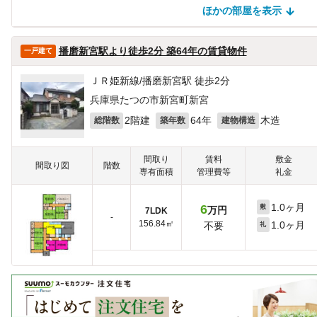
ほかの部屋を表示
ほかの部屋を検索中…
ほかの部屋は見つかりませんでした
播磨新宮駅より徒歩2分 築64年の賃貸物件
一戸建て
ＪＲ姫新線/播磨新宮駅 徒歩2分
兵庫県たつの市新宮町新宮
2階建
64年
木造
総階数
築年数
建物構造
間取り
賃料
敷金
間取り図
階数
専有面積
管理費等
礼金
1.0ヶ月
6
敷
万円
7LDK
-
156.84㎡
1.0ヶ月
不要
礼