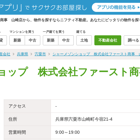
商事 山崎店から、物件を探すならニフティ不動産。あなたにピッタリの物件を探
る
マンションを買う
一戸建てを買う
建てる
貸
新築
中古
新築
中古
土地
不動産会社
調べる
産会社
兵庫県
宍粟市
シャーメゾンショップ 株式会社ファースト商事 
ョップ 株式会社ファースト商
アクセス
-
住所
兵庫県宍粟市山崎町今宿21-4
営業時間
9:00～19:00