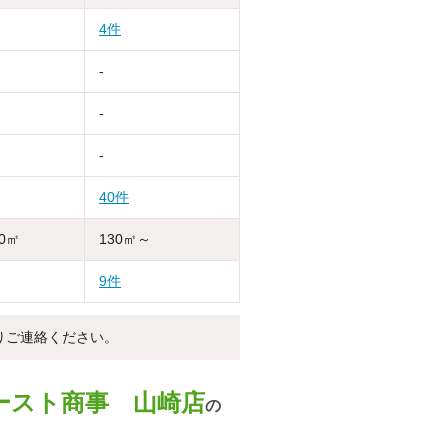
4件
-
-
-
40件
30㎡
130㎡～
9件
りご連絡ください。
ースト商事 山崎店
の