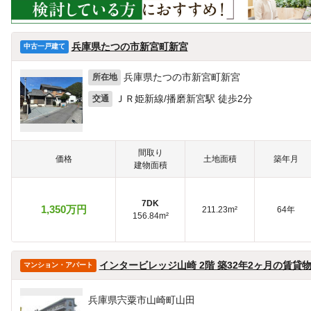
兵庫県たつの市新宮町新宮
中古一戸建て
兵庫県たつの市新宮町新宮
所在地
ＪＲ姫新線/播磨新宮駅 徒歩2分
交通
間取り
価格
土地面積
築年月
建物面積
7DK
1,350万円
211.23m²
64年
156.84m²
インタービレッジ山崎 2階 築32年2ヶ月の賃貸
マンション・アパート
兵庫県宍粟市山崎町山田