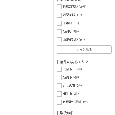
播磨新宮駅
（99件）
西栗栖駅
（11件）
千本駅
（10件）
姫路駅
（5件）
山陽姫路駅
（5件）
もっと見る
物件のあるエリア
宍粟市
（107件）
姫路市
（5件）
たつの市
（5件）
相生市
（1件）
佐用郡佐用町
（1件）
取扱物件