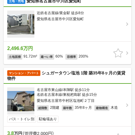
愛知県名古屋市中川区愛知町
土地・売地
近鉄名古屋線/黄金駅 徒歩8分
愛知県名古屋市中川区愛知町
2,496.6万円
91.72m²
60%
200%
土地面積
建ぺい率
容積率
シュガータウン塩池 1階 築35年8ヶ月の賃貸
マンション・アパート
物件
名古屋市東山線/本陣駅 徒歩11分
名鉄名古屋本線/東枇杷島駅 徒歩15分
愛知県名古屋市中村区塩池町２丁目
2階建
35年8ヶ月
木造
総階数
築年数
建物構造
バス・トイレ別
駐輪場あり
3.8
万円
（管理費2,000円）