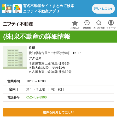
有名不動産サイトまとめて検索
詳しくは
こちら
ニフティ不動産アプリ
カンタン検索
閲覧履歴
マイページ
お気に入り
(株)泉不動産の詳細情報
住所
愛知県名古屋市中村区井深町 15-17
アクセス
名古屋市東山線/亀島 徒歩1分
名鉄犬山線/栄生 徒歩11分
名古屋市東山線/本陣 徒歩12分
営業時間
10:00～18:00
定休日
第１・３土曜、日曜 祝日
電話番号
052-452-8900
物件を紹介してほしい