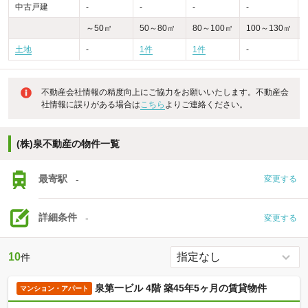
中古戸建
-
-
-
-
-
～50㎡
50～80㎡
80～100㎡
100～130㎡
土地
-
1件
1件
-
-
不動産会社情報の精度向上にご協力をお願いいたします。不動産会
社情報に誤りがある場合は
こちら
よりご連絡ください。
(株)泉不動産の物件一覧
最寄駅
-
変更する
詳細条件
-
変更する
10
件
泉第一ビル 4階 築45年5ヶ月の賃貸物件
マンション・アパート