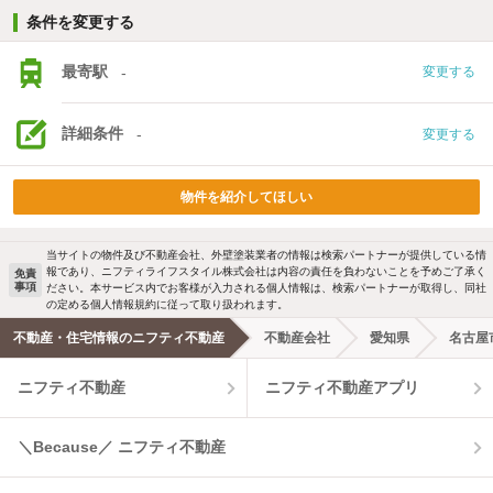
条件を変更する
最寄駅
-
変更する
詳細条件
-
変更する
物件を紹介してほしい
当サイトの物件及び不動産会社、外壁塗装業者の情報は検索パートナーが提供している情
報であり、ニフティライフスタイル株式会社は内容の責任を負わないことを予めご了承く
免責
事項
ださい。本サービス内でお客様が入力される個人情報は、検索パートナーが取得し、同社
の定める個人情報規約に従って取り扱われます。
不動産・住宅情報のニフティ不動産
不動産会社
愛知県
名古屋
ニフティ不動産
ニフティ不動産アプリ
＼Because／ ニフティ不動産