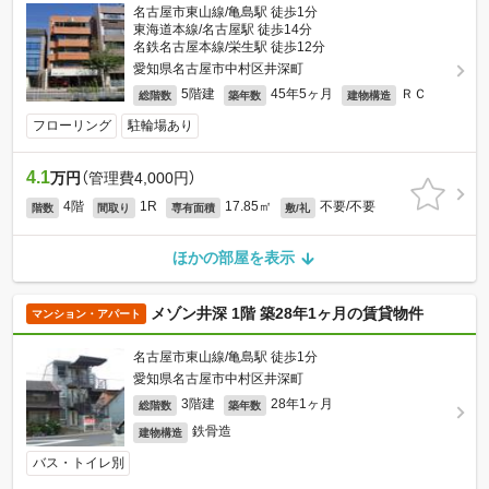
名古屋市東山線/亀島駅 徒歩1分
東海道本線/名古屋駅 徒歩14分
名鉄名古屋本線/栄生駅 徒歩12分
愛知県名古屋市中村区井深町
5階建
45年5ヶ月
ＲＣ
総階数
築年数
建物構造
フローリング
駐輪場あり
4.1
万円
（管理費4,000円）
4階
1R
17.85㎡
不要/不要
階数
間取り
専有面積
敷/礼
ほかの部屋を表示
メゾン井深 1階 築28年1ヶ月の賃貸物件
マンション・アパート
名古屋市東山線/亀島駅 徒歩1分
愛知県名古屋市中村区井深町
3階建
28年1ヶ月
総階数
築年数
鉄骨造
建物構造
バス・トイレ別