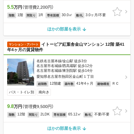
5.5
万円
（管理費2,200円）
1階
1R
30.0㎡
3.0ヶ月/不要
階数
間取り
専有面積
敷/礼
ほかの部屋を表示
イトーピア紅葉舎金山マンション 12階 築41
マンション・アパート
年4ヶ月の賃貸物件
名鉄名古屋本線/金山駅 徒歩3分
名古屋市名城線/西高蔵駅 徒歩12分
名古屋市名城線/東別院駅 徒歩14分
愛知県名古屋市熱田区金山町１丁目
12階建
41年4ヶ月
ＲＣ
総階数
築年数
建物構造
バス・トイレ別
南向き
9.8
万円
（管理費9,500円）
12階
2LDK
65.12㎡
不要/不要
階数
間取り
専有面積
敷/礼
ほかの部屋を表示