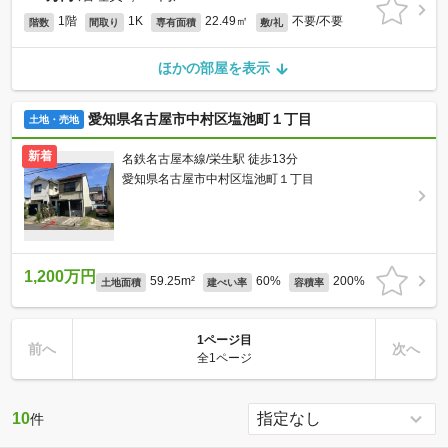
1階
1K
22.49㎡
不要/不要
階数
間取り
専有面積
敷/礼
ほかの部屋を表示
愛知県名古屋市中村区塩池町１丁目
土地・売地
新着
名鉄名古屋本線/栄生駅 徒歩13分
愛知県名古屋市中村区塩池町１丁目
1,200万円
59.25m²
60%
200%
土地面積
建ぺい率
容積率
1ページ目
前へ
次へ
全1ページ
10
件