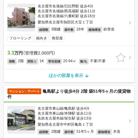
名古屋市名港線/日比野駅 徒歩4分
名古屋市名城線/西高蔵駅 徒歩11分
名古屋市名港線/六番町駅 徒歩16分
愛知県名古屋市熱田区大宝１丁目
3階建
26年
鉄骨造
総階数
築年数
建物構造
フローリング
南向き
角部屋
3.3
万円
（管理費2,000円）
2階
1K
20.94㎡
不要/不要
階数
間取り
専有面積
敷/礼
ほかの部屋を表示
亀島駅より徒歩4分 2階 築51年5ヶ月の賃貸物
マンション・アパート
件
名古屋市東山線/亀島駅 徒歩4分
名古屋市東山線/本陣駅 徒歩11分
名鉄名古屋本線/栄生駅 徒歩13分
愛知県名古屋市中村区亀島１丁目
2階建
51年5ヶ月
木造
総階数
築年数
建物構造