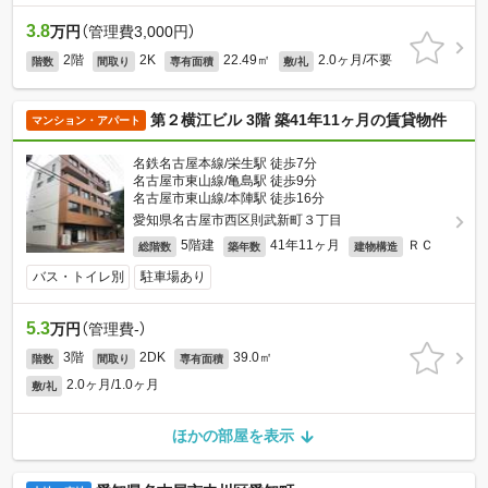
3.8
万円
（管理費3,000円）
2階
2K
22.49㎡
2.0ヶ月/不要
階数
間取り
専有面積
敷/礼
第２横江ビル 3階 築41年11ヶ月の賃貸物件
マンション・アパート
名鉄名古屋本線/栄生駅 徒歩7分
名古屋市東山線/亀島駅 徒歩9分
名古屋市東山線/本陣駅 徒歩16分
愛知県名古屋市西区則武新町３丁目
5階建
41年11ヶ月
ＲＣ
総階数
築年数
建物構造
バス・トイレ別
駐車場あり
5.3
万円
（管理費-）
3階
2DK
39.0㎡
階数
間取り
専有面積
2.0ヶ月/1.0ヶ月
敷/礼
ほかの部屋を表示