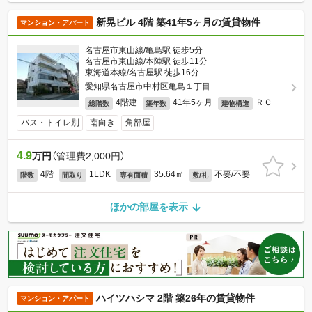
新晃ビル 4階 築41年5ヶ月の賃貸物件
マンション・アパート
名古屋市東山線/亀島駅 徒歩5分
名古屋市東山線/本陣駅 徒歩11分
東海道本線/名古屋駅 徒歩16分
愛知県名古屋市中村区亀島１丁目
4階建
41年5ヶ月
ＲＣ
総階数
築年数
建物構造
バス・トイレ別
南向き
角部屋
4.9
万円
（管理費2,000円）
4階
1LDK
35.64㎡
不要/不要
階数
間取り
専有面積
敷/礼
ほかの部屋を表示
ハイツハシマ 2階 築26年の賃貸物件
マンション・アパート