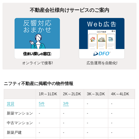
不動産会社様向けサービスのご案内
オンラインで接客!
広告運用を自動化!
ニフティ不動産に掲載中の物件情報
1R～1LDK
2K～2LDK
3K～3LDK
4K～4LDK
賃貸
5件
3件
-
-
-
新築マンション
-
-
-
-
-
中古マンション
-
-
-
-
-
新築戸建
-
-
-
-
-