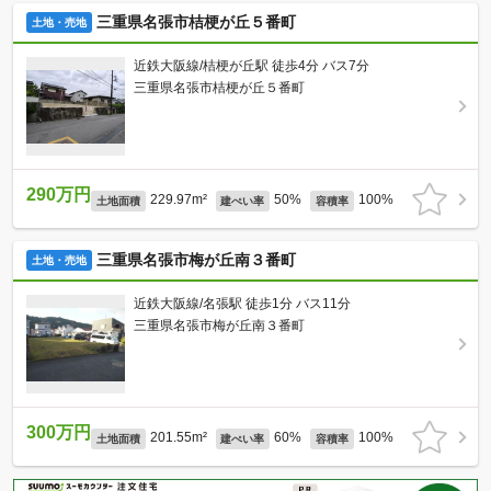
三重県名張市桔梗が丘５番町
土地・売地
近鉄大阪線/桔梗が丘駅 徒歩4分 バス7分
三重県名張市桔梗が丘５番町
290万円
229.97m²
50%
100%
土地面積
建ぺい率
容積率
三重県名張市梅が丘南３番町
土地・売地
近鉄大阪線/名張駅 徒歩1分 バス11分
三重県名張市梅が丘南３番町
300万円
201.55m²
60%
100%
土地面積
建ぺい率
容積率