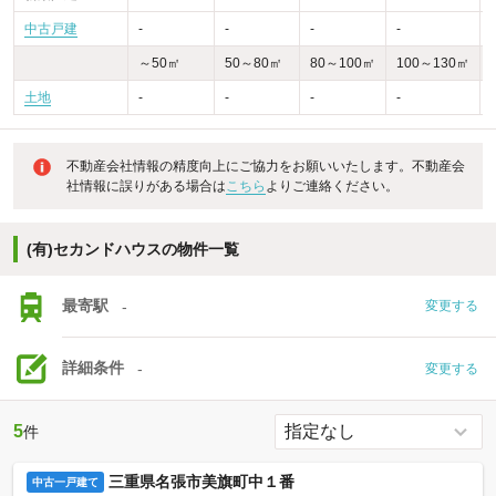
中古戸建
-
-
-
-
～50㎡
50～80㎡
80～100㎡
100～130㎡
土地
-
-
-
-
不動産会社情報の精度向上にご協力をお願いいたします。不動産会
社情報に誤りがある場合は
こちら
よりご連絡ください。
(有)セカンドハウスの物件一覧
最寄駅
-
変更する
詳細条件
-
変更する
5
件
三重県名張市美旗町中１番
中古一戸建て