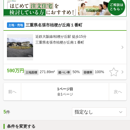
三重県名張市桔梗が丘南１番町
土地・売地
近鉄大阪線/桔梗が丘駅 徒歩15分
三重県名張市桔梗が丘南１番町
590万円
271.89m²
50%
100%
土地面積
建ぺい率
容積率
1ページ目
前へ
次へ
全1ページ
5
件
条件を変更する