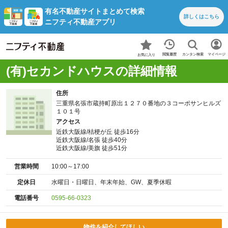
有名不動産サイトまとめて検索
詳しくは
こちら
ニフティ不動産アプリ
カンタン検索
閲覧履歴
マイページ
お気に入り
(有)セカンドハウスの詳細情報
住所
三重県名張市蔵持町原出１２７０番地の３コーポサンヒルズ
１０１号
アクセス
近鉄大阪線/桔梗が丘 徒歩16分
近鉄大阪線/名張 徒歩40分
近鉄大阪線/美旗 徒歩51分
営業時間
10:00～17:00
定休日
水曜日・日曜日、年末年始、GW、夏季休暇
電話番号
0595-66-0323
物件を紹介してほしい