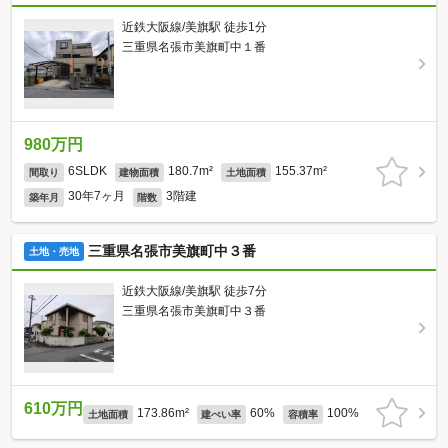
近鉄大阪線/美旗駅 徒歩1分
三重県名張市美旗町中１番
980万円
6SLDK
180.7m²
155.37m²
間取り
建物面積
土地面積
30年7ヶ月
3階建
築年月
階数
三重県名張市美旗町中３番
土地・売地
近鉄大阪線/美旗駅 徒歩7分
三重県名張市美旗町中３番
610万円
173.86m²
60%
100%
土地面積
建ぺい率
容積率