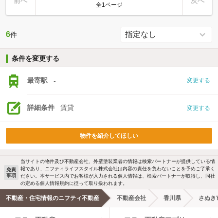
前へ
次へ
全1ページ
6
件
条件を変更する
最寄駅
-
変更する
詳細条件
賃貸
変更する
物件を紹介してほしい
当サイトの物件及び不動産会社、外壁塗装業者の情報は検索パートナーが提供している情
報であり、ニフティライフスタイル株式会社は内容の責任を負わないことを予めご了承く
免責
事項
ださい。本サービス内でお客様が入力される個人情報は、検索パートナーが取得し、同社
の定める個人情報規約に従って取り扱われます。
不動産・住宅情報のニフティ不動産
不動産会社
香川県
さぬき