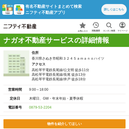
有名不動産サイトまとめて検索
詳しくは
こちら
ニフティ不動産アプリ
カンタン検索
閲覧履歴
マイページ
お気に入り
ナガオ不動産サービスの詳細情報
住所
香川県さぬき市昭和３２４５ａｍａｎｏハイツ
アクセス
高松琴平電鉄長尾線/公文明 徒歩11分
高松琴平電鉄長尾線/長尾 徒歩13分
高松琴平電鉄長尾線/井戸 徒歩18分
営業時間
9:00～18:00
定休日
木曜日、GW・年末年始・夏季休暇
電話番号
0879-53-2204
物件を紹介してほしい