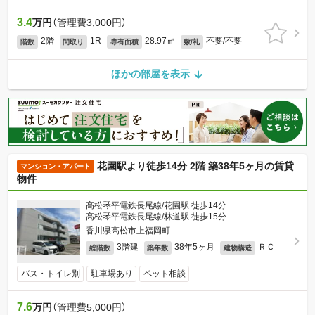
3.4
万円
（管理費3,000円）
2階
1R
28.97㎡
不要/不要
階数
間取り
専有面積
敷/礼
ほかの部屋を表示
花園駅より徒歩14分 2階 築38年5ヶ月の賃貸
マンション・アパート
物件
高松琴平電鉄長尾線/花園駅 徒歩14分
高松琴平電鉄長尾線/林道駅 徒歩15分
香川県高松市上福岡町
3階建
38年5ヶ月
ＲＣ
総階数
築年数
建物構造
バス・トイレ別
駐車場あり
ペット相談
7.6
万円
（管理費5,000円）