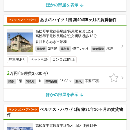
ほかの部屋を表示
あまのハイツ 1階 築40年5ヶ月の賃貸物件
マンション・アパート
高松琴平電鉄長尾線/長尾駅 徒歩12分
高松琴平電鉄長尾線/公文明駅 徒歩13分
香川県さぬき市昭和
2階建
40年5ヶ月
木造
総階数
築年数
建物構造
駐車場あり
ペット相談
コンロ2口以上
2
万円
（管理費3,000円）
1階
1K
25.08㎡
不要/不要
階数
間取り
専有面積
敷/礼
ほかの部屋を表示
ベルナス・ハウゼ 1階 築31年10ヶ月の賃貸物
マンション・アパート
件
高松琴平電鉄琴平線/仏生山駅 徒歩12分