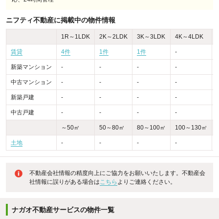
ニフティ不動産に掲載中の物件情報
1R～1LDK
2K～2LDK
3K～3LDK
4K～4LDK
賃貸
4件
1件
1件
-
-
新築マンション
-
-
-
-
-
中古マンション
-
-
-
-
-
新築戸建
-
-
-
-
-
中古戸建
-
-
-
-
-
～50㎡
50～80㎡
80～100㎡
100～130㎡
土地
-
-
-
-
不動産会社情報の精度向上にご協力をお願いいたします。不動産会
社情報に誤りがある場合は
こちら
よりご連絡ください。
ナガオ不動産サービスの物件一覧