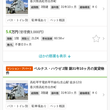
香川県高松市出作町
3階建
31年10ヶ月
ＲＣ
総階数
築年数
建物構造
バス・トイレ別
駐車場あり
ペット相談
5.6
万円
（管理費3,000円）
1階
2LDK
60.58㎡
階数
間取り
専有面積
不要/2.0ヶ月
敷/礼
ほかの部屋を表示
ベルナス・ハウゼ 2階 築31年10ヶ月の賃貸物
マンション・アパート
件
高松琴平電鉄琴平線/仏生山駅 徒歩12分
香川県高松市出作町
3階建
31年10ヶ月
ＲＣ
総階数
築年数
建物構造
バス・トイレ別
駐車場あり
ペット相談