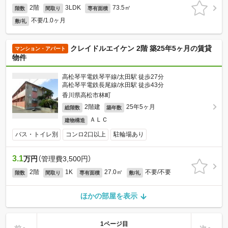
2階
3LDK
73.5㎡
階数
間取り
専有面積
不要/1.0ヶ月
敷/礼
クレイドルエイケン 2階 築25年5ヶ月の賃貸
マンション・アパート
物件
高松琴平電鉄琴平線/太田駅 徒歩27分
高松琴平電鉄長尾線/水田駅 徒歩43分
香川県高松市林町
2階建
25年5ヶ月
総階数
築年数
ＡＬＣ
建物構造
バス・トイレ別
コンロ2口以上
駐輪場あり
3.1
万円
（管理費3,500円）
2階
1K
27.0㎡
不要/不要
階数
間取り
専有面積
敷/礼
ほかの部屋を表示
1ページ目