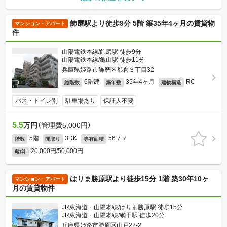
飾磨駅より徒歩9分 5階 築35年4ヶ月の賃貸物
マンション・アパート
件
山陽電鉄本線/飾磨駅 徒歩9分
山陽電鉄本線/亀山駅 徒歩11分
兵庫県姫路市飾磨区都倉３丁目32
6階建
35年4ヶ月
RC
総階数
築年数
建物構造
バス・トイレ別
駐車場あり
保証人不要
5.5
万円
（管理費5,000円）
5階
3DK
56.7㎡
階数
間取り
専有面積
20,000円/50,000円
敷/礼
はりま勝原駅より徒歩15分 1階 築30年10ヶ
マンション・アパート
月の賃貸物件
JR東海道・山陽本線/はりま勝原駅 徒歩15分
JR東海道・山陽本線/網干駅 徒歩20分
兵庫県姫路市勝原区山戸22-2