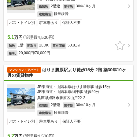
2階建
30年10ヶ月
総階数
築年数
軽量鉄骨
建物構造
バス・トイレ別
駐車場あり
保証人不要
5.1
万円
（管理費4,500円）
1階
2LDK
50.81㎡
階数
間取り
専有面積
20,000円/70,000円
敷/礼
はりま勝原駅より徒歩15分 2階 築30年10ヶ
マンション・アパート
月の賃貸物件
JR東海道・山陽本線/はりま勝原駅 徒歩15分
JR東海道・山陽本線/網干駅 徒歩20分
兵庫県姫路市勝原区山戸22-2
2階建
30年10ヶ月
総階数
築年数
軽量鉄骨
建物構造
バス・トイレ別
駐車場あり
保証人不要
5.2
万円
（管理費4,500円）