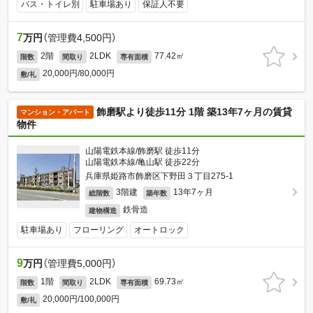
バス・トイレ別
駐車場あり
保証人不要
7
万円
（管理費4,500円）
2階
2LDK
77.42㎡
階数
間取り
専有面積
20,000円/80,000円
敷/礼
飾磨駅より徒歩11分 1階 築13年7ヶ月の賃貸
マンション・アパート
物件
山陽電鉄本線/飾磨駅 徒歩11分
山陽電鉄本線/亀山駅 徒歩22分
兵庫県姫路市飾磨区下野田３丁目275-1
3階建
13年7ヶ月
総階数
築年数
鉄骨造
建物構造
駐車場あり
フローリング
オートロック
9
万円
（管理費5,000円）
1階
2LDK
69.73㎡
階数
間取り
専有面積
20,000円/100,000円
敷/礼