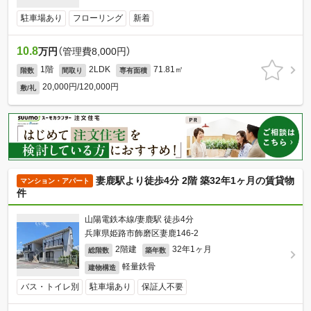
駐車場あり
フローリング
新着
10.8
万円
（管理費8,000円）
1階
2LDK
71.81㎡
階数
間取り
専有面積
20,000円/120,000円
敷/礼
妻鹿駅より徒歩4分 2階 築32年1ヶ月の賃貸物
マンション・アパート
件
山陽電鉄本線/妻鹿駅 徒歩4分
兵庫県姫路市飾磨区妻鹿146-2
2階建
32年1ヶ月
総階数
築年数
軽量鉄骨
建物構造
バス・トイレ別
駐車場あり
保証人不要