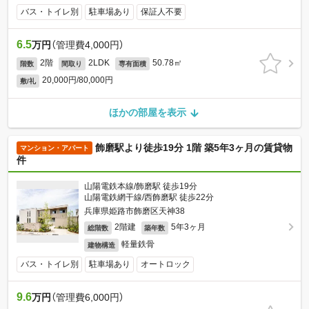
バス・トイレ別
駐車場あり
保証人不要
6.5
万円
（管理費4,000円）
2階
2LDK
50.78㎡
階数
間取り
専有面積
20,000円/80,000円
敷/礼
ほかの部屋を表示
飾磨駅より徒歩19分 1階 築5年3ヶ月の賃貸物
マンション・アパート
件
山陽電鉄本線/飾磨駅 徒歩19分
山陽電鉄網干線/西飾磨駅 徒歩22分
兵庫県姫路市飾磨区天神38
2階建
5年3ヶ月
総階数
築年数
軽量鉄骨
建物構造
バス・トイレ別
駐車場あり
オートロック
9.6
万円
（管理費6,000円）