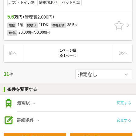
バス・トイレ別
駐車場あり
ペット相談
5.6
万円
（管理費2,000円）
1階
1LDK
38.5㎡
階数
間取り
専有面積
20,000円/50,000円
敷/礼
1ページ目
前へ
次へ
全1ページ
31
件
条件を変更する
最寄駅
-
変更する
詳細条件
-
変更する