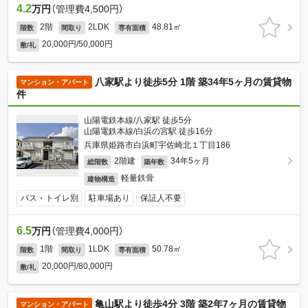
4.2
万円
（管理費4,500円）
2階
2LDK
48.81㎡
階数
間取り
専有面積
20,000円/50,000円
敷/礼
八家駅より徒歩5分 1階 築34年5ヶ月の賃貸物
マンション・アパート
件
山陽電鉄本線/八家駅 徒歩5分
山陽電鉄本線/白浜の宮駅 徒歩16分
兵庫県姫路市白浜町宇佐崎北１丁目186
2階建
34年5ヶ月
総階数
築年数
軽量鉄骨
建物構造
バス・トイレ別
駐車場あり
保証人不要
6.5
万円
（管理費4,000円）
1階
1LDK
50.78㎡
階数
間取り
専有面積
20,000円/80,000円
敷/礼
亀山駅より徒歩4分 3階 築2年7ヶ月の賃貸物
マンション・アパート