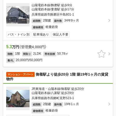
山陽電鉄本線/飾磨駅 徒歩9分
山陽電鉄本線/妻鹿駅 徒歩17分
兵庫県姫路市飾磨区中島801-1
2階建
34年9ヶ月
総階数
築年数
軽量鉄骨
建物構造
バス・トイレ別
駐車場あり
保証人不要
5.3
万円
（管理費4,000円）
1階
2LDK
50.78㎡
階数
間取り
専有面積
20,000円/50,000円
敷/礼
御着駅より徒歩20分 1階 築19年1ヶ月の賃貸
マンション・アパート
物件
JR東海道・山陽本線/御着駅 徒歩20分
山陽電鉄本線/八家駅 徒歩29分
兵庫県姫路市四郷町見野523-1
2階建
19年1ヶ月
総階数
築年数
軽量鉄骨
建物構造