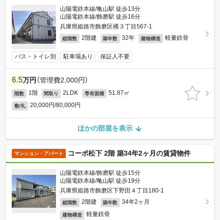
山陽電鉄本線/亀山駅 徒歩13分
山陽電鉄本線/飾磨駅 徒歩16分
兵庫県姫路市飾磨区構３丁目567-1
2階建
32年
軽量鉄骨
総階数
築年数
建物構造
バス・トイレ別
駐車場あり
保証人不要
6.5
万円
（管理費2,000円）
1階
2LDK
51.87㎡
階数
間取り
専有面積
20,000円/80,000円
敷/礼
ほかの部屋を表示
コーポ松下 2階 築34年2ヶ月の賃貸物件
マンション・アパート
山陽電鉄本線/飾磨駅 徒歩15分
山陽電鉄本線/亀山駅 徒歩19分
兵庫県姫路市飾磨区下野田４丁目180-1
2階建
34年2ヶ月
総階数
築年数
軽量鉄骨
建物構造