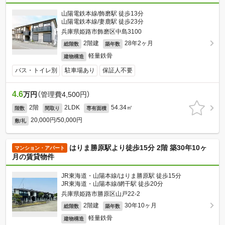
山陽電鉄本線/飾磨駅 徒歩13分
山陽電鉄本線/妻鹿駅 徒歩23分
兵庫県姫路市飾磨区中島3100
2階建
28年2ヶ月
総階数
築年数
軽量鉄骨
建物構造
バス・トイレ別
駐車場あり
保証人不要
4.6
万円
（管理費4,500円）
2階
2LDK
54.34㎡
階数
間取り
専有面積
20,000円/50,000円
敷/礼
はりま勝原駅より徒歩15分 2階 築30年10ヶ
マンション・アパート
月の賃貸物件
JR東海道・山陽本線/はりま勝原駅 徒歩15分
JR東海道・山陽本線/網干駅 徒歩20分
兵庫県姫路市勝原区山戸22-2
2階建
30年10ヶ月
総階数
築年数
軽量鉄骨
建物構造