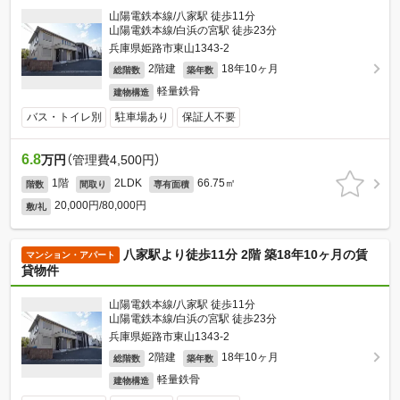
山陽電鉄本線/八家駅 徒歩11分
山陽電鉄本線/白浜の宮駅 徒歩23分
兵庫県姫路市東山1343-2
2階建
18年10ヶ月
総階数
築年数
軽量鉄骨
建物構造
バス・トイレ別
駐車場あり
保証人不要
6.8
万円
（管理費4,500円）
1階
2LDK
66.75㎡
階数
間取り
専有面積
20,000円/80,000円
敷/礼
八家駅より徒歩11分 2階 築18年10ヶ月の賃
マンション・アパート
貸物件
山陽電鉄本線/八家駅 徒歩11分
山陽電鉄本線/白浜の宮駅 徒歩23分
兵庫県姫路市東山1343-2
2階建
18年10ヶ月
総階数
築年数
軽量鉄骨
建物構造