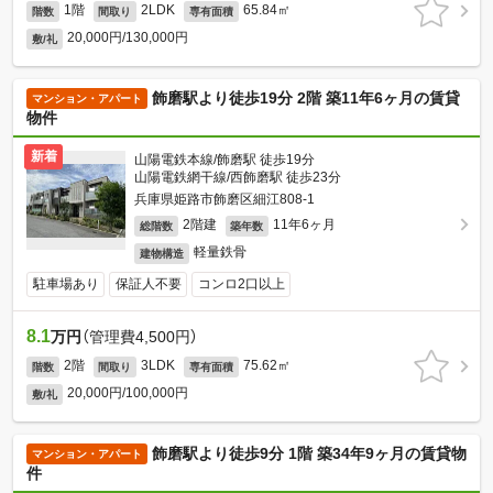
1階
2LDK
65.84㎡
階数
間取り
専有面積
20,000円/130,000円
敷/礼
飾磨駅より徒歩19分 2階 築11年6ヶ月の賃貸
マンション・アパート
物件
新着
山陽電鉄本線/飾磨駅 徒歩19分
山陽電鉄網干線/西飾磨駅 徒歩23分
兵庫県姫路市飾磨区細江808-1
2階建
11年6ヶ月
総階数
築年数
軽量鉄骨
建物構造
駐車場あり
保証人不要
コンロ2口以上
8.1
万円
（管理費4,500円）
2階
3LDK
75.62㎡
階数
間取り
専有面積
20,000円/100,000円
敷/礼
飾磨駅より徒歩9分 1階 築34年9ヶ月の賃貸物
マンション・アパート
件