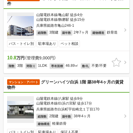
件
山陽電鉄本線/亀山駅 徒歩4分
山陽電鉄本線/飾磨駅 徒歩15分
兵庫県姫路市亀山246-1
3階建
2年7ヶ月
鉄骨造
総階数
築年数
建物構造
バス・トイレ別
駐車場あり
ペット相談
10.8
万円
（管理費9,000円）
3階
1LDK
46.89㎡
不要/不要
階数
間取り
専有面積
敷/礼
グリーンハイツ白浜 1階 築38年4ヶ月の賃貸
マンション・アパート
物件
山陽電鉄本線/八家駅 徒歩9分
山陽電鉄本線/白浜の宮駅 徒歩17分
兵庫県姫路市白浜町宇佐崎北１丁目170
2階建
38年4ヶ月
総階数
築年数
軽量鉄骨
建物構造
バス・トイレ別
駐車場あり
保証人不要