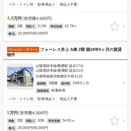
バス・トイレ別
駐車場あり
保証人不要
4.8
万円
（管理費4,500円）
2階
1LDK
42.78㎡
階数
間取り
専有面積
20,000円/50,000円
敷/礼
フォーレス井上 A棟 2階 築28年5ヶ月の賃貸
マンション・アパート
物件
山陽電鉄本線/飾磨駅 徒歩17分
山陽電鉄本線/妻鹿駅 徒歩21分
兵庫県姫路市飾磨区中島3118
2階建
28年5ヶ月
総階数
築年数
軽量鉄骨
建物構造
バス・トイレ別
駐車場あり
保証人不要
5
万円
（管理費4,000円）
2階
3DK
54.81㎡
階数
間取り
専有面積
20,000円/50,000円
敷/礼