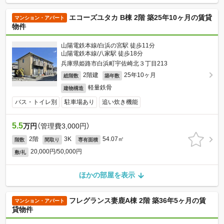
エコーズユタカ B棟 2階 築25年10ヶ月の賃貸
マンション・アパート
物件
山陽電鉄本線/白浜の宮駅 徒歩11分
山陽電鉄本線/八家駅 徒歩18分
兵庫県姫路市白浜町宇佐崎北３丁目213
2階建
25年10ヶ月
総階数
築年数
軽量鉄骨
建物構造
バス・トイレ別
駐車場あり
追い炊き機能
5.5
万円
（管理費3,000円）
2階
3K
54.07㎡
階数
間取り
専有面積
20,000円/50,000円
敷/礼
ほかの部屋を表示
フレグランス妻鹿A棟 2階 築36年5ヶ月の賃
マンション・アパート
貸物件