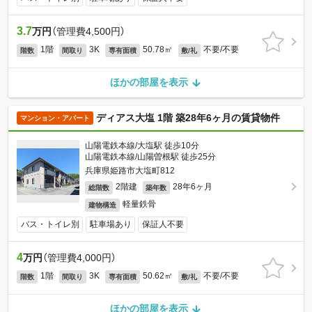
3.7
万円
（管理費4,500円）
1階
3K
50.78㎡
不要/不要
階数
間取り
専有面積
敷/礼
ほかの部屋を表示
ディアス大塩 1階 築28年6ヶ月の賃貸物件
マンション・アパート
山陽電鉄本線/大塩駅 徒歩10分
山陽電鉄本線/山陽曽根駅 徒歩25分
兵庫県姫路市大塩町812
2階建
28年6ヶ月
総階数
築年数
軽量鉄骨
建物構造
バス・トイレ別
駐車場あり
保証人不要
4
万円
（管理費4,000円）
1階
3K
50.62㎡
不要/不要
階数
間取り
専有面積
敷/礼
ほかの部屋を表示