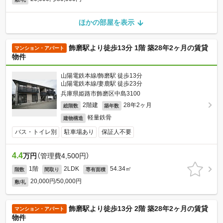
ほかの部屋を表示
飾磨駅より徒歩13分 1階 築28年2ヶ月の賃貸
マンション・アパート
物件
山陽電鉄本線/飾磨駅 徒歩13分
山陽電鉄本線/妻鹿駅 徒歩23分
兵庫県姫路市飾磨区中島3100
2階建
28年2ヶ月
総階数
築年数
軽量鉄骨
建物構造
バス・トイレ別
駐車場あり
保証人不要
4.4
万円
（管理費4,500円）
1階
2LDK
54.34㎡
階数
間取り
専有面積
20,000円/50,000円
敷/礼
飾磨駅より徒歩13分 2階 築28年2ヶ月の賃貸
マンション・アパート
物件