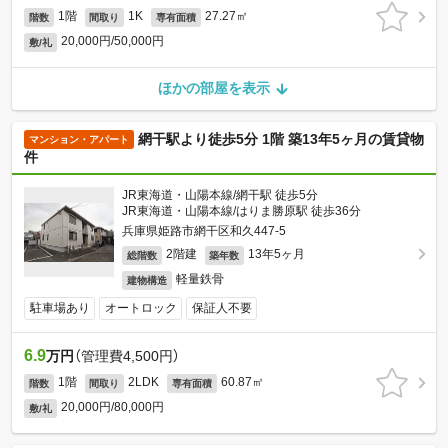
1階
1K
27.27㎡
階数
間取り
専有面積
20,000円/50,000円
敷/礼
ほかの部屋を表示
網干駅より徒歩5分 1階 築13年5ヶ月の賃貸物
マンション・アパート
件
JR東海道・山陽本線/網干駅 徒歩5分
JR東海道・山陽本線/はりま勝原駅 徒歩36分
兵庫県姫路市網干区和久447-5
2階建
13年5ヶ月
総階数
築年数
軽量鉄骨
建物構造
駐車場あり
オートロック
保証人不要
6.9
万円
（管理費4,500円）
1階
2LDK
60.87㎡
階数
間取り
専有面積
20,000円/80,000円
敷/礼