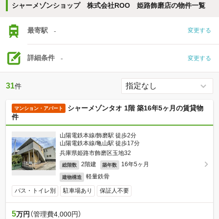
シャーメゾンショップ 株式会社ROO 姫路飾磨店の物件一覧
最寄駅
-
変更する
詳細条件
-
変更する
31
件
シャーメゾンタオ 1階 築16年5ヶ月の賃貸物
マンション・アパート
件
山陽電鉄本線/飾磨駅 徒歩2分
山陽電鉄本線/亀山駅 徒歩17分
兵庫県姫路市飾磨区玉地32
2階建
16年5ヶ月
総階数
築年数
軽量鉄骨
建物構造
バス・トイレ別
駐車場あり
保証人不要
5
万円
（管理費4,000円）