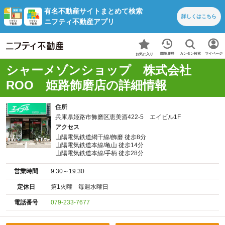
有名不動産サイトまとめて検索
詳しくは
こちら
ニフティ不動産アプリ
カンタン検索
閲覧履歴
マイページ
お気に入り
シャーメゾンショップ 株式会社
ROO 姫路飾磨店の詳細情報
住所
兵庫県姫路市飾磨区恵美酒422-5 エイビル1F
アクセス
山陽電気鉄道網干線/飾磨 徒歩8分
山陽電気鉄道本線/亀山 徒歩14分
山陽電気鉄道本線/手柄 徒歩28分
営業時間
9:30～19:30
定休日
第1火曜 毎週水曜日
電話番号
079-233-7677