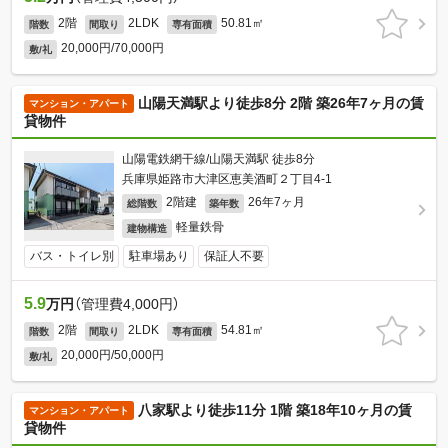
2階
2LDK
50.81㎡
階数
間取り
専有面積
20,000円/70,000円
敷/礼
山陽天満駅より徒歩8分 2階 築26年7ヶ月の賃
マンション・アパート
貸物件
山陽電鉄網干線/山陽天満駅 徒歩8分
兵庫県姫路市大津区恵美酒町２丁目4-1
2階建
26年7ヶ月
総階数
築年数
軽量鉄骨
建物構造
バス・トイレ別
駐車場あり
保証人不要
5.9
万円
（管理費4,000円）
2階
2LDK
54.81㎡
階数
間取り
専有面積
20,000円/50,000円
敷/礼
八家駅より徒歩11分 1階 築18年10ヶ月の賃
マンション・アパート
貸物件