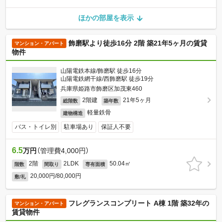
ほかの部屋を表示
飾磨駅より徒歩16分 2階 築21年5ヶ月の賃貸
マンション・アパート
物件
山陽電鉄本線/飾磨駅 徒歩16分
山陽電鉄網干線/西飾磨駅 徒歩19分
兵庫県姫路市飾磨区加茂東460
2階建
21年5ヶ月
総階数
築年数
軽量鉄骨
建物構造
バス・トイレ別
駐車場あり
保証人不要
6.5
万円
（管理費4,000円）
2階
2LDK
50.04㎡
階数
間取り
専有面積
20,000円/80,000円
敷/礼
フレグランスコンプリート A棟 1階 築32年の
マンション・アパート
賃貸物件