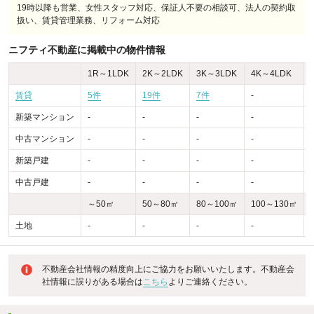
19時以降も営業、女性スタッフ対応、保証人不要の相談可、法人の契約取
扱い、賃貸管理業務、リフォーム対応
ニフティ不動産に掲載中の物件情報
1R～1LDK
2K～2LDK
3K～3LDK
4K～4LDK
賃貸
5件
19件
7件
-
-
新築マンション
-
-
-
-
-
中古マンション
-
-
-
-
-
新築戸建
-
-
-
-
-
中古戸建
-
-
-
-
-
～50㎡
50～80㎡
80～100㎡
100～130㎡
土地
-
-
-
-
-
不動産会社情報の精度向上にご協力をお願いいたします。不動産会
社情報に誤りがある場合は
こちら
よりご連絡ください。