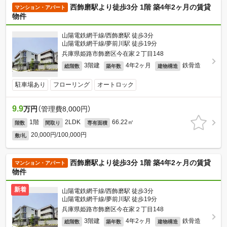
西飾磨駅より徒歩3分 1階 築4年2ヶ月の賃貸
マンション・アパート
物件
山陽電鉄網干線/西飾磨駅 徒歩3分
山陽電鉄網干線/夢前川駅 徒歩19分
兵庫県姫路市飾磨区今在家２丁目148
3階建
4年2ヶ月
鉄骨造
総階数
築年数
建物構造
駐車場あり
フローリング
オートロック
9.9
万円
（管理費8,000円）
1階
2LDK
66.22㎡
階数
間取り
専有面積
20,000円/100,000円
敷/礼
西飾磨駅より徒歩3分 1階 築4年2ヶ月の賃貸
マンション・アパート
物件
新着
山陽電鉄網干線/西飾磨駅 徒歩3分
山陽電鉄網干線/夢前川駅 徒歩19分
兵庫県姫路市飾磨区今在家２丁目148
3階建
4年2ヶ月
鉄骨造
総階数
築年数
建物構造