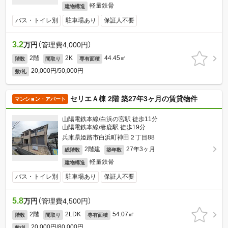
軽量鉄骨
建物構造
バス・トイレ別
駐車場あり
保証人不要
3.2
万円
（管理費4,000円）
2階
2K
44.45㎡
階数
間取り
専有面積
20,000円/50,000円
敷/礼
セリエＡ棟 2階 築27年3ヶ月の賃貸物件
マンション・アパート
山陽電鉄本線/白浜の宮駅 徒歩11分
山陽電鉄本線/妻鹿駅 徒歩19分
兵庫県姫路市白浜町神田２丁目88
2階建
27年3ヶ月
総階数
築年数
軽量鉄骨
建物構造
バス・トイレ別
駐車場あり
保証人不要
5.8
万円
（管理費4,500円）
2階
2LDK
54.07㎡
階数
間取り
専有面積
20,000円/80,000円
敷/礼