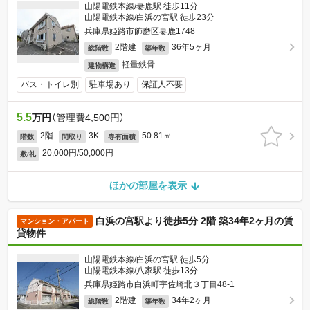
山陽電鉄本線/妻鹿駅 徒歩11分
山陽電鉄本線/白浜の宮駅 徒歩23分
兵庫県姫路市飾磨区妻鹿1748
2階建
36年5ヶ月
総階数
築年数
軽量鉄骨
建物構造
バス・トイレ別
駐車場あり
保証人不要
5.5
万円
（管理費4,500円）
2階
3K
50.81㎡
階数
間取り
専有面積
20,000円/50,000円
敷/礼
ほかの部屋を表示
白浜の宮駅より徒歩5分 2階 築34年2ヶ月の賃
マンション・アパート
貸物件
山陽電鉄本線/白浜の宮駅 徒歩5分
山陽電鉄本線/八家駅 徒歩13分
兵庫県姫路市白浜町宇佐崎北３丁目48-1
2階建
34年2ヶ月
総階数
築年数