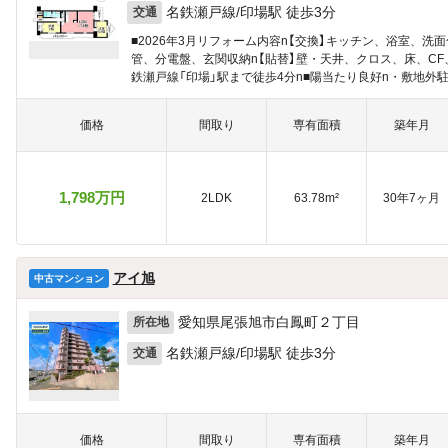
名鉄瀬戸線/印場駅 徒歩3分
交通
■2026年3月リフォーム内容n【交換】キッチン、浴室、
管、分電盤、玄関収納n【貼替】壁・天井、クロス、床、CF
鉄瀬戸線「印場」駅まで徒歩4分n■陽当たり良好n・敷地外駐車
n※初期費用として保証料4500円、手数料4950円要
価格
間取り
専有面積
築年月
1,798万円
2LDK
63.78m²
30年7ヶ月
アイ旭
中古マンション
愛知県尾張旭市白鳳町２丁目
所在地
名鉄瀬戸線/印場駅 徒歩3分
交通
価格
間取り
専有面積
築年月