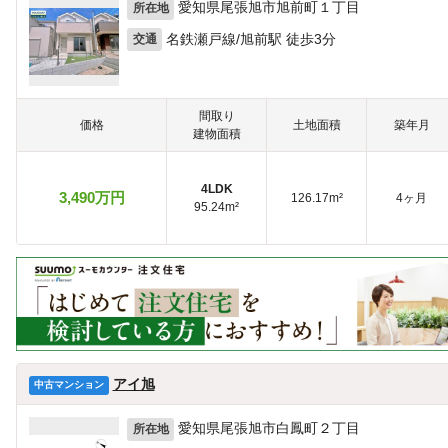
愛知県尾張旭市旭前町１丁目
所在地
名鉄瀬戸線/旭前駅 徒歩3分
交通
間取り
価格
土地面積
築年月
建物面積
4LDK
3,490万円
126.17m²
4ヶ月
95.24m²
アイ旭
中古マンション
愛知県尾張旭市白鳳町２丁目
所在地