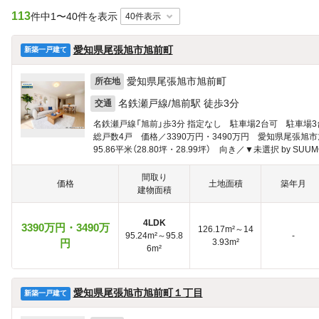
113
件中
1〜40件を表示
愛知県尾張旭市旭前町
新築一戸建て
愛知県尾張旭市旭前町
所在地
名鉄瀬戸線/旭前駅 徒歩3分
交通
名鉄瀬戸線「旭前」歩3分 指定なし 駐車場2台可 駐車場
総戸数4戸 価格／3390万円・3490万円 愛知県尾張旭市旭
95.86平米（28.80坪・28.99坪） 向き／▼未選択 by SUUM
間取り
価格
土地面積
築年月
建物面積
4LDK
3390万円・3490万
126.17m²～14
95.24m²～95.8
-
円
3.93m²
6m²
愛知県尾張旭市旭前町１丁目
新築一戸建て