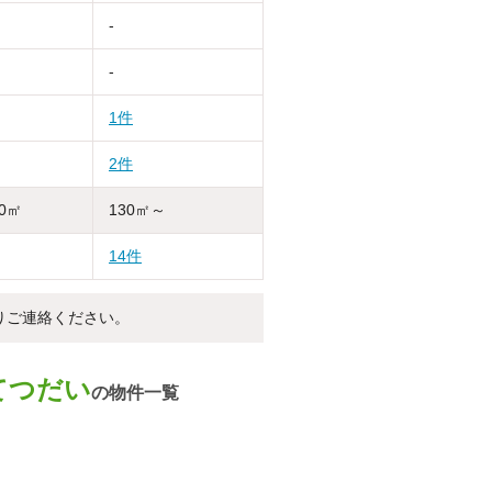
-
-
1件
2件
30㎡
130㎡～
14件
りご連絡ください。
てつだい
の物件一覧