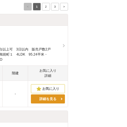
<
1
2
3
>
3台以上可 3日以内 販売戸数2戸
前町１ 4LDK 95.24平米・
O
お気に入り
階建
詳細
-
詳細を見る