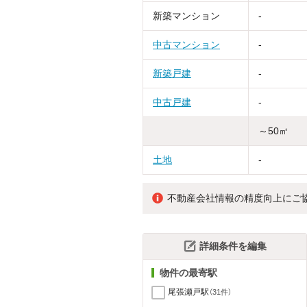
新築マンション
-
中古マンション
-
新築戸建
-
中古戸建
-
～50㎡
土地
-
不動産会社情報の精度向上にご
詳細条件を編集
物件の最寄駅
尾張瀬戸駅
（31件）