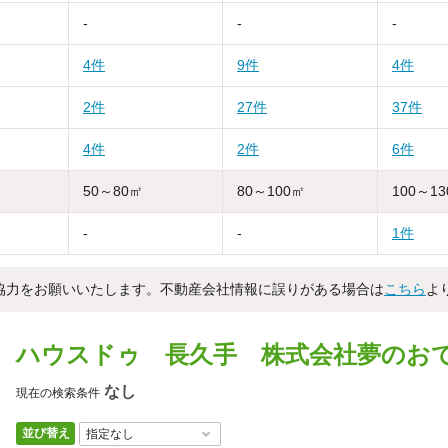
-
-
-
4件
9件
4件
2件
27件
37件
4件
2件
6件
50～80㎡
80～100㎡
100～1
-
-
1件
協力をお願いいたします。不動産会社情報に誤りがある場合は
こちら
よ
ハウスドゥ 長久手 株式会社夢のお
なし
現在の検索条件
並び替え