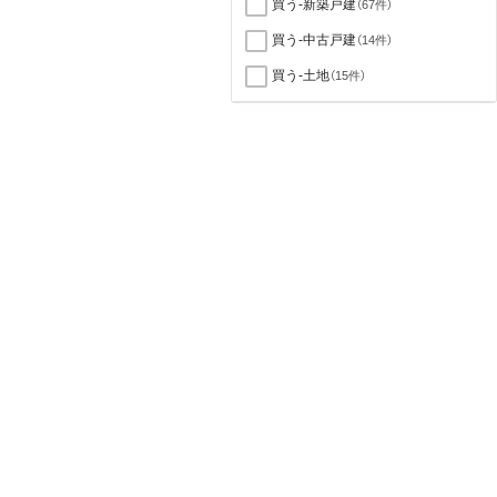
買う-新築戸建
（67件）
買う-中古戸建
（14件）
買う-土地
（15件）