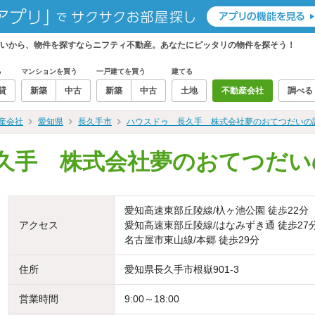
いから、物件を探すならニフティ不動産。あなたにピッタリの物件を探そう！
る
マンションを買う
一戸建てを買う
建てる
貸
新築
中古
新築
中古
土地
不動産会社
調べる
産会社
愛知県
長久手市
ハウスドゥ 長久手 株式会社夢のおてつだいの
久手 株式会社夢のおてつだい
愛知高速東部丘陵線/杁ヶ池公園 徒歩22分
アクセス
愛知高速東部丘陵線/はなみずき通 徒歩27
名古屋市東山線/本郷 徒歩29分
住所
愛知県長久手市根嶽901-3
営業時間
9:00～18:00