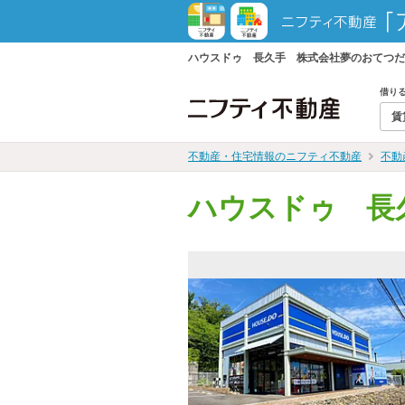
ハウスドゥ 長久手 株式会社夢のおてつだ
借り
賃
不動産・住宅情報のニフティ不動産
不動
ハウスドゥ 長