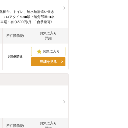
洗面化粧台、トイレ、給水給湯追い炊き
、フロアタイルn■最上階角部屋n■名
場：有（4500円/月 1台承継可）
お気に入り
所在階/階数
詳細
9階/9階建
詳細を見る
お気に入り
所在階/階数