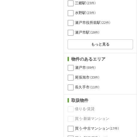
三郷駅
（23件）
水野駅
（23件）
瀬戸市役所前駅
（22件）
瀬戸市駅
（18件）
もっと見る
物件のあるエリア
瀬戸市
（69件）
尾張旭市
（33件）
長久手市
（11件）
取扱物件
借りる-賃貸
買う-新築マンション
買う-中古マンション
（17件）