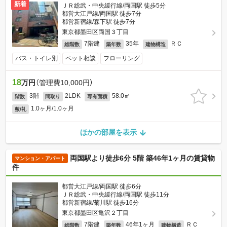
新着
ＪＲ総武・中央緩行線/両国駅 徒歩5分
都営大江戸線/両国駅 徒歩7分
都営新宿線/森下駅 徒歩7分
東京都墨田区両国３丁目
7階建
35年
ＲＣ
総階数
築年数
建物構造
バス・トイレ別
ペット相談
フローリング
18
万円
（管理費10,000円）
3階
2LDK
58.0㎡
階数
間取り
専有面積
1.0ヶ月/1.0ヶ月
敷/礼
ほかの部屋を表示
両国駅より徒歩6分 5階 築46年1ヶ月の賃貸物
マンション・アパート
件
都営大江戸線/両国駅 徒歩6分
ＪＲ総武・中央緩行線/両国駅 徒歩11分
都営新宿線/菊川駅 徒歩16分
東京都墨田区亀沢２丁目
7階建
46年1ヶ月
ＲＣ
総階数
築年数
建物構造