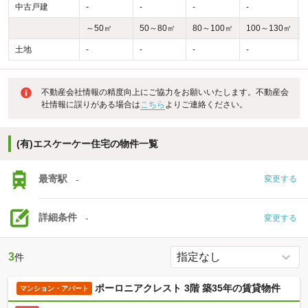
中古戸建
-
-
-
-
-
～50㎡
50～80㎡
80～100㎡
100～130㎡
土地
-
-
-
-
-
不動産会社情報の精度向上にご協力をお願いいたします。不動産会
社情報に誤りがある場合は
こちら
よりご連絡ください。
(有)エスケーケー住宅の物件一覧
最寄駅
-
変更する
詳細条件
-
変更する
3
件
ポーロニアクレスト 3階 築35年の賃貸物件
マンション・アパート