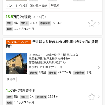
バス・トイレ別
追い炊き機能
角部屋
18.5
万円
（管理費10,000円）
5階
3LDK
80.84㎡
階数
間取り
専有面積
1.0ヶ月/1.0ヶ月
敷/礼
平井駅より徒歩11分 2階 築49年7ヶ月の賃貸
マンション・アパート
物件
ＪＲ総武・中央緩行線/平井駅 徒歩11分
東武亀戸線/亀戸水神駅 徒歩19分
都営新宿線/東大島駅 徒歩19分
東京都江戸川区平井２丁目
2階建
49年7ヶ月
木造
総階数
築年数
建物構造
角部屋
4.5
万円
（管理費不要）
2階
1K
22.31㎡
階数
間取り
専有面積
1.0ヶ月/1.0ヶ月
敷/礼