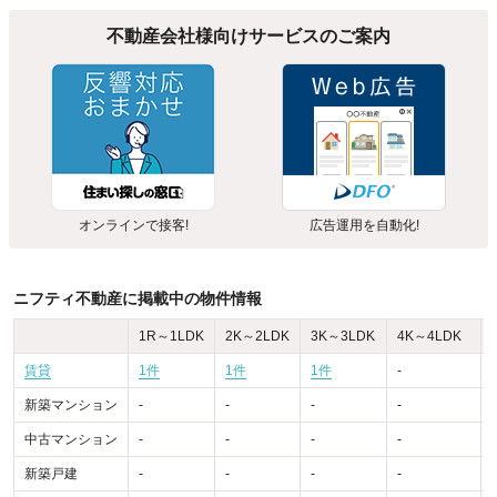
不動産会社様向けサービスのご案内
オンラインで接客!
広告運用を自動化!
ニフティ不動産に掲載中の物件情報
1R～1LDK
2K～2LDK
3K～3LDK
4K～4LDK
賃貸
1件
1件
1件
-
-
新築マンション
-
-
-
-
-
中古マンション
-
-
-
-
-
新築戸建
-
-
-
-
-