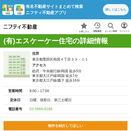
有名不動産サイトまとめて検索
詳しくは
こちら
ニフティ不動産アプリ
カンタン検索
閲覧履歴
マイページ
お気に入り
(有)エスケーケー住宅の詳細情報
住所
東京都墨田区両国４丁目３３－１１
アクセス
総武・中央緩行線/両国 徒歩5分
東京都大江戸線/両国 徒歩7分
東京都大江戸線/森下 徒歩16分
営業時間
9:00～17:00
定休日
日曜、祝祭日、第三土曜日
電話番号
03-5669-8188
物件を紹介してほしい