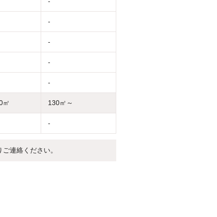
-
-
-
-
-
30㎡
130㎡～
-
りご連絡ください。