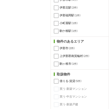
伊那北駅
（2件）
伊那福岡駅
（1件）
小町屋駅
（1件）
駒ケ根駅
（1件）
物件のあるエリア
伊那市
（2件）
上伊那郡南箕輪村
（2件）
駒ヶ根市
（1件）
取扱物件
借りる-賃貸
（5件）
買う-新築マンション
買う-中古マンション
買う-新築戸建