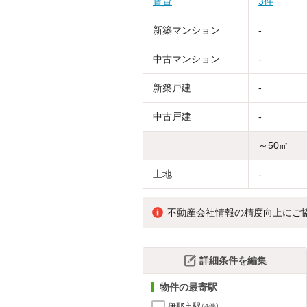
賃貸
3件
新築マンション
-
中古マンション
-
新築戸建
-
中古戸建
-
～50㎡
土地
-
不動産会社情報の精度向上にご
詳細条件を編集
物件の最寄駅
伊那市駅
（4件）