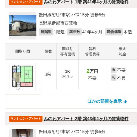
みのわアパート 1階 築41年4ヶ月の賃貸物件
マンション・アパート
飯田線/伊那市駅 バス15分 徒歩5分
長野県伊那市西箕輪
1階建
41年4ヶ月
木造
総階数
築年数
建物構造
間取り
賃料
敷金
間取り図
階数
専有面積
管理費等
礼金
不要
2
敷
万円
1K
1階
29.7㎡
不要
不要
礼
ほかの部屋を表示
ほかの部屋を検索中…
ほかの部屋は見つかりませんでした
みのわアパート 2階 築43年4ヶ月の賃貸物件
マンション・アパート
飯田線/伊那市駅 バス15分 徒歩5分