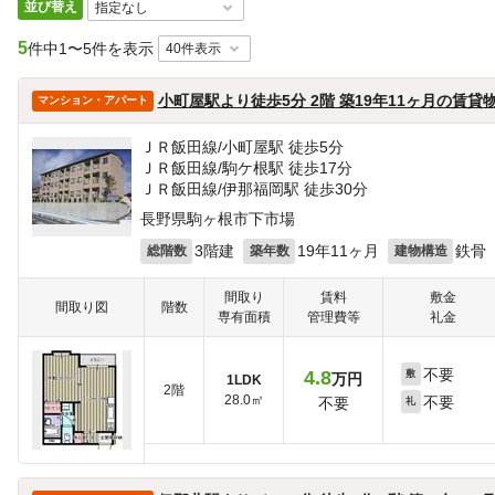
並び替え
5
件中
1〜5件を表示
小町屋駅より徒歩5分 2階 築19年11ヶ月の賃貸
マンション・アパート
ＪＲ飯田線/小町屋駅 徒歩5分
ＪＲ飯田線/駒ケ根駅 徒歩17分
ＪＲ飯田線/伊那福岡駅 徒歩30分
長野県駒ヶ根市下市場
3階建
19年11ヶ月
鉄骨
総階数
築年数
建物構造
間取り
賃料
敷金
間取り図
階数
専有面積
管理費等
礼金
不要
4.8
敷
万円
1LDK
2階
28.0㎡
不要
不要
礼