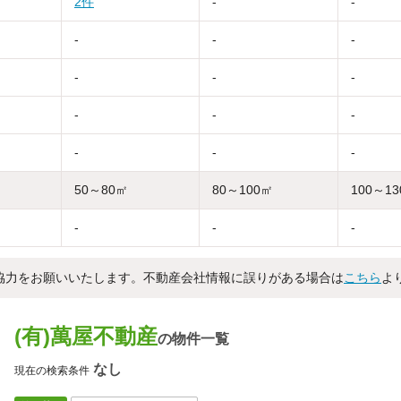
2件
-
-
-
-
-
-
-
-
-
-
-
-
-
-
50～80㎡
80～100㎡
100～1
-
-
-
協力をお願いいたします。不動産会社情報に誤りがある場合は
こちら
よ
(有)萬屋不動産
の物件一覧
なし
現在の検索条件