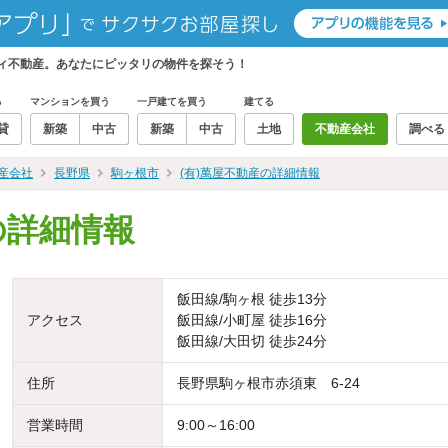
ティ不動産。あなたにピッタリの物件を探そう！
る
マンションを買う
一戸建てを買う
建てる
貸
新築
中古
新築
中古
土地
不動産会社
調べる
産会社
長野県
駒ヶ根市
(有)萬屋不動産の詳細情報
の詳細情報
飯田線/駒ヶ根 徒歩13分
アクセス
飯田線/小町屋 徒歩16分
飯田線/大田切 徒歩24分
住所
長野県駒ヶ根市赤須東 6-24
営業時間
9:00～16:00