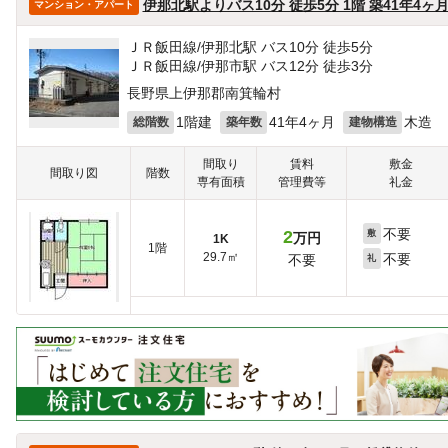
伊那北駅よりバス10分 徒歩5分 1階 築41年4ヶ
マンション・アパート
ＪＲ飯田線/伊那北駅 バス10分 徒歩5分
ＪＲ飯田線/伊那市駅 バス12分 徒歩3分
長野県上伊那郡南箕輪村
1階建
41年4ヶ月
木造
総階数
築年数
建物構造
間取り
賃料
敷金
間取り図
階数
専有面積
管理費等
礼金
不要
2
敷
万円
1K
1階
29.7㎡
不要
不要
礼