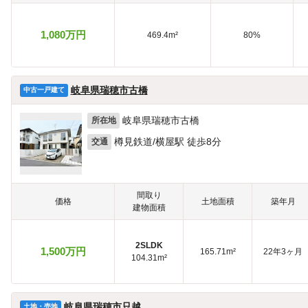
1,080万円
469.4m²
80%
岐阜県瑞穂市古橋
中古一戸建て
岐阜県瑞穂市古橋
所在地
樽見鉄道/横屋駅 徒歩8分
交通
間取り
価格
土地面積
築年月
建物面積
2SLDK
1,500万円
165.71m²
22年3ヶ月
104.31m²
岐阜県瑞穂市只越
土地・売地