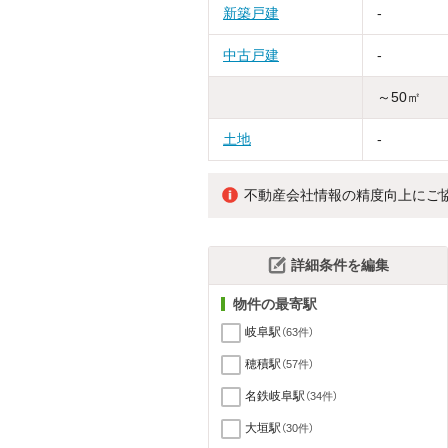
新築戸建
-
中古戸建
-
～50㎡
土地
-
不動産会社情報の精度向上にご
詳細条件を編集
物件の最寄駅
岐阜駅
（63件）
穂積駅
（57件）
名鉄岐阜駅
（34件）
大垣駅
（30件）