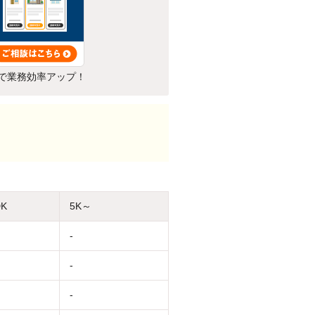
で業務効率アップ！
DK
5K～
-
-
-