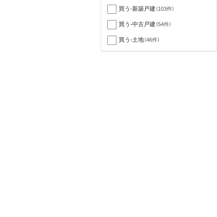
買う-新築戸建
（103件）
買う-中古戸建
（54件）
買う-土地
（46件）