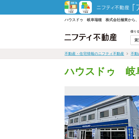
ハウスドゥ 岐阜瑞穂 株式会社極東から、
借り
賃
不動産・住宅情報のニフティ不動産
不動
ハウスドゥ 岐