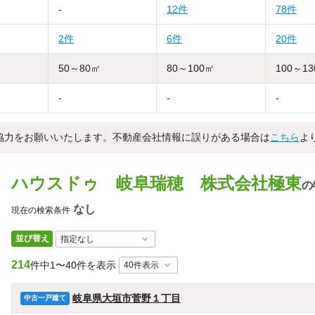
-
12件
78件
2件
6件
20件
50～80㎡
80～100㎡
100～1
-
-
-
協力をお願いいたします。不動産会社情報に誤りがある場合は
こちら
よ
ハウスドゥ 岐阜瑞穂 株式会社極東
の
なし
現在の検索条件
並び替え
214
件中
1〜40件を表示
岐阜県大垣市菅野１丁目
中古一戸建て