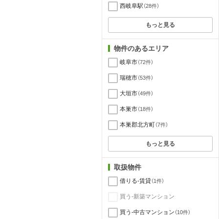
西岐阜駅
（28件）
もっと見る
物件のあるエリア
岐阜市
（72件）
瑞穂市
（53件）
大垣市
（49件）
本巣市
（18件）
本巣郡北方町
（7件）
もっと見る
取扱物件
借りる-賃貸
（1件）
買う-新築マンション
買う-中古マンション
（10件）