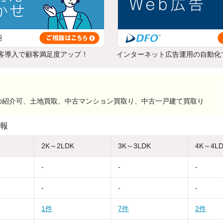
客導入で顧客満足度アップ！
インターネット広告運用の自動化
の紹介可、土地買取、中古マンション買取り、中古一戸建て買取り
報
2K～2LDK
3K～3LDK
4K～4L
-
-
-
-
-
-
1件
7件
2件