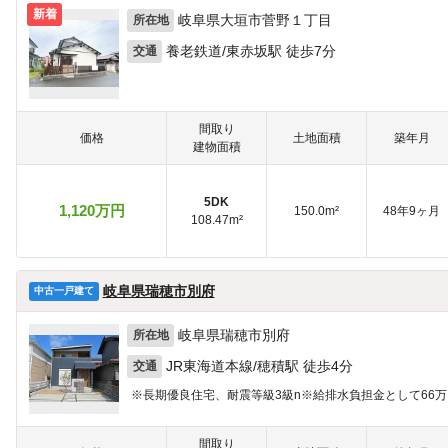
新着
岐阜県大垣市菅野１丁目
所在地
養老鉄道/東赤坂駅 徒歩7分
交通
間取り
価格
土地面積
築年月
建物面積
5DK
1,120万円
150.0m²
48年9ヶ月
108.47m²
岐阜県瑞穂市別府
中古一戸建て
岐阜県瑞穂市別府
所在地
JR東海道本線/穂積駅 徒歩4分
交通
※長期優良住宅、耐震等級3級n※給排水負担金として66
間取り