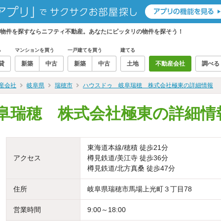
物件を探すならニフティ不動産。あなたにピッタリの物件を探そう！
る
マンションを買う
一戸建てを買う
建てる
貸
新築
中古
新築
中古
土地
不動産会社
調べる
産会社
岐阜県
瑞穂市
ハウスドゥ 岐阜瑞穂 株式会社極東の詳細情報
阜瑞穂 株式会社極東の詳細情
東海道本線/穂積 徒歩21分
アクセス
樽見鉄道/美江寺 徒歩36分
樽見鉄道/北方真桑 徒歩47分
住所
岐阜県瑞穂市馬場上光町３丁目78
営業時間
9:00～18:00