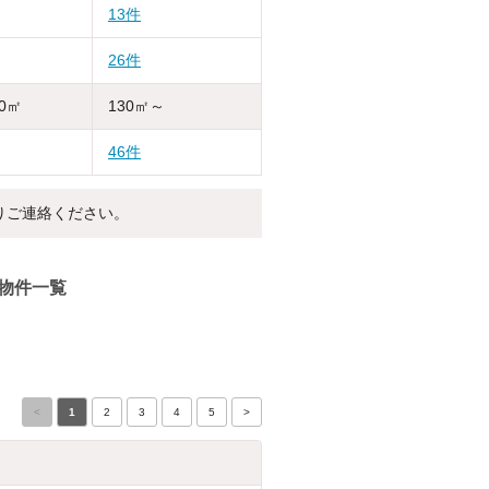
13件
26件
30㎡
130㎡～
46件
りご連絡ください。
物件一覧
<
1
2
3
4
5
>