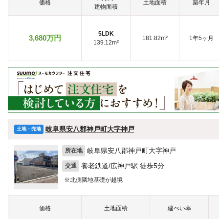
価格
土地面積
築年月
建物面積
5LDK
3,680万円
181.82m²
1年5ヶ月
139.12m²
岐阜県安八郡神戸町大字神戸
土地・売地
岐阜県安八郡神戸町大字神戸
所在地
養老鉄道/広神戸駅 徒歩5分
交通
※北側隣地基礎が越境
価格
土地面積
建ぺい率