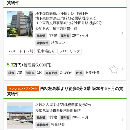
貸物件
地下鉄鶴舞線/上小田井駅 徒歩1分
地下鉄鶴舞線/庄内緑地公園駅 徒歩20分
ＪＲ東海交通事業城北線/小田井駅 徒歩9分
愛知県名古屋市西区貴生町
7階建
29年7ヶ月
総階数
築年数
鉄筋コン
建物構造
バス・トイレ別
駐車場あり
フローリング
5.3
万円
（管理費5,000円）
7階
1R
24.98㎡
不要/不要
階数
間取り
専有面積
敷/礼
西枇杷島駅より徒歩2分 2階 築20年5ヶ月の賃
マンション・アパート
貸物件
名鉄名古屋本線/西枇杷島駅 徒歩2分
愛知県清須市西枇杷島町橋詰
2階建
20年5ヶ月
総階数
築年数
軽量鉄骨
建物構造