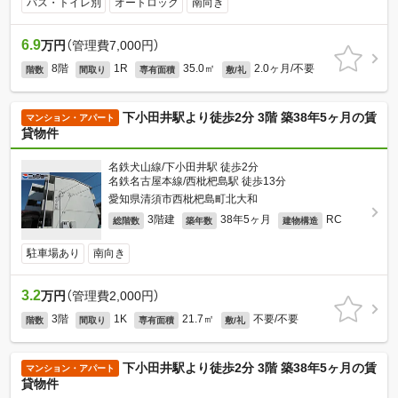
バス・トイレ別
オートロック
南向き
6.9
万円
（管理費7,000円）
8階
1R
35.0㎡
2.0ヶ月/不要
階数
間取り
専有面積
敷/礼
下小田井駅より徒歩2分 3階 築38年5ヶ月の賃
マンション・アパート
貸物件
名鉄犬山線/下小田井駅 徒歩2分
名鉄名古屋本線/西枇杷島駅 徒歩13分
愛知県清須市西枇杷島町北大和
3階建
38年5ヶ月
RC
総階数
築年数
建物構造
駐車場あり
南向き
3.2
万円
（管理費2,000円）
3階
1K
21.7㎡
不要/不要
階数
間取り
専有面積
敷/礼
下小田井駅より徒歩2分 3階 築38年5ヶ月の賃
マンション・アパート
貸物件