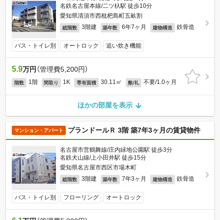
名鉄名古屋本線/二ツ杁駅 徒歩10分
愛知県清須市西枇杷島町五畝割
3階建
6年7ヶ月
鉄骨造
総階数
築年数
建物構造
バス・トイレ別
オートロック
追い炊き機能
5.9
万円
（管理費5,200円）
1階
1K
30.11㎡
不要/1.0ヶ月
階数
間取り
専有面積
敷/礼
ほかの部屋を表示
プランドールＲ 3階 築7年3ヶ月の賃貸物件
マンション・アパート
名古屋市営鶴舞線/庄内緑地公園駅 徒歩3分
名鉄犬山線/上小田井駅 徒歩15分
愛知県名古屋市西区市場木町
3階建
7年3ヶ月
鉄骨造
総階数
築年数
建物構造
バス・トイレ別
フローリング
オートロック