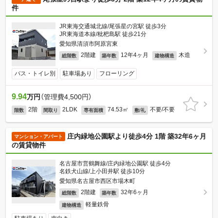
件
JR東海交通城北線/尾張星の宮駅 徒歩3分
JR東海道本線/枇杷島駅 徒歩21分
愛知県清須市阿原宮東
2階建
12年4ヶ月
木造
総階数
築年数
建物構造
バス・トイレ別
駐車場あり
フローリング
9.94
万円
（管理費4,500円）
2階
2LDK
74.53㎡
不要/不要
階数
間取り
専有面積
敷/礼
庄内緑地公園駅より徒歩4分 1階 築32年6ヶ月
マンション・アパート
の賃貸物件
名古屋市営鶴舞線/庄内緑地公園駅 徒歩4分
名鉄犬山線/上小田井駅 徒歩10分
愛知県名古屋市西区市場木町
2階建
32年6ヶ月
総階数
築年数
軽量鉄骨
建物構造