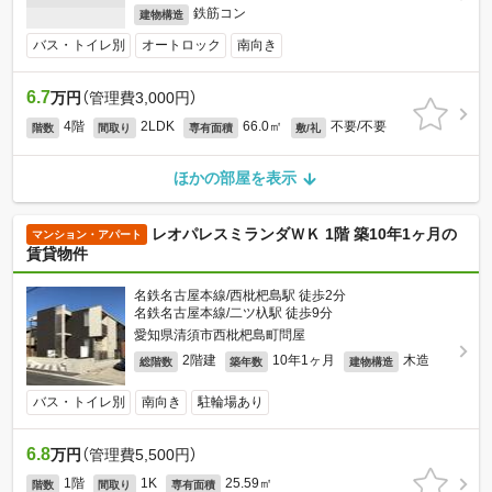
鉄筋コン
建物構造
バス・トイレ別
オートロック
南向き
6.7
万円
（管理費3,000円）
4階
2LDK
66.0㎡
不要/不要
階数
間取り
専有面積
敷/礼
ほかの部屋を表示
レオパレスミランダＷＫ 1階 築10年1ヶ月の
マンション・アパート
賃貸物件
名鉄名古屋本線/西枇杷島駅 徒歩2分
名鉄名古屋本線/二ツ杁駅 徒歩9分
愛知県清須市西枇杷島町問屋
2階建
10年1ヶ月
木造
総階数
築年数
建物構造
バス・トイレ別
南向き
駐輪場あり
6.8
万円
（管理費5,500円）
1階
1K
25.59㎡
階数
間取り
専有面積