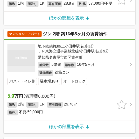
1階
1K
28.8㎡
57,000円/不要
階数
間取り
専有面積
敷/礼
ほかの部屋を表示
ジン 2階 築16年5ヶ月の賃貸物件
マンション・アパート
地下鉄鶴舞線/上小田井駅 徒歩3分
ＪＲ東海交通事業城北線/小田井駅 徒歩9分
愛知県名古屋市西区貴生町
5階建
16年5ヶ月
総階数
築年数
鉄筋コン
建物構造
バス・トイレ別
駐車場あり
オートロック
5.9
万円
（管理費6,000円）
2階
1R
29.76㎡
階数
間取り
専有面積
不要/59,000円
敷/礼
ほかの部屋を表示