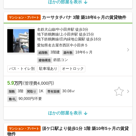
ほかの部屋を表示
カーサタチバナ 3階 築18年6ヶ月の賃貸物件
マンション・アパート
名鉄犬山線/中小田井駅 徒歩3分
地下鉄鶴舞線/上小田井駅 徒歩15分
地下鉄鶴舞線/庄内緑地公園駅 徒歩16分
愛知県名古屋市西区中小田井５
3階建
18年6ヶ月
総階数
築年数
鉄筋コン
建物構造
バス・トイレ別
駐車場あり
オートロック
5.9
万円
（管理費4,000円）
3階
1K
30.08㎡
階数
間取り
専有面積
90,000円/不要
敷/礼
ほかの部屋を表示
須ケ口駅より徒歩1分 1階 築10年5ヶ月の賃貸
マンション・アパート
物件