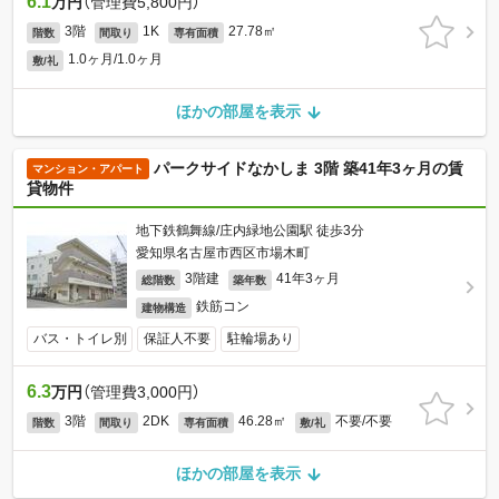
6.1
万円
（管理費5,800円）
3階
1K
27.78㎡
階数
間取り
専有面積
1.0ヶ月/1.0ヶ月
敷/礼
ほかの部屋を表示
パークサイドなかしま 3階 築41年3ヶ月の賃
マンション・アパート
貸物件
地下鉄鶴舞線/庄内緑地公園駅 徒歩3分
愛知県名古屋市西区市場木町
3階建
41年3ヶ月
総階数
築年数
鉄筋コン
建物構造
バス・トイレ別
保証人不要
駐輪場あり
6.3
万円
（管理費3,000円）
3階
2DK
46.28㎡
不要/不要
階数
間取り
専有面積
敷/礼
ほかの部屋を表示