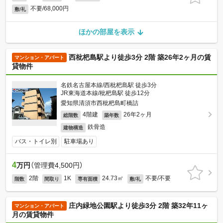
不要/68,000円
敷/礼
ほかの部屋を表示
西枇杷島駅より徒歩3分 2階 築26年2ヶ月の賃
マンション・アパート
貸物件
名鉄名古屋本線/西枇杷島駅 徒歩3分
JR東海道本線/枇杷島駅 徒歩12分
愛知県清須市西枇杷島町橋詰
4階建
26年2ヶ月
総階数
築年数
鉄骨造
建物構造
バス・トイレ別
駐車場あり
4
万円
（管理費4,500円）
2階
1K
24.73㎡
不要/不要
階数
間取り
専有面積
敷/礼
庄内緑地公園駅より徒歩3分 2階 築32年11ヶ
マンション・アパート
月の賃貸物件