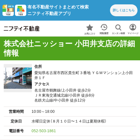
有名不動産サイトまとめて検索
詳しくは
こちら
ニフティ不動産アプリ
カンタン検索
閲覧履歴
マイページ
お気に入り
株式会社ニッショー 小田井支店の詳細
情報
住所
愛知県名古屋市西区貴生町３番地 ＹＧＭマンション上小田
井１Ｆ
アクセス
名古屋市鶴舞線/上小田井 徒歩2分
ＪＲ東海交通城北線/小田井 徒歩8分
名鉄犬山線/中小田井 徒歩12分
営業時間
10:00～18:00
定休日
水曜日定休（８月１０日〜１４日は夏期休暇）
電話番号
052-503-1861