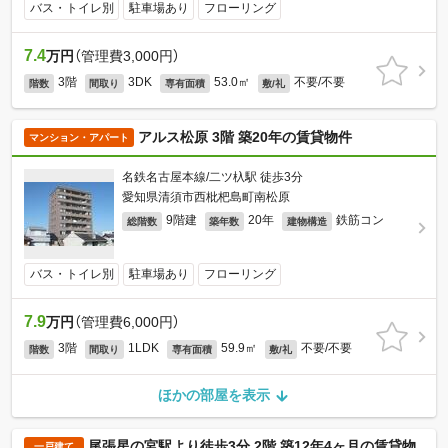
バス・トイレ別
駐車場あり
フローリング
7.4
万円
（管理費3,000円）
3階
3DK
53.0㎡
不要/不要
階数
間取り
専有面積
敷/礼
アルス松原 3階 築20年の賃貸物件
マンション・アパート
名鉄名古屋本線/二ツ杁駅 徒歩3分
愛知県清須市西枇杷島町南松原
9階建
20年
鉄筋コン
総階数
築年数
建物構造
バス・トイレ別
駐車場あり
フローリング
7.9
万円
（管理費6,000円）
3階
1LDK
59.9㎡
不要/不要
階数
間取り
専有面積
敷/礼
ほかの部屋を表示
尾張星の宮駅より徒歩3分 2階 築12年4ヶ月の賃貸物
一戸建て