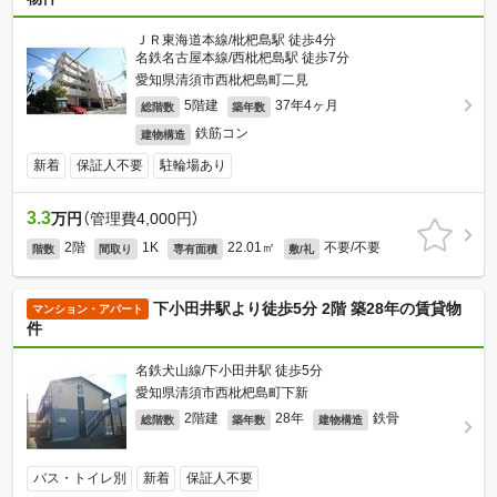
ＪＲ東海道本線/枇杷島駅 徒歩4分
名鉄名古屋本線/西枇杷島駅 徒歩7分
愛知県清須市西枇杷島町二見
5階建
37年4ヶ月
総階数
築年数
鉄筋コン
建物構造
新着
保証人不要
駐輪場あり
3.3
万円
（管理費4,000円）
2階
1K
22.01㎡
不要/不要
階数
間取り
専有面積
敷/礼
下小田井駅より徒歩5分 2階 築28年の賃貸物
マンション・アパート
件
名鉄犬山線/下小田井駅 徒歩5分
愛知県清須市西枇杷島町下新
2階建
28年
鉄骨
総階数
築年数
建物構造
バス・トイレ別
新着
保証人不要