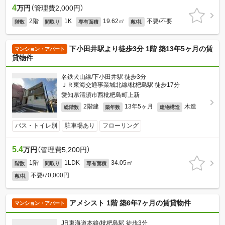
4
万円
（管理費2,000円）
2階
1K
19.62㎡
不要/不要
階数
間取り
専有面積
敷/礼
下小田井駅より徒歩3分 1階 築13年5ヶ月の賃
マンション・アパート
貸物件
名鉄犬山線/下小田井駅 徒歩3分
ＪＲ東海交通事業城北線/枇杷島駅 徒歩17分
愛知県清須市西枇杷島町上新
2階建
13年5ヶ月
木造
総階数
築年数
建物構造
バス・トイレ別
駐車場あり
フローリング
5.4
万円
（管理費5,200円）
1階
1LDK
34.05㎡
階数
間取り
専有面積
不要/70,000円
敷/礼
アメシスト 1階 築6年7ヶ月の賃貸物件
マンション・アパート
JR東海道本線/枇杷島駅 徒歩3分