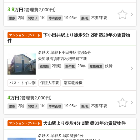
3.9
万円
（管理費2,000円）
2階
1K
19.95㎡
不要/不要
階数
間取り
専有面積
敷/礼
下小田井駅より徒歩5分 2階 築28年の賃貸物
マンション・アパート
件
名鉄犬山線/下小田井駅 徒歩5分
愛知県清須市西枇杷島町下新
2階建
28年
鉄骨
総階数
築年数
建物構造
バス・トイレ別
保証人不要
浴室乾燥機
4
万円
（管理費2,000円）
2階
1K
19.95㎡
不要/不要
階数
間取り
専有面積
敷/礼
犬山駅より徒歩4分 2階 築33年の賃貸物件
マンション・アパート
名鉄犬山線/犬山駅 徒歩4分