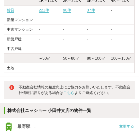
1R～1LDK
2K～2LDK
3K～3LDK
4K～4LDK
賃貸
221件
90件
37件
-
新築マンション
-
-
-
-
-
中古マンション
-
-
-
-
-
新築戸建
-
-
-
-
-
中古戸建
-
-
-
-
-
～50㎡
50～80㎡
80～100㎡
100～130㎡
土地
-
-
-
-
-
不動産会社情報の精度向上にご協力をお願いいたします。不動産会
社情報に誤りがある場合は
こちら
よりご連絡ください。
株式会社ニッショー 小田井支店の物件一覧
最寄駅
-
変更する