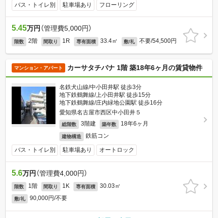
バス・トイレ別
駐車場あり
フローリング
5.45
万円
（管理費5,000円）
2階
1R
33.4㎡
不要/54,500円
階数
間取り
専有面積
敷/礼
カーサタチバナ 1階 築18年6ヶ月の賃貸物件
マンション・アパート
名鉄犬山線/中小田井駅 徒歩3分
地下鉄鶴舞線/上小田井駅 徒歩15分
地下鉄鶴舞線/庄内緑地公園駅 徒歩16分
愛知県名古屋市西区中小田井５
3階建
18年6ヶ月
総階数
築年数
鉄筋コン
建物構造
バス・トイレ別
駐車場あり
オートロック
5.6
万円
（管理費4,000円）
1階
1K
30.03㎡
階数
間取り
専有面積
90,000円/不要
敷/礼