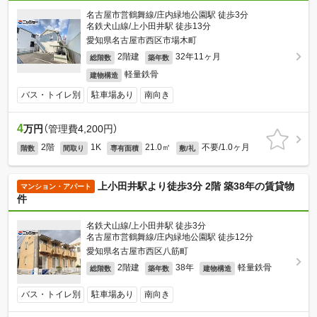
名古屋市営鶴舞線/庄内緑地公園駅 徒歩3分
名鉄犬山線/上小田井駅 徒歩13分
愛知県名古屋市西区市場木町
2階建
32年11ヶ月
総階数
築年数
軽量鉄骨
建物構造
バス・トイレ別
駐車場あり
南向き
4
万円
（管理費4,200円）
2階
1K
21.0㎡
不要/1.0ヶ月
階数
間取り
専有面積
敷/礼
上小田井駅より徒歩3分 2階 築38年の賃貸物
マンション・アパート
件
名鉄犬山線/上小田井駅 徒歩3分
名古屋市営鶴舞線/庄内緑地公園駅 徒歩12分
愛知県名古屋市西区八筋町
2階建
38年
軽量鉄骨
総階数
築年数
建物構造
バス・トイレ別
駐車場あり
南向き