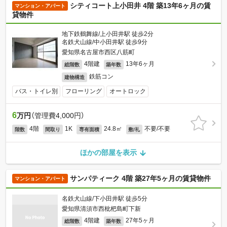
シティコート上小田井 4階 築13年6ヶ月の賃
マンション・アパート
貸物件
地下鉄鶴舞線/上小田井駅 徒歩2分
名鉄犬山線/中小田井駅 徒歩9分
愛知県名古屋市西区八筋町
4階建
13年6ヶ月
総階数
築年数
鉄筋コン
建物構造
バス・トイレ別
フローリング
オートロック
6
万円
（管理費4,000円）
4階
1K
24.8㎡
不要/不要
階数
間取り
専有面積
敷/礼
ほかの部屋を表示
サンパティーク 4階 築27年5ヶ月の賃貸物件
マンション・アパート
名鉄犬山線/下小田井駅 徒歩5分
愛知県清須市西枇杷島町下新
4階建
27年5ヶ月
総階数
築年数