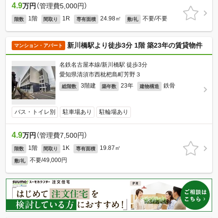
4.9
万円
（管理費5,000円）
1階
1R
24.98㎡
不要/不要
階数
間取り
専有面積
敷/礼
新川橋駅より徒歩3分 1階 築23年の賃貸物件
マンション・アパート
名鉄名古屋本線/新川橋駅 徒歩3分
愛知県清須市西枇杷島町芳野３
3階建
23年
鉄骨
総階数
築年数
建物構造
バス・トイレ別
駐車場あり
駐輪場あり
4.9
万円
（管理費7,500円）
1階
1K
19.87㎡
階数
間取り
専有面積
不要/49,000円
敷/礼