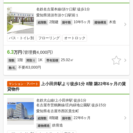
名鉄名古屋本線/須ケ口駅 徒歩1分
愛知県清須市須ケ口駅前１
2階建
10年5ヶ月
木造
総階数
築年数
建物構造
バス・トイレ別
フローリング
オートロック
6.3
万円
（管理費4,000円）
1階
1K
25.02㎡
階数
間取り
専有面積
不要/63,000円
敷/礼
上小田井駅より徒歩1分 8階 築22年6ヶ月の賃
マンション・アパート
貸物件
名鉄犬山線/上小田井駅 徒歩1分
名古屋市営鶴舞線/庄内緑地公園駅 徒歩15分
愛知県名古屋市西区貴生町
8階建
22年6ヶ月
総階数
築年数
鉄骨造
建物構造