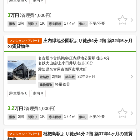
駐車場あり
南向き
3
万円
（管理費4,000円）
1階
1K
17.4㎡
不要/不要
階数
間取り
専有面積
敷/礼
庄内緑地公園駅より徒歩4分 2階 築32年6ヶ月
マンション・アパート
の賃貸物件
名古屋市営鶴舞線/庄内緑地公園駅 徒歩4分
名鉄犬山線/上小田井駅 徒歩10分
愛知県名古屋市西区市場木町
2階建
32年6ヶ月
総階数
築年数
軽量鉄骨
建物構造
駐車場あり
南向き
3.2
万円
（管理費4,000円）
2階
1K
17.4㎡
不要/不要
階数
間取り
専有面積
敷/礼
枇杷島駅より徒歩4分 2階 築37年4ヶ月の賃貸
マンション・アパート
物件