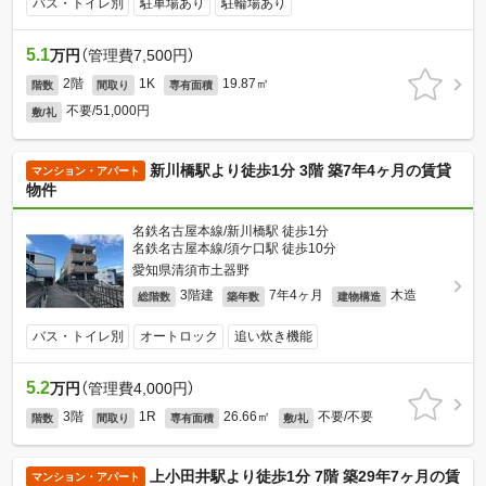
バス・トイレ別
駐車場あり
駐輪場あり
5.1
万円
（管理費7,500円）
2階
1K
19.87㎡
階数
間取り
専有面積
不要/51,000円
敷/礼
新川橋駅より徒歩1分 3階 築7年4ヶ月の賃貸
マンション・アパート
物件
名鉄名古屋本線/新川橋駅 徒歩1分
名鉄名古屋本線/須ケ口駅 徒歩10分
愛知県清須市土器野
3階建
7年4ヶ月
木造
総階数
築年数
建物構造
バス・トイレ別
オートロック
追い炊き機能
5.2
万円
（管理費4,000円）
3階
1R
26.66㎡
不要/不要
階数
間取り
専有面積
敷/礼
上小田井駅より徒歩1分 7階 築29年7ヶ月の賃
マンション・アパート