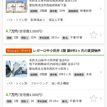
名鉄名古屋本線/西枇杷島駅 徒歩11分
愛知県清須市西枇杷島町下新
2階建
33年
軽量鉄骨
総階数
築年数
建物構造
バス・トイレ別
駐車場あり
保証人不要
4.7
万円
（管理費3,000円）
2階
2DK
38.5㎡
不要/不要
階数
間取り
専有面積
敷/礼
レガーロ中小田井 1階 築8年2ヶ月の賃貸物件
マンション・アパート
名鉄犬山線/中小田井駅 徒歩6分
地下鉄鶴舞線/庄内緑地公園駅 徒歩17分
愛知県名古屋市西区中小田井１
2階建
8年2ヶ月
木造
総階数
築年数
建物構造
バス・トイレ別
フローリング
追い炊き機能
4.7
万円
（管理費4,000円）
1階
1K
20.19㎡
不要/不要
階数
間取り
専有面積
敷/礼