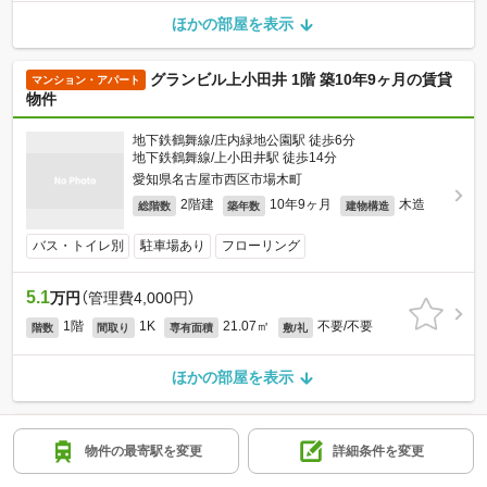
ほかの部屋を表示
グランビル上小田井 1階 築10年9ヶ月の賃貸
マンション・アパート
物件
地下鉄鶴舞線/庄内緑地公園駅 徒歩6分
地下鉄鶴舞線/上小田井駅 徒歩14分
愛知県名古屋市西区市場木町
2階建
10年9ヶ月
木造
総階数
築年数
建物構造
バス・トイレ別
駐車場あり
フローリング
5.1
万円
（管理費4,000円）
1階
1K
21.07㎡
不要/不要
階数
間取り
専有面積
敷/礼
ほかの部屋を表示
1ページ目
前へ
次へ
物件の最寄駅を変更
詳細条件を変更
全9ページ