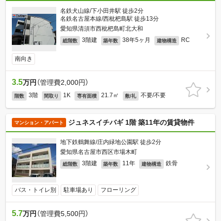
名鉄犬山線/下小田井駅 徒歩2分
名鉄名古屋本線/西枇杷島駅 徒歩13分
愛知県清須市西枇杷島町北大和
3階建
38年5ヶ月
RC
総階数
築年数
建物構造
南向き
3.5
万円
（管理費2,000円）
3階
1K
21.7㎡
不要/不要
階数
間取り
専有面積
敷/礼
ジュネスイチバギ 1階 築11年の賃貸物件
マンション・アパート
地下鉄鶴舞線/庄内緑地公園駅 徒歩2分
愛知県名古屋市西区市場木町
3階建
11年
鉄骨
総階数
築年数
建物構造
バス・トイレ別
駐車場あり
フローリング
5.7
万円
（管理費5,500円）