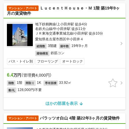
ＬｕｃｅｎｔＨｏｕｓｅ・Ｍ 1階 築19年9ヶ
マンション・アパート
月の賃貸物件
地下鉄鶴舞線/上小田井駅 徒歩4分
名鉄犬山線/中小田井駅 徒歩11分
ＪＲ東海交通事業城北線/小田井駅 徒歩10分
愛知県名古屋市西区中小田井４
3階建
19年9ヶ月
総階数
築年数
鉄筋コン
建物構造
バス・トイレ別
フローリング
オートロック
6.4
万円
（管理費4,000円）
1階
1K
33.92㎡
階数
間取り
専有面積
128,000円/不要
敷/礼
ほかの部屋を表示
パラッツオ白山 4階 築22年3ヶ月の賃貸物件
マンション・アパート