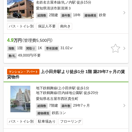
名鉄名古屋本線/丸ノ内駅 徒歩15分
愛知県清須市新清洲３
2階建
18年
鉄骨
総階数
築年数
建物構造
バス・トイレ別
保証人不要
南向き
4.9
万円
（管理費5,500円）
1階
1K
31.02㎡
階数
間取り
専有面積
49,000円/不要
敷/礼
上小田井駅より徒歩1分 1階 築29年7ヶ月の賃
マンション・アパート
貸物件
地下鉄鶴舞線/上小田井駅 徒歩1分
地下鉄鶴舞線/庄内緑地公園駅 徒歩20分
愛知県名古屋市西区貴生町
7階建
29年7ヶ月
総階数
築年数
鉄筋コン
建物構造
バス・トイレ別
駐車場あり
フローリング