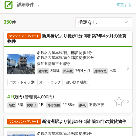
詳細条件
-
変更する
350
件
新川橋駅より徒歩1分 3階 築7年4ヶ月の賃貸
マンション・アパート
物件
名鉄名古屋本線/新川橋駅 徒歩1分
名鉄名古屋本線/須ケ口駅 徒歩10分
愛知県清須市土器野
3階建
7年4ヶ月
木造
総階数
築年数
建物構造
バス・トイレ別
オートロック
追い炊き機能
4.9
万円
（管理費4,000円）
3階
1R
22.88㎡
不要/不要
階数
間取り
専有面積
敷/礼
新清洲駅より徒歩1分 1階 築18年の賃貸物件
マンション・アパート
名鉄名古屋本線/新清洲駅 徒歩1分