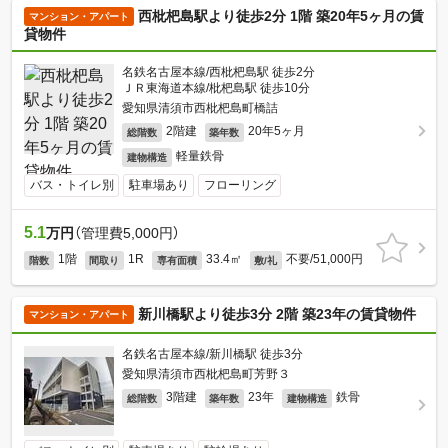
西枇杷島駅より徒歩2分 1階 築20年5ヶ月の賃
マンション・アパート
貸物件
名鉄名古屋本線/西枇杷島駅 徒歩2分
ＪＲ東海道本線/枇杷島駅 徒歩10分
愛知県清須市西枇杷島町橋詰
2階建
20年5ヶ月
総階数
築年数
軽量鉄骨
建物構造
バス・トイレ別
駐車場あり
フローリング
5.1
万円
（管理費5,000円）
1階
1R
33.4㎡
不要/51,000円
階数
間取り
専有面積
敷/礼
新川橋駅より徒歩3分 2階 築23年の賃貸物件
マンション・アパート
名鉄名古屋本線/新川橋駅 徒歩3分
愛知県清須市西枇杷島町芳野３
3階建
23年
鉄骨
総階数
築年数
建物構造