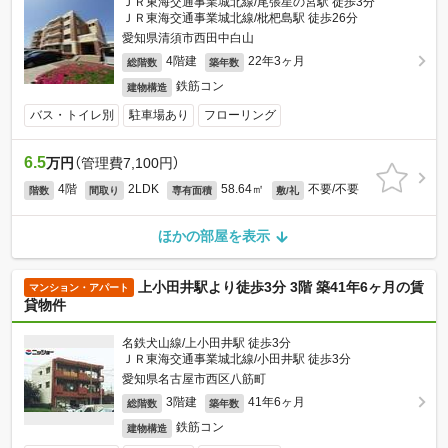
ＪＲ東海交通事業城北線/尾張星の宮駅 徒歩3分
ＪＲ東海交通事業城北線/枇杷島駅 徒歩26分
愛知県清須市西田中白山
4階建
22年3ヶ月
総階数
築年数
鉄筋コン
建物構造
バス・トイレ別
駐車場あり
フローリング
6.5
万円
（管理費7,100円）
4階
2LDK
58.64㎡
不要/不要
階数
間取り
専有面積
敷/礼
ほかの部屋を表示
上小田井駅より徒歩3分 3階 築41年6ヶ月の賃
マンション・アパート
貸物件
名鉄犬山線/上小田井駅 徒歩3分
ＪＲ東海交通事業城北線/小田井駅 徒歩3分
愛知県名古屋市西区八筋町
3階建
41年6ヶ月
総階数
築年数
鉄筋コン
建物構造