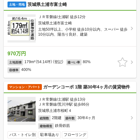
茨城県土浦市富士崎
土地・売地
ＪＲ常磐線/土浦駅 徒歩12分
茨城県土浦市富士崎
土地50坪以上、小学校 徒歩10分以内、スーパー 徒歩
10分以内、陽当り良好、建築
970万円
179m²（54.14坪）（登記）
80%
土地面積
建ぺい率
400%
容積率
ガーデンコーポ 1階 築30年4ヶ月の賃貸物件
マンション・アパート
ＪＲ常磐線/土浦駅 徒歩13分
ＪＲ常磐線/荒川沖駅 徒歩86分
茨城県土浦市桜町４
2階建
30年4ヶ月
総階数
築年数
鉄骨鉄筋
建物構造
バス・トイレ別
駐車場あり
フローリング