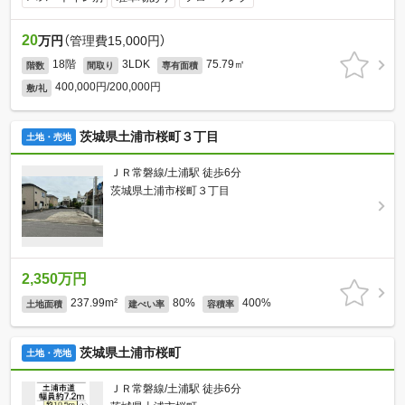
20
万円
（管理費15,000円）
18階
3LDK
75.79㎡
階数
間取り
専有面積
400,000円/200,000円
敷/礼
茨城県土浦市桜町３丁目
土地・売地
ＪＲ常磐線/土浦駅 徒歩6分
茨城県土浦市桜町３丁目
2,350万円
237.99m²
80%
400%
土地面積
建ぺい率
容積率
茨城県土浦市桜町
土地・売地
ＪＲ常磐線/土浦駅 徒歩6分