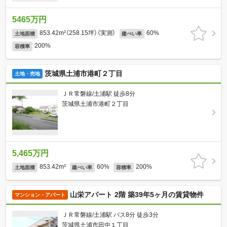
5465万円
853.42m²（258.15坪）（実測）
60%
土地面積
建ぺい率
200%
容積率
茨城県土浦市港町２丁目
土地・売地
ＪＲ常磐線/土浦駅 徒歩8分
茨城県土浦市港町２丁目
5,465万円
853.42m²
60%
200%
土地面積
建ぺい率
容積率
山栄アパート 2階 築39年5ヶ月の賃貸物件
マンション・アパート
ＪＲ常磐線/土浦駅 バス8分 徒歩3分
茨城県土浦市田中１丁目