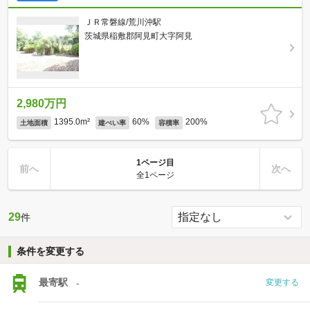
ＪＲ常磐線/荒川沖駅
茨城県稲敷郡阿見町大字阿見
2,980万円
1395.0m²
60%
200%
土地面積
建ぺい率
容積率
1ページ目
前へ
次へ
全1ページ
29
件
条件を変更する
最寄駅
-
変更する