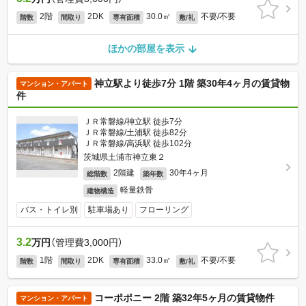
2階
2DK
30.0㎡
不要/不要
階数
間取り
専有面積
敷/礼
ほかの部屋を表示
神立駅より徒歩7分 1階 築30年4ヶ月の賃貸物
マンション・アパート
件
ＪＲ常磐線/神立駅 徒歩7分
ＪＲ常磐線/土浦駅 徒歩82分
ＪＲ常磐線/高浜駅 徒歩102分
茨城県土浦市神立東２
2階建
30年4ヶ月
総階数
築年数
軽量鉄骨
建物構造
バス・トイレ別
駐車場あり
フローリング
3.2
万円
（管理費3,000円）
1階
2DK
33.0㎡
不要/不要
階数
間取り
専有面積
敷/礼
コーポポニー 2階 築32年5ヶ月の賃貸物件
マンション・アパート