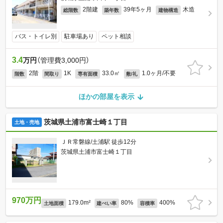
2階建
39年5ヶ月
木造
総階数
築年数
建物構造
バス・トイレ別
駐車場あり
ペット相談
3.4
万円
（管理費3,000円）
2階
1K
33.0㎡
1.0ヶ月/不要
階数
間取り
専有面積
敷/礼
ほかの部屋を表示
茨城県土浦市富士崎１丁目
土地・売地
ＪＲ常磐線/土浦駅 徒歩12分
茨城県土浦市富士崎１丁目
970万円
179.0m²
80%
400%
土地面積
建ぺい率
容積率