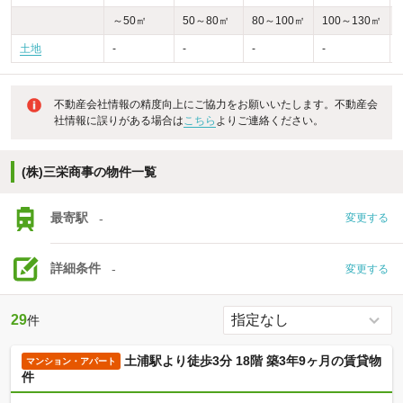
～50㎡
50～80㎡
80～100㎡
100～130㎡
土地
-
-
-
-
不動産会社情報の精度向上にご協力をお願いいたします。不動産会
社情報に誤りがある場合は
こちら
よりご連絡ください。
(株)三栄商事の物件一覧
最寄駅
-
変更する
詳細条件
-
変更する
29
件
土浦駅より徒歩3分 18階 築3年9ヶ月の賃貸物
マンション・アパート
件