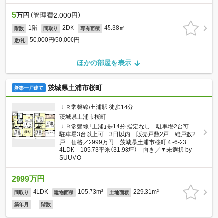
5
万円
（管理費2,000円）
1階
2DK
45.38㎡
階数
間取り
専有面積
50,000円/50,000円
敷/礼
ほかの部屋を表示
茨城県土浦市桜町
新築一戸建て
ＪＲ常磐線/土浦駅 徒歩14分
茨城県土浦市桜町
ＪＲ常磐線「土浦」歩14分 指定なし 駐車場2台可
駐車場3台以上可 3日以内 販売戸数2戸 総戸数2
戸 価格／2999万円 茨城県土浦市桜町４-6-23
4LDK 105.73平米（31.98坪） 向き／▼未選択 by
SUUMO
2999万円
4LDK
105.73m²
229.31m²
間取り
建物面積
土地面積
-
-
築年月
階数