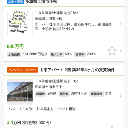
茨城県土浦市小松
土地・売地
ＪＲ常磐線/土浦駅 徒歩18分
茨城県土浦市小松
スーパー 徒歩10分以内、建築条件なし、南側道路
面、小学校 徒歩10分以内
880万円
224.26m²（登記）
60%
200%
土地面積
建ぺい率
容積率
山栄アパート 2階 築39年4ヶ月の賃貸物件
マンション・アパート
ＪＲ常磐線/土浦駅 徒歩19分
茨城県土浦市田中１
2階建
39年4ヶ月
木造
総階数
築年数
建物構造
バス・トイレ別
駐車場あり
ペット相談
3.4
万円
（管理費3,000円）