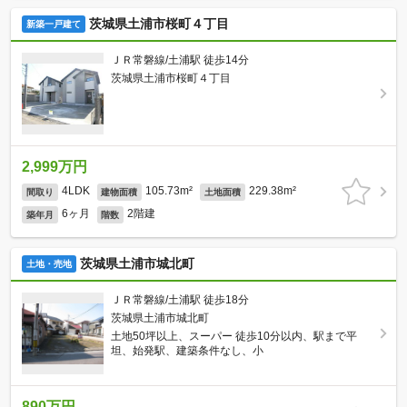
茨城県土浦市桜町４丁目
新築一戸建て
ＪＲ常磐線/土浦駅 徒歩14分
茨城県土浦市桜町４丁目
2,999万円
4LDK
105.73m²
229.38m²
間取り
建物面積
土地面積
6ヶ月
2階建
築年月
階数
茨城県土浦市城北町
土地・売地
ＪＲ常磐線/土浦駅 徒歩18分
茨城県土浦市城北町
土地50坪以上、スーパー 徒歩10分以内、駅まで平
坦、始発駅、建築条件なし、小
890万円