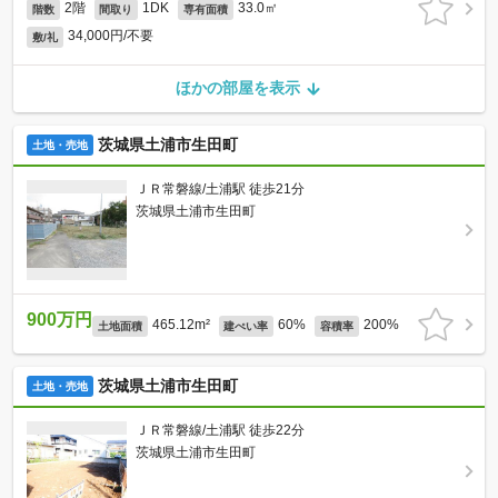
2階
1DK
33.0㎡
階数
間取り
専有面積
34,000円/不要
敷/礼
ほかの部屋を表示
茨城県土浦市生田町
土地・売地
ＪＲ常磐線/土浦駅 徒歩21分
茨城県土浦市生田町
900万円
465.12m²
60%
200%
土地面積
建ぺい率
容積率
茨城県土浦市生田町
土地・売地
ＪＲ常磐線/土浦駅 徒歩22分
茨城県土浦市生田町