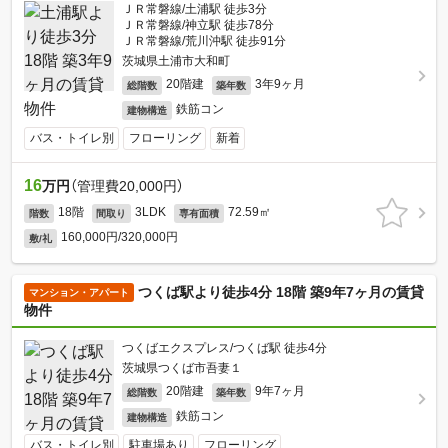
ＪＲ常磐線/土浦駅 徒歩3分
ＪＲ常磐線/神立駅 徒歩78分
ＪＲ常磐線/荒川沖駅 徒歩91分
茨城県土浦市大和町
20階建
3年9ヶ月
総階数
築年数
鉄筋コン
建物構造
バス・トイレ別
フローリング
新着
16
万円
（管理費20,000円）
18階
3LDK
72.59㎡
階数
間取り
専有面積
160,000円/320,000円
敷/礼
つくば駅より徒歩4分 18階 築9年7ヶ月の賃貸
マンション・アパート
物件
つくばエクスプレス/つくば駅 徒歩4分
茨城県つくば市吾妻１
20階建
9年7ヶ月
総階数
築年数
鉄筋コン
建物構造
バス・トイレ別
駐車場あり
フローリング