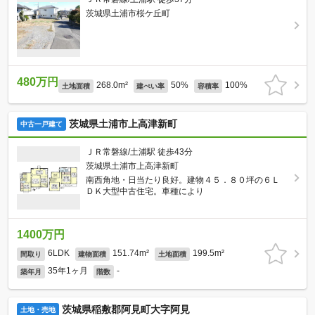
茨城県土浦市桜ケ丘町
480万円
268.0m²
50%
100%
土地面積
建ぺい率
容積率
茨城県土浦市上高津新町
中古一戸建て
ＪＲ常磐線/土浦駅 徒歩43分
茨城県土浦市上高津新町
南西角地・日当たり良好。建物４５．８０坪の６Ｌ
ＤＫ大型中古住宅。車種により
1400万円
6LDK
151.74m²
199.5m²
間取り
建物面積
土地面積
35年1ヶ月
-
築年月
階数
茨城県稲敷郡阿見町大字阿見
土地・売地