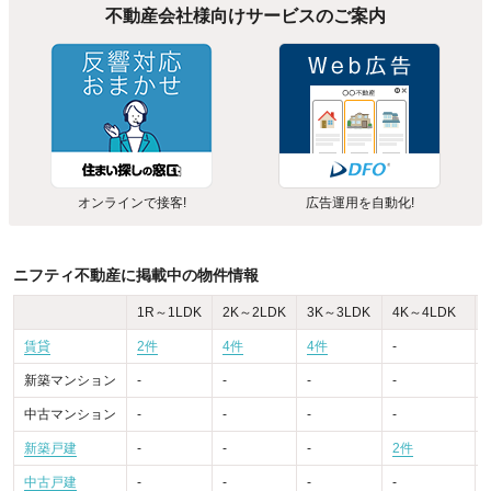
不動産会社様向けサービスのご案内
オンラインで接客!
広告運用を自動化!
ニフティ不動産に掲載中の物件情報
1R～1LDK
2K～2LDK
3K～3LDK
4K～4LDK
賃貸
2件
4件
4件
-
-
新築マンション
-
-
-
-
-
中古マンション
-
-
-
-
-
新築戸建
-
-
-
2件
-
中古戸建
-
-
-
-