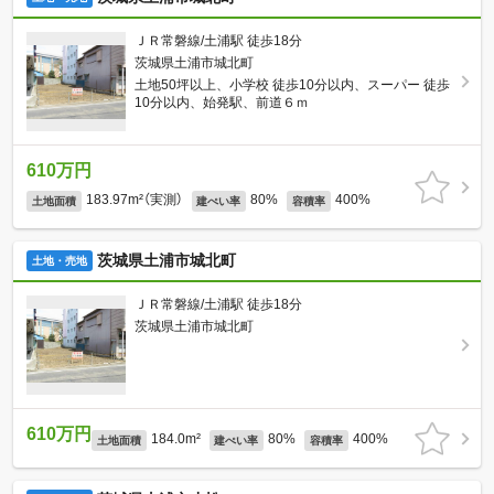
ＪＲ常磐線/土浦駅 徒歩18分
茨城県土浦市城北町
土地50坪以上、小学校 徒歩10分以内、スーパー 徒歩
10分以内、始発駅、前道６ｍ
610万円
183.97m²（実測）
80%
400%
土地面積
建ぺい率
容積率
茨城県土浦市城北町
土地・売地
ＪＲ常磐線/土浦駅 徒歩18分
茨城県土浦市城北町
610万円
184.0m²
80%
400%
土地面積
建ぺい率
容積率