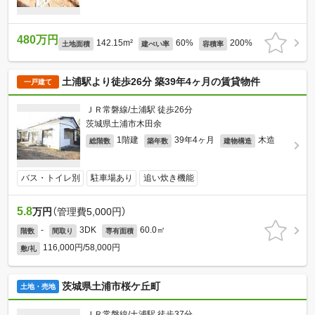
480万円
142.15m²
60%
200%
土地面積
建ぺい率
容積率
土浦駅より徒歩26分 築39年4ヶ月の賃貸物件
一戸建て
ＪＲ常磐線/土浦駅 徒歩26分
茨城県土浦市木田余
1階建
39年4ヶ月
木造
総階数
築年数
建物構造
バス・トイレ別
駐車場あり
追い炊き機能
5.8
万円
（管理費5,000円）
-
3DK
60.0㎡
階数
間取り
専有面積
116,000円/58,000円
敷/礼
茨城県土浦市桜ケ丘町
土地・売地
ＪＲ常磐線/土浦駅 徒歩37分