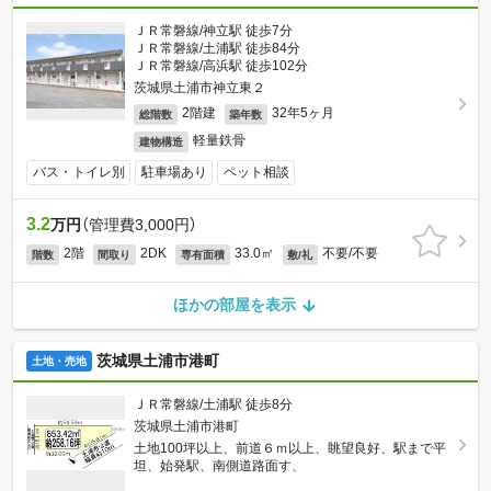
ＪＲ常磐線/神立駅 徒歩7分
ＪＲ常磐線/土浦駅 徒歩84分
ＪＲ常磐線/高浜駅 徒歩102分
茨城県土浦市神立東２
2階建
32年5ヶ月
総階数
築年数
軽量鉄骨
建物構造
バス・トイレ別
駐車場あり
ペット相談
3.2
万円
（管理費3,000円）
2階
2DK
33.0㎡
不要/不要
階数
間取り
専有面積
敷/礼
ほかの部屋を表示
茨城県土浦市港町
土地・売地
ＪＲ常磐線/土浦駅 徒歩8分
茨城県土浦市港町
土地100坪以上、前道６ｍ以上、眺望良好、駅まで平
坦、始発駅、南側道路面す、