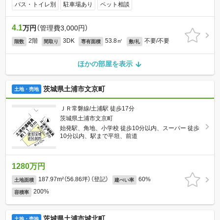
バス・トイレ別
駐車場あり
ペット相談
4.1
万円
（管理費3,000円）
2階
3DK
53.8㎡
不要/不要
階数
間取り
専有面積
敷/礼
ほかの部屋を表示
茨城県土浦市文京町
土地・売地
ＪＲ常磐線/土浦駅 徒歩17分
茨城県土浦市文京町
始発駅、角地、小学校 徒歩10分以内、スーパー 徒歩
10分以内、駅まで平坦、前道
1280万円
187.97m²（56.86坪）（登記）
60%
土地面積
建ぺい率
200%
容積率
茨城県土浦市城北町
土地・売地