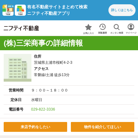
有名不動産サイトまとめて検索
詳しくは
こちら
ニフティ不動産アプリ
カンタン検索
閲覧履歴
マイページ
お気に入り
(株)三栄商事の詳細情報
住所
茨城県土浦市桜町4-2-3
アクセス
常磐線/土浦 徒歩13分
営業時間
９：００～１８：００
定休日
水曜日
電話番号
029-822-3336
来店予約をしたい
物件を紹介してほしい