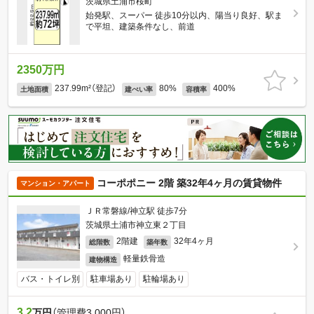
茨城県土浦市桜町
始発駅、スーパー 徒歩10分以内、陽当り良好、駅ま
で平坦、建築条件なし、前道
2350万円
237.99m²（登記）
80%
400%
土地面積
建ぺい率
容積率
コーポポニー 2階 築32年4ヶ月の賃貸物件
マンション・アパート
ＪＲ常磐線/神立駅 徒歩7分
茨城県土浦市神立東２丁目
2階建
32年4ヶ月
総階数
築年数
軽量鉄骨造
建物構造
バス・トイレ別
駐車場あり
駐輪場あり
3.2
万円
（管理費3,000円）