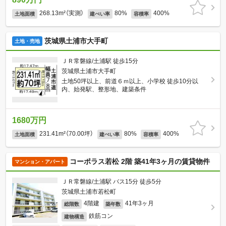
268.13m²（実測）
80%
400%
土地面積
建ぺい率
容積率
茨城県土浦市大手町
土地・売地
ＪＲ常磐線/土浦駅 徒歩15分
茨城県土浦市大手町
土地50坪以上、前道６ｍ以上、小学校 徒歩10分以
内、始発駅、整形地、建築条件
1680万円
231.41m²（70.00坪）
80%
400%
土地面積
建ぺい率
容積率
コーポラス若松 2階 築41年3ヶ月の賃貸物件
マンション・アパート
ＪＲ常磐線/土浦駅 バス15分 徒歩5分
茨城県土浦市若松町
4階建
41年3ヶ月
総階数
築年数
鉄筋コン
建物構造