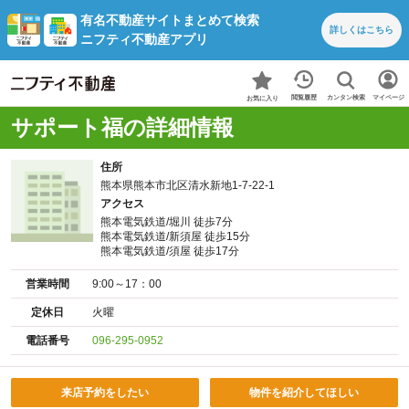
有名不動産サイトまとめて検索
詳しくは
こちら
ニフティ不動産アプリ
カンタン検索
閲覧履歴
マイページ
お気に入り
サポート福の詳細情報
住所
熊本県熊本市北区清水新地1-7-22-1
アクセス
熊本電気鉄道/堀川 徒歩7分
熊本電気鉄道/新須屋 徒歩15分
熊本電気鉄道/須屋 徒歩17分
営業時間
9:00～17：00
定休日
火曜
電話番号
096-295-0952
来店予約をしたい
物件を紹介してほしい