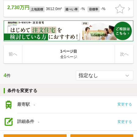
2,730万円
3612.0m²
-%
-%
土地面積
建ぺい率
容積率
1ページ目
前へ
次へ
全1ページ
4
件
条件を変更する
最寄駅
-
変更する
詳細条件
-
変更する