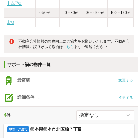
中古戸建
-
-
-
-
～50㎡
50～80㎡
80～100㎡
100～130㎡
土地
-
-
-
-
不動産会社情報の精度向上にご協力をお願いいたします。不動産会
社情報に誤りがある場合は
こちら
よりご連絡ください。
サポート福の物件一覧
最寄駅
-
変更する
詳細条件
-
変更する
4
件
熊本県熊本市北区楠７丁目
中古一戸建て