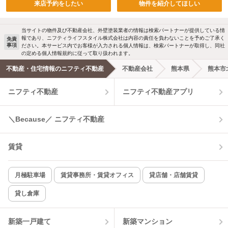
来店予約をしたい
物件を紹介してほしい
当サイトの物件及び不動産会社、外壁塗装業者の情報は検索パートナーが提供している情
報であり、ニフティライフスタイル株式会社は内容の責任を負わないことを予めご了承く
免責
事項
ださい。本サービス内でお客様が入力される個人情報は、検索パートナーが取得し、同社
の定める個人情報規約に従って取り扱われます。
不動産・住宅情報のニフティ不動産
不動産会社
熊本県
熊本市
ニフティ不動産
ニフティ不動産アプリ
＼Because／ ニフティ不動産
賃貸
月極駐車場
賃貸事務所・賃貸オフィス
貸店舗・店舗賃貸
貸し倉庫
新築一戸建て
新築マンション