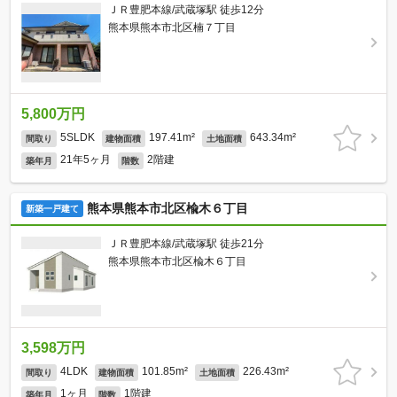
ＪＲ豊肥本線/武蔵塚駅 徒歩12分
熊本県熊本市北区楠７丁目
5,800万円
5SLDK
197.41m²
643.34m²
間取り
建物面積
土地面積
21年5ヶ月
2階建
築年月
階数
熊本県熊本市北区楡木６丁目
新築一戸建て
ＪＲ豊肥本線/武蔵塚駅 徒歩21分
熊本県熊本市北区楡木６丁目
3,598万円
4LDK
101.85m²
226.43m²
間取り
建物面積
土地面積
1ヶ月
1階建
築年月
階数