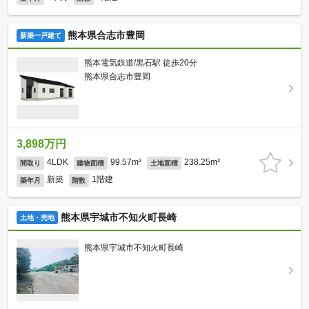
熊本県合志市豊岡
新築一戸建て
熊本電気鉄道/黒石駅 徒歩20分
熊本県合志市豊岡
3,898万円
4LDK
99.57m²
238.25m²
間取り
建物面積
土地面積
新築
1階建
築年月
階数
熊本県宇城市不知火町長崎
土地・売地
熊本県宇城市不知火町長崎