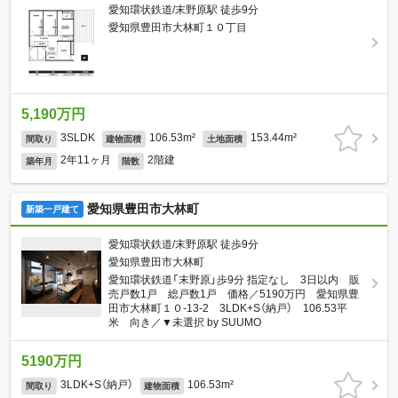
愛知環状鉄道/末野原駅 徒歩9分
愛知県豊田市大林町１０丁目
5,190万円
3SLDK
106.53m²
153.44m²
間取り
建物面積
土地面積
2年11ヶ月
2階建
築年月
階数
愛知県豊田市大林町
新築一戸建て
愛知環状鉄道/末野原駅 徒歩9分
愛知県豊田市大林町
愛知環状鉄道「末野原」歩9分 指定なし 3日以内 販
売戸数1戸 総戸数1戸 価格／5190万円 愛知県豊
田市大林町１０-13-2 3LDK+S（納戸） 106.53平
米 向き／▼未選択 by SUUMO
5190万円
3LDK+S（納戸）
106.53m²
間取り
建物面積