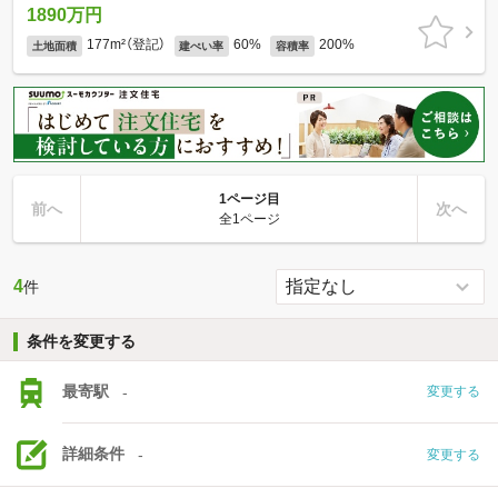
1890万円
177m²（登記）
60%
200%
土地面積
建ぺい率
容積率
1ページ目
前へ
次へ
全1ページ
4
件
条件を変更する
最寄駅
-
変更する
詳細条件
-
変更する