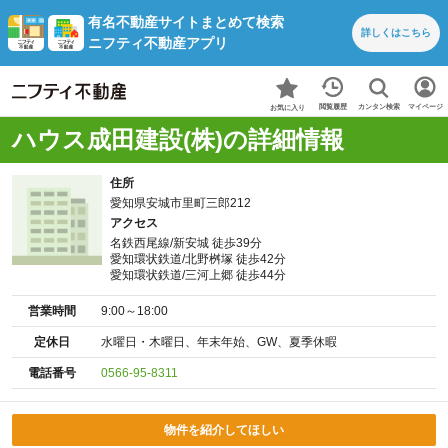
有名不動産サイトまとめて検索
詳しくは
こちら
ニフティ不動産アプリ
カンタン検索
閲覧履歴
マイページ
お気に入り
ハウス成田建設(株)の詳細情報
住所
愛知県安城市里町三郎212
アクセス
名鉄西尾線/新安城 徒歩39分
愛知環状鉄道/北野桝塚 徒歩42分
愛知環状鉄道/三河上郷 徒歩44分
営業時間
9:00～18:00
定休日
水曜日・木曜日、年末年始、GW、夏季休暇
電話番号
0566-95-8311
物件を紹介してほしい