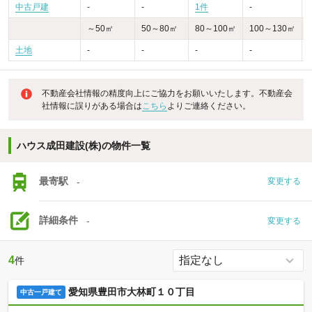
中古戸建
-
-
1件
-
-
～50㎡
50～80㎡
80～100㎡
100～130㎡
土地
-
-
-
-
不動産会社情報の精度向上にご協力をお願いいたします。不動産会
社情報に誤りがある場合は
こちら
よりご連絡ください。
ハウス成田建設(株)の物件一覧
最寄駅
-
変更する
詳細条件
-
変更する
4
件
愛知県豊田市大林町１０丁目
中古一戸建て