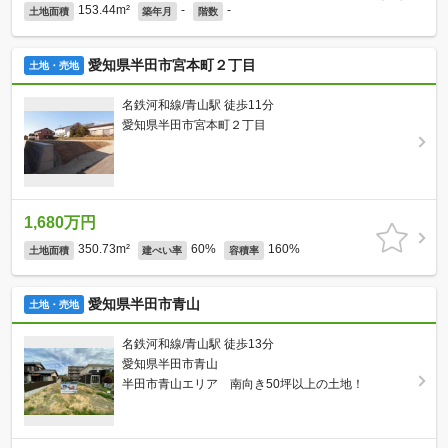
153.44m²
-
-
土地面積
築年月
階数
愛知県半田市宮本町２丁目
土地・売地
名鉄河和線/青山駅 徒歩11分
愛知県半田市宮本町２丁目
1,680万円
350.73m²
60%
160%
土地面積
建ぺい率
容積率
愛知県半田市青山
土地・売地
名鉄河和線/青山駅 徒歩13分
愛知県半田市青山
半田市青山エリア 南向き50坪以上の土地！