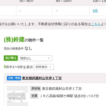
50～80㎡
80～100㎡
100～1
-
-
5件
協力をお願いいたします。不動産会社情報に誤りがある場合は
こちら
よ
(株)鈴建
の物件一覧
なし
現在の検索条件
並び替え
5
件中
1〜5件を表示
東京都武蔵村山市岸１丁目
土地・売地
東京都武蔵村山市岸１丁目
所在地
ＪＲ八高線/箱根ケ崎駅 徒歩3分 バス7分
交通