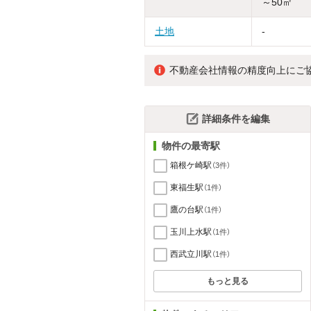
～50㎡
土地
-
不動産会社情報の精度向上にご
詳細条件を編集
物件の最寄駅
箱根ケ崎駅
（3件）
東福生駅
（1件）
鷹の台駅
（1件）
玉川上水駅
（1件）
西武立川駅
（1件）
もっと見る