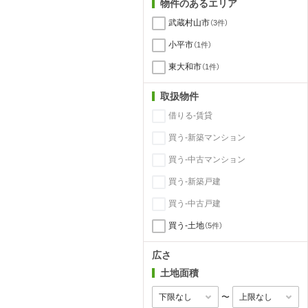
物件のあるエリア
武蔵村山市
（3件）
小平市
（1件）
東大和市
（1件）
取扱物件
借りる-賃貸
買う-新築マンション
買う-中古マンション
買う-新築戸建
買う-中古戸建
買う-土地
（5件）
広さ
土地面積
〜