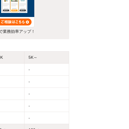
で業務効率アップ！
DK
5K～
-
-
-
-
-