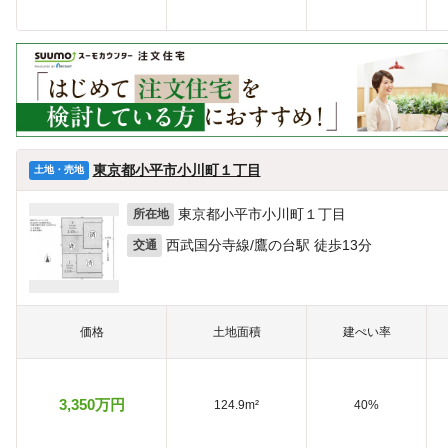
東京都小平市小川町１丁目
土地・売地
東京都小平市小川町１丁目
所在地
西武国分寺線/鷹の台駅 徒歩13分
交通
価格
土地面積
建ぺい率
3,350万円
124.9m²
40%