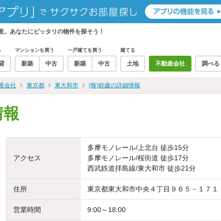
動産。あなたにピッタリの物件を探そう！
る
マンションを買う
一戸建てを買う
建てる
貸
新築
中古
新築
中古
土地
不動産会社
調べる
産会社
東京都
東大和市
(株)鈴建の詳細情報
情報
多摩モノレール/上北台 徒歩15分
アクセス
多摩モノレール/桜街道 徒歩17分
西武鉄道拝島線/東大和市 徒歩21分
住所
東京都東大和市中央４丁目９６５－１７１
営業時間
9:00～18:00