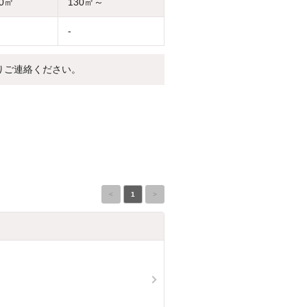
30㎡
130㎡～
-
りご連絡ください。
<
1
>