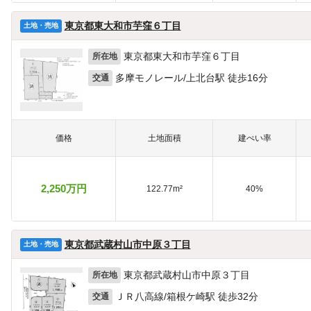
東京都東大和市芋窪６丁目
土地・売地
東京都東大和市芋窪６丁目
所在地
多摩モノレール/上北台駅 徒歩16分
交通
価格
土地面積
建ぺい率
2,250万円
122.77m²
40%
東京都武蔵村山市中原３丁目
土地・売地
東京都武蔵村山市中原３丁目
所在地
ＪＲ八高線/箱根ケ崎駅 徒歩32分
交通