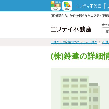
(株)鈴建から、物件を探すならニフティ不
借り
賃
不動産・住宅情報のニフティ不動産
不動
(株)鈴建の詳細