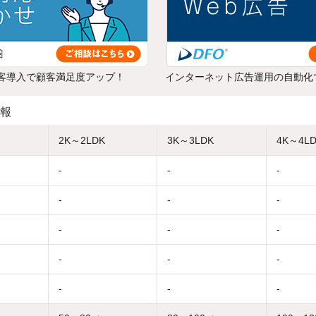
客導入で顧客満足度アップ！
インターネット広告運用の自動化
報
2K～2LDK
3K～3LDK
4K～4L
-
-
-
-
-
-
-
-
-
-
-
-
-
-
-