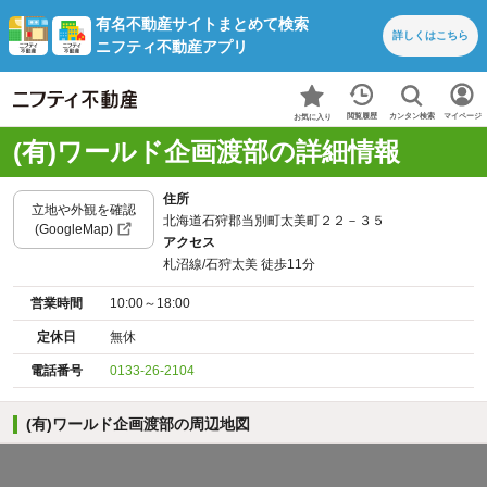
有名不動産サイトまとめて検索
詳しくは
こちら
ニフティ不動産アプリ
カンタン検索
閲覧履歴
マイページ
お気に入り
(有)ワールド企画渡部の詳細情報
住所
立地や外観を確認
北海道石狩郡当別町太美町２２－３５
(GoogleMap)
アクセス
札沼線/石狩太美 徒歩11分
営業時間
10:00～18:00
定休日
無休
電話番号
0133-26-2104
(有)ワールド企画渡部の周辺地図