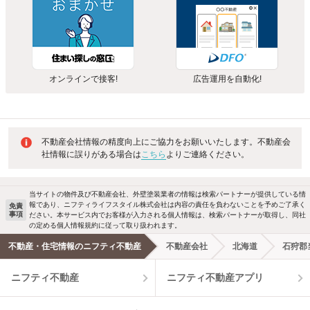
オンラインで接客!
広告運用を自動化!
不動産会社情報の精度向上にご協力をお願いいたします。不動産会
社情報に誤りがある場合は
こちら
よりご連絡ください。
当サイトの物件及び不動産会社、外壁塗装業者の情報は検索パートナーが提供している情
報であり、ニフティライフスタイル株式会社は内容の責任を負わないことを予めご了承く
免責
事項
ださい。本サービス内でお客様が入力される個人情報は、検索パートナーが取得し、同社
の定める個人情報規約に従って取り扱われます。
不動産・住宅情報のニフティ不動産
不動産会社
北海道
石狩郡
ニフティ不動産
ニフティ不動産アプリ