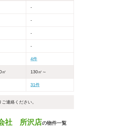
-
-
-
-
4件
30㎡
130㎡～
31件
りご連絡ください。
式会社 所沢店
の物件一覧