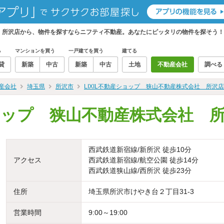
会社 所沢店から、物件を探すならニフティ不動産。あなたにピッタリの物件を探そう！
る
マンションを買う
一戸建てを買う
建てる
貸
新築
中古
新築
中古
土地
不動産会社
調べる
産会社
埼玉県
所沢市
LIXIL不動産ショップ 狭山不動産株式会社 所沢
ショップ 狭山不動産株式会社 
西武鉄道新宿線/新所沢 徒歩10分
アクセス
西武鉄道新宿線/航空公園 徒歩14分
西武鉄道狭山線/西所沢 徒歩23分
住所
埼玉県所沢市けやき台２丁目31-3
営業時間
9:00～19:00