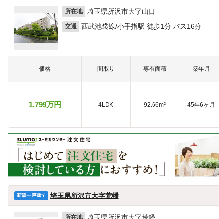
埼玉県所沢市大字山口
所在地
西武池袋線/小手指駅 徒歩1分 バス16分
交通
価格
間取り
専有面積
築年月
1,799万円
4LDK
92.66m²
45年6ヶ月
埼玉県所沢市大字荒幡
新築一戸建て
埼玉県所沢市大字荒幡
所在地