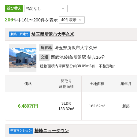
並び替え
206
件中
161〜200件を表示
埼玉県所沢市大字久米
新築一戸建て
埼玉県所沢市大字久米
所在地
西武池袋線/所沢駅 徒歩16分
交通
建物面積内車庫部分約38.09m2有 不整形地n
間取り
価格
土地面積
築年月
建物面積
3LDK
6,480万円
162.62m²
新築
133.32m²
椿峰ニュータウン
中古マンション