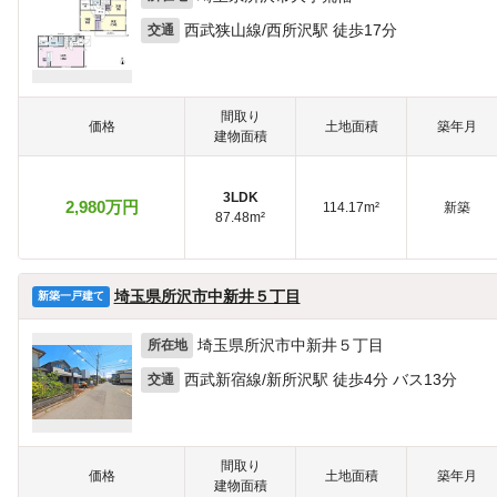
西武狭山線/西所沢駅 徒歩17分
交通
間取り
価格
土地面積
築年月
建物面積
3LDK
2,980万円
114.17m²
新築
87.48m²
埼玉県所沢市中新井５丁目
新築一戸建て
埼玉県所沢市中新井５丁目
所在地
西武新宿線/新所沢駅 徒歩4分 バス13分
交通
間取り
価格
土地面積
築年月
建物面積