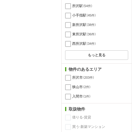
所沢駅
（54件）
小手指駅
（45件）
新所沢駅
（38件）
東所沢駅
（36件）
西所沢駅
（34件）
もっと見る
物件のあるエリア
所沢市
（203件）
狭山市
（2件）
入間市
（1件）
取扱物件
借りる-賃貸
買う-新築マンション