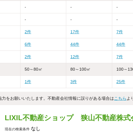
-
-
-
-
-
-
2件
17件
7件
6件
44件
44件
2件
12件
7件
50～80㎡
80～100㎡
100～1
1件
3件
25件
協力をお願いいたします。不動産会社情報に誤りがある場合は
こちら
よ
LIXIL不動産ショップ 狭山不動産株
なし
現在の検索条件