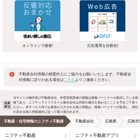
オンラインで接客!
広告運用を自動化!
不動産会社情報の精度向上にご協力をお願いいたします。不動産会
社情報に誤りがある場合は
こちら
よりご連絡ください。
当サイトの物件及び不動産会社、外壁塗装業者の情報は検索パートナーが提供している情
報であり、ニフティライフスタイル株式会社は内容の責任を負わないことを予めご了承く
免責
事項
ださい。本サービス内でお客様が入力される個人情報は、検索パートナーが取得し、同社
の定める個人情報規約に従って取り扱われます。
不動産・住宅情報のニフティ不動産
不動産会社
広島県
広島市
ニフティ不動産
ニフティ不動産アプリ