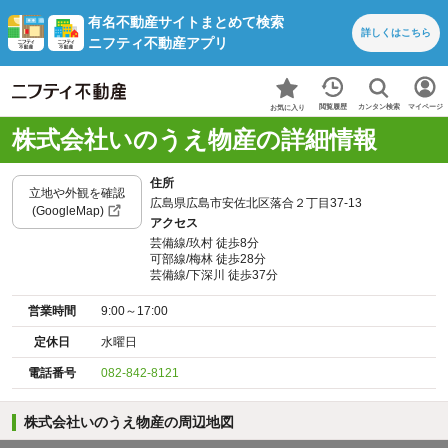
有名不動産サイトまとめて検索
詳しくは
こちら
ニフティ不動産アプリ
カンタン検索
閲覧履歴
マイページ
お気に入り
株式会社いのうえ物産の詳細情報
住所
立地や外観を確認
広島県広島市安佐北区落合２丁目37-13
(GoogleMap)
アクセス
芸備線/玖村 徒歩8分
可部線/梅林 徒歩28分
芸備線/下深川 徒歩37分
営業時間
9:00～17:00
定休日
水曜日
電話番号
082-842-8121
株式会社いのうえ物産の周辺地図