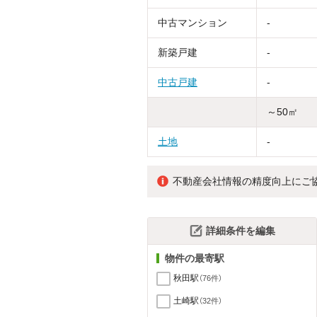
中古マンション
-
新築戸建
-
中古戸建
-
～50㎡
土地
-
不動産会社情報の精度向上にご
詳細条件を編集
物件の最寄駅
秋田駅
（76件）
土崎駅
（32件）