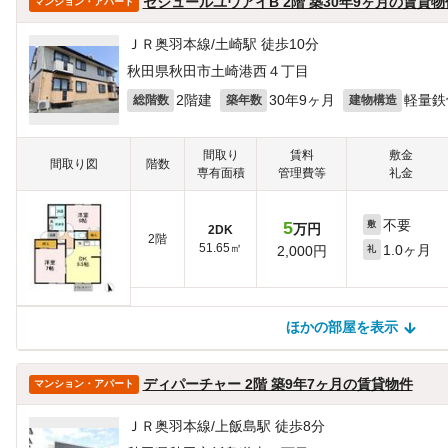
セジュールユウアイB 2階 築30年9ヶ月の賃貸物
マンション・アパート
ＪＲ奥羽本線/土崎駅 徒歩10分
秋田県秋田市土崎港西４丁目
2階建
30年9ヶ月
軽量鉄
総階数
築年数
建物構造
間取り
賃料
敷金
間取り図
階数
専有面積
管理費等
礼金
不要
5
敷
万円
2DK
2階
51.65㎡
1.0ヶ月
2,000円
礼
ほかの部屋を表示
ほかの部屋を検索中…
ほかの部屋は見つかりませんでした
ディパーチャー 2階 築9年7ヶ月の賃貸物件
マンション・アパート
ＪＲ奥羽本線/上飯島駅 徒歩8分