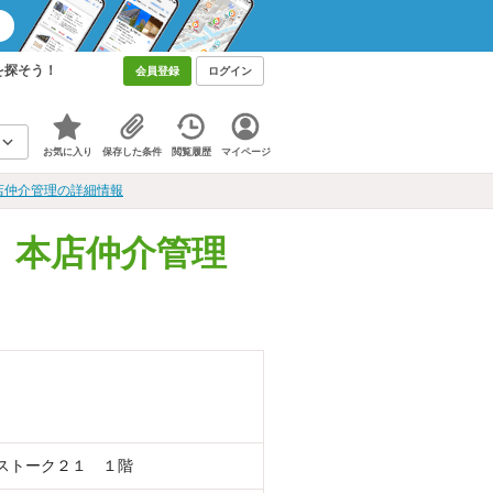
を探そう！
会員登録
ログイン
お気に入り
保存した条件
閲覧履歴
マイページ
店仲介管理の詳細情報
 本店仲介管理
ストーク２１ １階