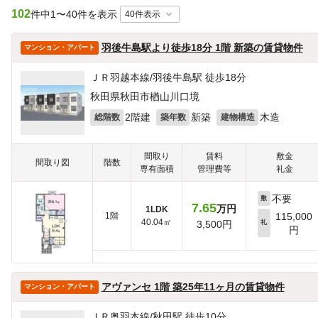
102
件中
1〜40件を表示
羽後牛島駅より徒歩18分 1階 新築の賃貸物件
マンション・アパート
ＪＲ羽越本線/羽後牛島駅 徒歩18分
秋田県秋田市楢山川口境
2階建
新築
木造
総階数
築年数
建物構造
間取り
賃料
敷金
間取り図
階数
専有面積
管理費等
礼金
不要
敷
7.65
万円
1LDK
1階
115,000
40.04㎡
3,500円
礼
円
アヴァンセ 1階 築25年11ヶ月の賃貸物件
マンション・アパート
ＪＲ奥羽本線/秋田駅 徒歩10分