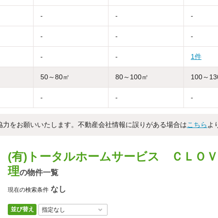
-
-
-
-
-
-
-
-
1件
50～80㎡
80～100㎡
100～1
-
-
-
協力をお願いいたします。不動産会社情報に誤りがある場合は
こちら
よ
(有)トータルホームサービス ＣＬＯ
理
の物件一覧
なし
現在の検索条件
並び替え