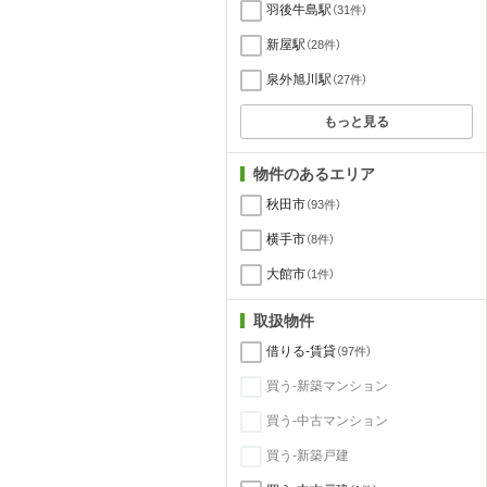
羽後牛島駅
（31件）
新屋駅
（28件）
泉外旭川駅
（27件）
もっと見る
物件のあるエリア
秋田市
（93件）
横手市
（8件）
大館市
（1件）
取扱物件
借りる-賃貸
（97件）
買う-新築マンション
買う-中古マンション
買う-新築戸建