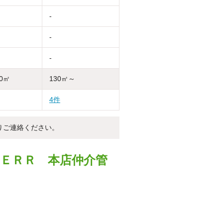
-
-
-
30㎡
130㎡～
4件
りご連絡ください。
ＶＥＲＲ 本店仲介管