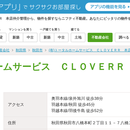
ＲＲ 本店仲介管理から、物件を探すならニフティ不動産。あなたにピッタリの物件
る
マンションを買う
一戸建てを買う
建てる
貸
新築
中古
新築
中古
土地
不動産会社
調べる
産会社
秋田県
秋田市
(有)トータルホームサービス ＣＬＯＶＥＲＲ 本
ホームサービス ＣＬＯＶＥＲＲ
奥羽本線/泉外旭川 徒歩38分
アクセス
羽越本線/秋田 徒歩45分
羽越本線/羽後牛島 徒歩52分
住所
秋田県秋田市八橋本町２丁目１１－７八橋