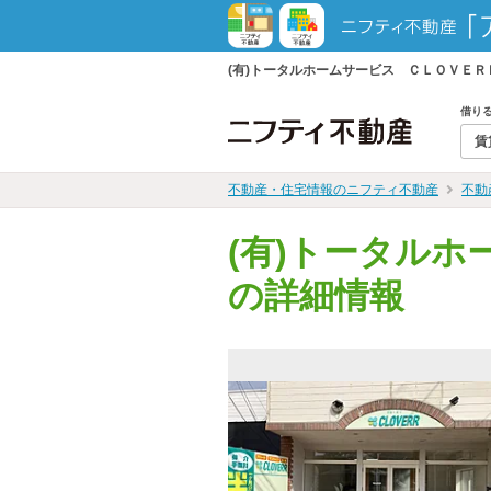
(有)トータルホームサービス ＣＬＯＶＥ
借り
賃
不動産・住宅情報のニフティ不動産
不動
(有)トータル
の詳細情報