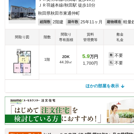
ＪＲ羽越本線/秋田駅 徒歩10分
秋田県秋田市東通仲町
2階建
25年11ヶ月
軽量
総階数
築年数
建物構造
間取り
賃料
敷金
間取り図
階数
専有面積
管理費等
礼金
不要
5.9
敷
万円
2DK
1階
44.39㎡
不要
1,700円
礼
ほかの部屋を表示
ほかの部屋を検索中…
ほかの部屋は見つかりませんでした