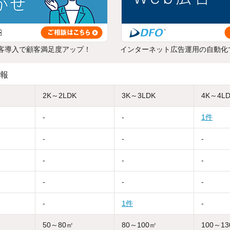
客導入で顧客満足度アップ！
インターネット広告運用の自動化
報
2K～2LDK
3K～3LDK
4K～4L
-
-
1件
-
-
-
-
-
-
-
-
-
-
1件
-
50～80㎡
80～100㎡
100～1