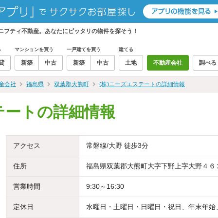
らニフティ不動産。あなたにピッタリの物件を探そう！
る
マンションを買う
一戸建てを買う
建てる
貸
新築
中古
新築
中古
土地
不動産会社
調べる
産会社
福島県
双葉郡大熊町
(株)ニーズエステートの詳細情報
テートの詳細情報
アクセス
常磐線/大野 徒歩3分
住所
福島県双葉郡大熊町大字下野上字大野４６
営業時間
9:30～16:30
定休日
水曜日・土曜日・日曜日・祝日、年末年始