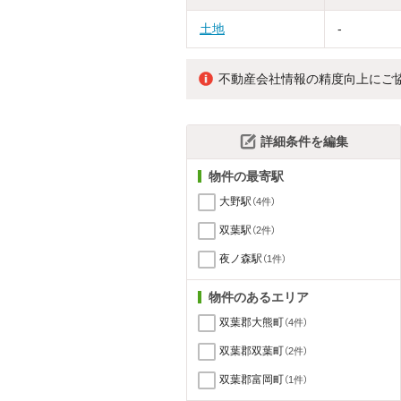
土地
-
不動産会社情報の精度向上にご
詳細条件を編集
物件の最寄駅
大野駅
（4件）
双葉駅
（2件）
夜ノ森駅
（1件）
物件のあるエリア
双葉郡大熊町
（4件）
双葉郡双葉町
（2件）
双葉郡富岡町
（1件）