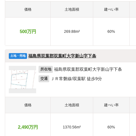
価格
土地面積
建ぺい率
500万円
269.88m²
60%
福島県双葉郡双葉町大字新山字下条
土地・売地
福島県双葉郡双葉町大字新山字下条
所在地
ＪＲ常磐線/双葉駅 徒歩9分
交通
価格
土地面積
建ぺい率
2,490万円
1370.56m²
60%