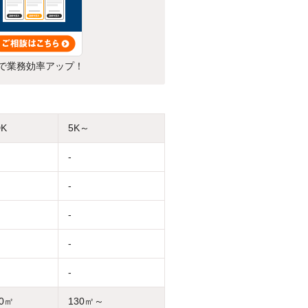
で業務効率アップ！
DK
5K～
-
-
-
-
-
30㎡
130㎡～