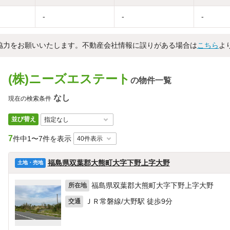
-
-
-
協力をお願いいたします。不動産会社情報に誤りがある場合は
こちら
よ
(株)ニーズエステート
の物件一覧
なし
現在の検索条件
並び替え
7
件中
1〜7件を表示
福島県双葉郡大熊町大字下野上字大野
土地・売地
福島県双葉郡大熊町大字下野上字大野
所在地
ＪＲ常磐線/大野駅 徒歩9分
交通