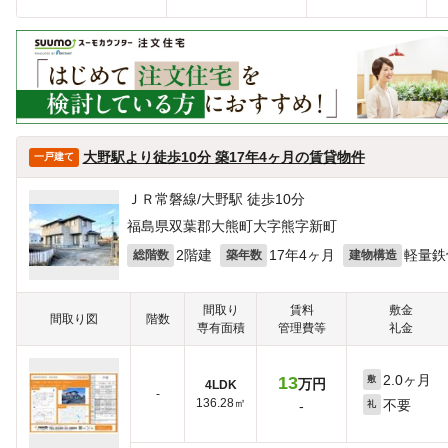
大野駅より徒歩10分 築17年4ヶ月の賃貸物件
一戸建て
ＪＲ常磐線/大野駅 徒歩10分
福島県双葉郡大熊町大字熊字新町
2階建
17年4ヶ月
軽量鉄
総階数
築年数
建物構造
間取り
賃料
敷金
間取り図
階数
専有面積
管理費等
礼金
2.0ヶ月
13
敷
万円
4LDK
-
136.28㎡
不要
-
礼