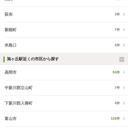
荻布
3
件
新能町
7
件
米島口
4
件
旭ヶ丘駅近くの市区から探す
高岡市
94
件
中新川郡立山町
7
件
下新川郡入善町
4
件
富山市
328
件