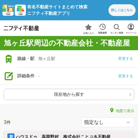
有名不動産サイトまとめて検索
詳しくは
こちら
ニフティ不動産アプリ
カンタン検索
閲覧履歴
マイページ
お気に入り
旭ヶ丘駅周辺の不動産会社・不動産屋
路線・駅
旭ヶ丘駅
変更する
詳細条件
-
変更する
現在地から探す
地図で表示
3
件
ハウスドゥ 高岡野村 株式会社ことぶき不動産
買