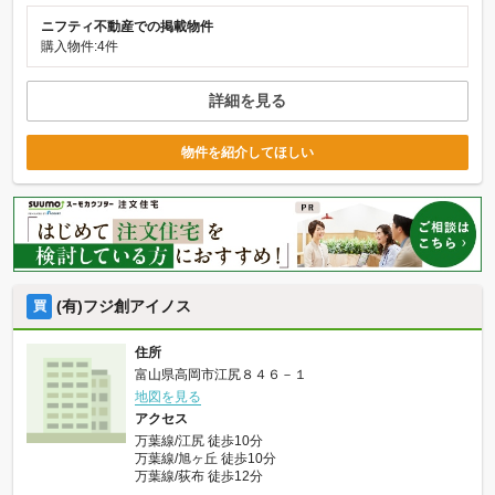
ニフティ不動産での掲載物件
購入物件:4件
詳細を見る
物件を紹介してほしい
(有)フジ創アイノス
買
住所
富山県高岡市江尻８４６－１
地図を見る
アクセス
万葉線/江尻 徒歩10分
万葉線/旭ヶ丘 徒歩10分
万葉線/荻布 徒歩12分