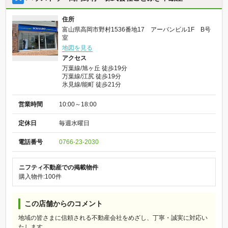
住所
富山県高岡市野村1536番地17 アーバンビル1F B号
室
地図を見る
アクセス
万葉線/旭ヶ丘 徒歩19分
万葉線/江尻 徒歩19分
氷見線/能町 徒歩21分
営業時間
10:00～18:00
定休日
毎週水曜日
電話番号
0766-23-2030
ニフティ不動産での掲載物件
購入物件:100件
この店舗からのコメント
地域の皆さまに信頼される不動産会社をめざし、丁寧・誠実に対応い
たします。