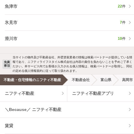
魚津市
22
件
氷見市
7
件
滑川市
10
件
当サイトの物件及び不動産会社、外壁塗装業者の情報は検索パートナーが提供している情
報であり、ニフティライフスタイル株式会社は内容の責任を負わないことを予めご了承く
免責
事項
ださい。本サービス内でお客様が入力される個人情報は、検索パートナーが取得し、同社
の定める個人情報規約に従って取り扱われます。
不動産・住宅情報のニフティ不動産
不動産会社
富山県
高岡市
ニフティ不動産
ニフティ不動産アプリ
＼Because／ ニフティ不動産
賃貸