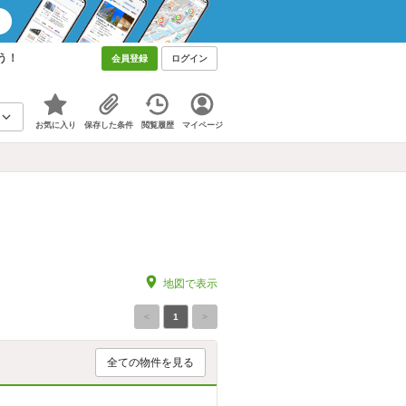
う！
会員登録
ログイン
お気に入り
保存した条件
閲覧履歴
マイページ
地図で表示
<
1
>
全ての物件を見る