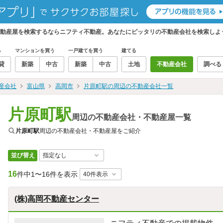
不動産屋を検索するならニフティ不動産。あなたにピッタリの不動産会社を検索しよ
る
マンションを買う
一戸建てを買う
建てる
貸
新築
中古
新築
中古
土地
不動産会社
調べる
産会社
富山県
高岡市
片原町駅の周辺の不動産会社一覧
片原町駅
周辺の不動産会社・不動産屋一覧
片原町駅
周辺の不動産会社・不動産屋をご紹介
並び替え
16
件中
1〜16件を表示
(株)高岡不動産センター