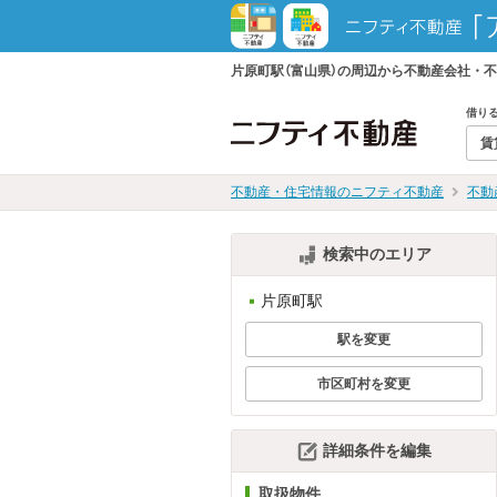
片原町駅（富山県）の周辺から不動産会社・
借り
賃
不動産・住宅情報のニフティ不動産
不動
検索中のエリア
片原町駅
駅を変更
市区町村を変更
詳細条件を編集
取扱物件