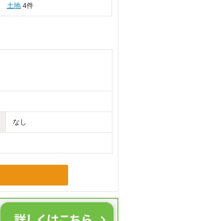
土地
4件
なし