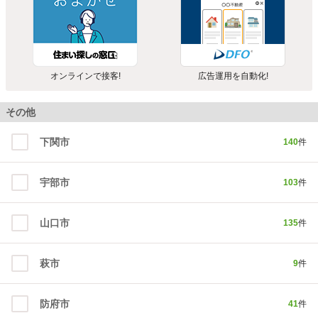
オンラインで接客!
広告運用を自動化!
その他
下関市
140
件
宇部市
103
件
山口市
135
件
萩市
9
件
防府市
41
件