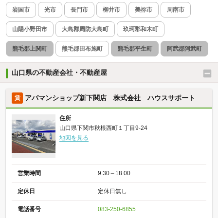
岩国市
光市
長門市
柳井市
美祢市
周南市
山陽小野田市
大島郡周防大島町
玖珂郡和木町
熊毛郡上関町
熊毛郡田布施町
熊毛郡平生町
阿武郡阿武町
山口県の不動産会社・不動産屋
アパマンショップ新下関店 株式会社 ハウスサポート
賃
住所
山口県下関市秋根西町１丁目9-24
地図を見る
営業時間
9:30～18:00
定休日
定休日無し
電話番号
083-250-6855