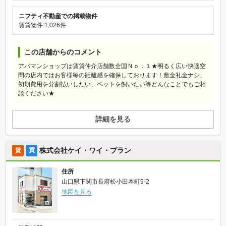
ニフティ不動産での掲載物件
賃貸物件:1,026件
この店舗からのコメント
アパマンショップは賃貸仲介店舗数全国Ｎｏ．１★明るく広い快適空
間の店内ではお客様毎の距離感を確保しております！敷金礼金ナシ、
初期費用を分割払いしたい、ペットを飼いたい等どんなことでもご相
談ください★
詳細を見る
株式会社ケイ・ワイ・プラン
賃
買
住所
山口県下関市長府松小田本町9-2
地図を見る