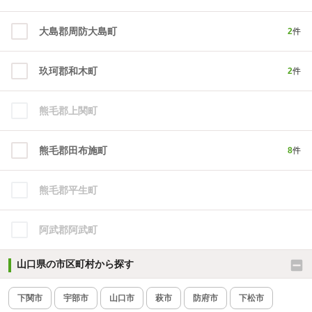
大島郡周防大島町
2
件
玖珂郡和木町
2
件
熊毛郡上関町
熊毛郡田布施町
8
件
熊毛郡平生町
阿武郡阿武町
山口県の市区町村から探す
下関市
宇部市
山口市
萩市
防府市
下松市