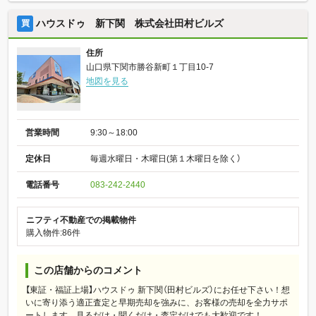
ハウスドゥ 新下関 株式会社田村ビルズ
買
住所
山口県下関市勝谷新町１丁目10-7
地図を見る
営業時間
9:30～18:00
定休日
毎週水曜日・木曜日(第１木曜日を除く）
電話番号
083-242-2440
ニフティ不動産での掲載物件
購入物件:86件
この店舗からのコメント
【東証・福証上場】ハウスドゥ 新下関（田村ビルズ）にお任せ下さい！想
いに寄り添う適正査定と早期売却を強みに、お客様の売却を全力サポ
ートします。見るだけ・聞くだけ・査定だけでも大歓迎です！