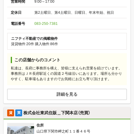
営業時間
9:00～17:00
定休日
第2土曜日、第4土曜日、日曜日、年末年始、祝日
電話番号
083-250-7381
ニフティ不動産での掲載物件
賃貸物件:20件
購入物件:86件
この店舗からのコメント
私達は、長府に事務所を構え、皆様に支えられ営業を続けています。
事務所はＪＲ長府駅近くの国道２号線沿いにあります。場所も分かり
やすく、駐車場もありますのでお気軽にお立ち寄り頂けます。
詳細を見る
株式会社東武住販＿下関本店（売買）
賃
買
住所
山口県下関市岬之町１１番４６号