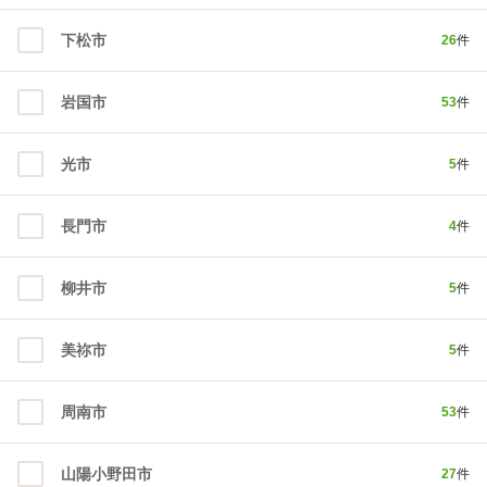
下松市
26
件
岩国市
53
件
光市
5
件
長門市
4
件
柳井市
5
件
美祢市
5
件
周南市
53
件
山陽小野田市
27
件