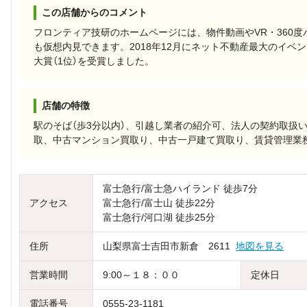
この店舗からのコメント
フロンティア技研のホームページには、物件動画やVR・360
も仮想内見できます。2018年12月にネット不動産最大のイベ
大賞（1位）を受賞しました。
店舗の特徴
駅のそば（歩3分以内）、引越し業者の紹介可、法人の契約取扱
取、中古マンション買取り、中古一戸建て買取り、賃貸管理業
富士急行/富士急ハイランド 徒歩7分
アクセス
富士急行/富士山 徒歩22分
富士急行/河口湖 徒歩25分
住所
山梨県富士吉田市新倉 2611
地図を見る
営業時間
9:00～１８：００
定休日
電話番号
0555-23-1181