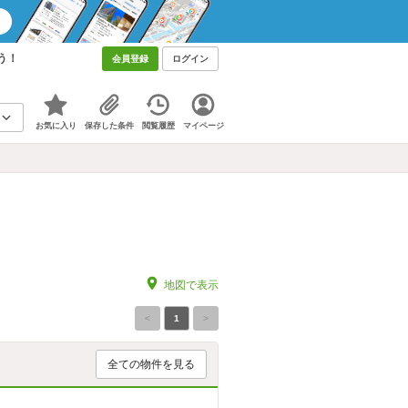
う！
会員登録
ログイン
お気に入り
保存した条件
閲覧履歴
マイページ
地図で表示
<
1
>
全ての物件を見る