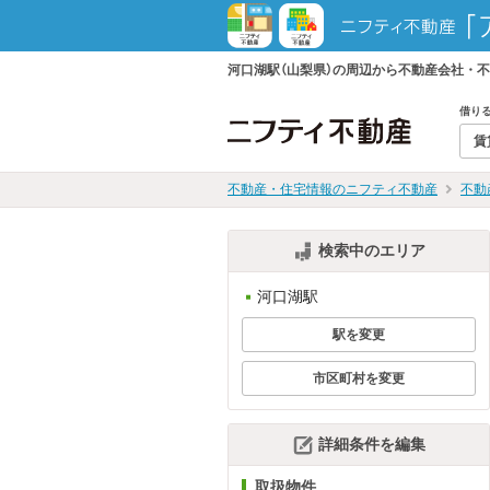
河口湖駅（山梨県）の周辺から不動産会社・
借り
賃
不動産・住宅情報のニフティ不動産
不動
検索中のエリア
河口湖駅
駅を変更
市区町村を変更
詳細条件を編集
取扱物件