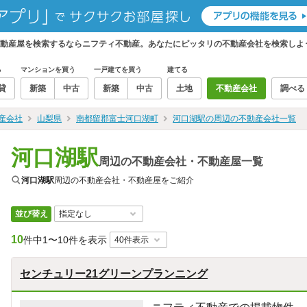
不動産屋を検索するならニフティ不動産。あなたにピッタリの不動産会社を検索しよ
る
マンションを買う
一戸建てを買う
建てる
貸
新築
中古
新築
中古
土地
不動産会社
調べる
産会社
山梨県
南都留郡富士河口湖町
河口湖駅の周辺の不動産会社一覧
河口湖駅
周辺の不動産会社・不動産屋一覧
河口湖駅
周辺の不動産会社・不動産屋をご紹介
並び替え
10
件中
1〜10件を表示
センチュリー21グリーンプランニング