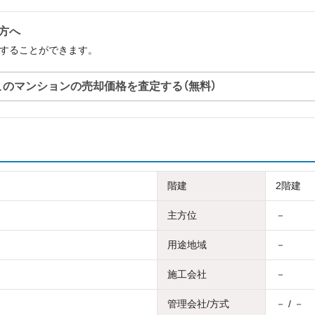
の方へ
定することができます。
このマンションの売却価格を査定する（無料）
階建
2階建
主方位
－
用途地域
－
施工会社
－
管理会社/方式
－ / －