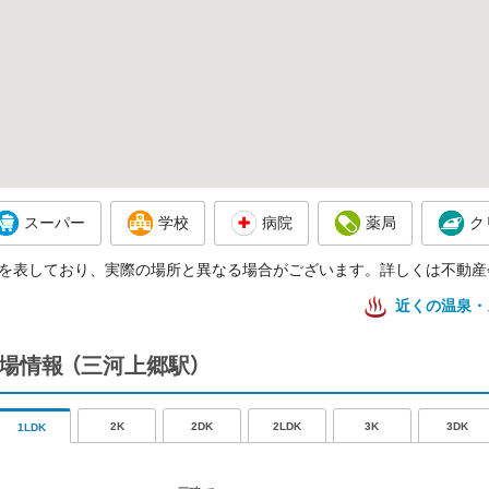
スーパー
学校
病院
薬局
ク
を表しており、実際の場所と異なる場合がございます。詳しくは不動産
近くの温泉・
相場情報
（三河上郷駅）
2K
2DK
2LDK
3K
3DK
1LDK