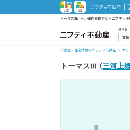
トーマスIIIから、物件を探すならニフティ
借りる
賃貸
不動産・住宅情報のニフティ不動産
マン
トーマスIII
（
三河上