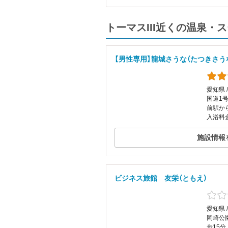
トーマスIII近くの温泉
【男性専用】龍城さうな（たつきさう
愛知県 
国道1
前駅か
入浴料金
施設情報
ビジネス旅館 友栄（ともえ）
愛知県 
岡崎公
歩15