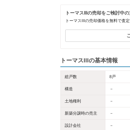
トーマスIIIの売却をご検討中
トーマスIIIの売却価格を無料で査
トーマスIIIの基本情報
総戸数
8戸
構造
－
土地権利
－
新築分譲時の売主
－
設計会社
－