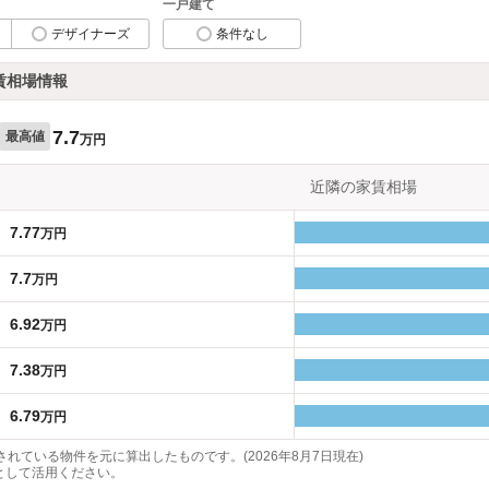
一戸建て
デザイナーズ
条件なし
賃相場情報
7.7
最高値
万円
近隣の家賃相場
7.77
万円
7.7
万円
6.92
万円
7.38
万円
6.79
万円
れている物件を元に算出したものです。(2026年8月7日現在)
として活用ください。