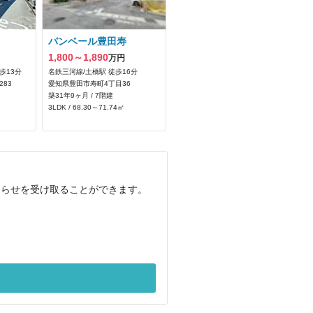
バンベール豊田寿
1,800～1,890
万円
歩13分
名鉄三河線/土橋駅 徒歩16分
83
愛知県豊田市寿町4丁目36
築31年9ヶ月 / 7階建
3LDK / 68.30～71.74㎡
知らせを受け取ることができます。