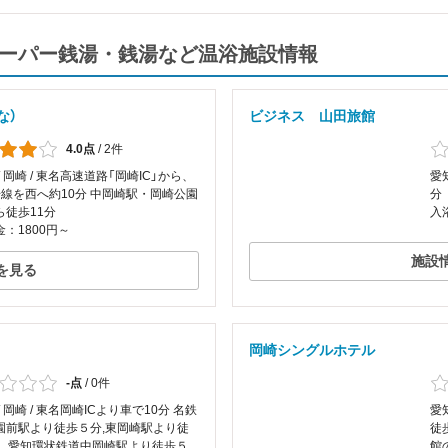
・スーパー銭湯・銭湯など温浴施設情報
な）
ビジネス 山田旅館
4.0点
/
2件
/ 岡崎 / 東名高速道路「岡崎IC」から、
愛
号線を西へ約10分 中岡崎駅・岡崎公園
分
ら徒歩11分
入
：1800円～
施設
を見る
岡崎シングルホテル
-点
/
0件
/ 岡崎 / 東名岡崎ICより車で10分 名鉄
愛
園前駅より徒歩５分,東岡崎駅より徒
徒
分 愛知環状鉄道中岡崎駅より徒歩５
館