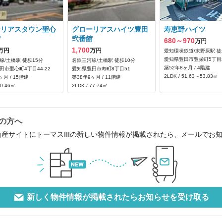
ーリアスタウン聖心
グローリアスハイツ豊田
寿恵野ハイツ
館
弐番館
680～970
万円
1,700
万円
万円
愛知環状鉄道/末野原駅 徒
愛知県豊田市豊栄町5丁目2
線/土橋駅 徒歩15分
名鉄三河線/土橋駅 徒歩10分
築52年8ヶ月 / 4階建
田市聖心町4丁目44‐22
愛知県豊田市寿町8丁目51
2LDK / 51.63～53.83㎡
ヶ月 / 15階建
築38年9ヶ月 / 11階建
70.46㎡
2LDK / 77.74㎡
中の方へ
動産サイトにトーマスIIIの新しい物件情報が掲載されたら、メールでお
新しく物件情報が掲載されたらお知らせを受け取る