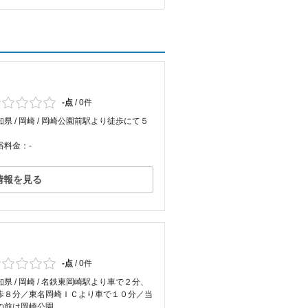
-点
/
0件
知県 / 岡崎 / 岡崎公園前駅より徒歩にて５
浴料金：-
情報を見る
-点
/
0件
知県 / 岡崎 / 名鉄東岡崎駅より車で２分、
歩８分／東名岡崎ＩＣより車で１０分／当
の前は岡崎公園。