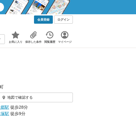
会員登録
ログイン
お気に入り
保存した条件
閲覧履歴
マイページ
町
地図で確認する
上郷駅
徒歩28分
桝塚駅
徒歩9分