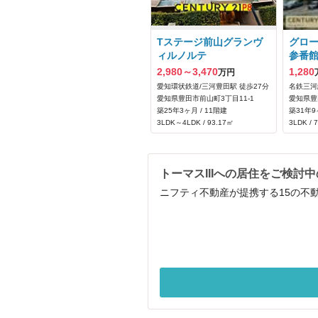
Tステージ前山グランヴ
グロ
ィルノルテ
参番
2,980～3,470
1,280
万円
愛知環状鉄道/三河豊田駅 徒歩27分
名鉄三河
愛知県豊田市前山町3丁目11‐1
愛知県豊
築25年3ヶ月 / 11階建
築31年9
3LDK～4LDK / 93.17㎡
3LDK / 
トーマスIIIへの居住をご検討
ニフティ不動産が提携する15の不