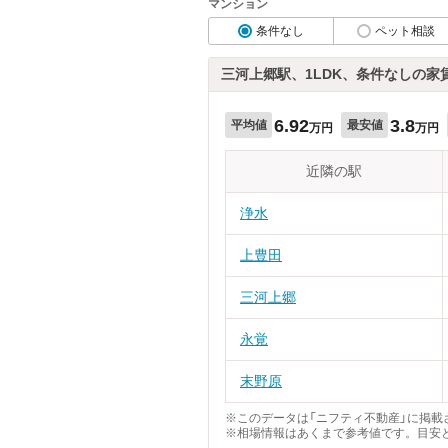
マンション
条件なし
ペット相談
三河上郷駅、1LDK、条件なしの家
6.92
3.8
平均値
最安値
万円
万円
近隣の駅
浄水
上豊田
三河上郷
永覚
末野原
※このデータは「ニフティ不動産」に掲載さ
※相場情報はあくまで参考値です。目安