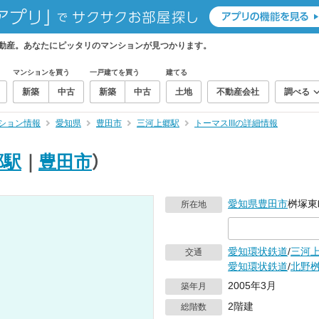
不動産。あなたにピッタリのマンションが見つかります。
マンションを買う
一戸建てを買う
建てる
新築
中古
新築
中古
土地
不動産会社
調べる
ション情報
愛知県
豊田市
三河上郷駅
トーマスIIIの詳細情報
郷駅
｜
豊田市
）
愛知県
豊田市
桝塚東
所在地
愛知環状鉄道
/
三河
交通
愛知環状鉄道
/
北野
2005年3月
築年月
2階建
総階数