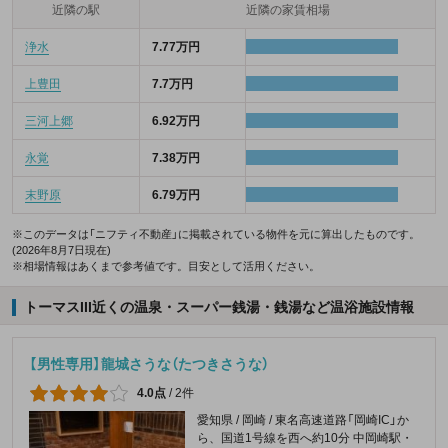
近隣の駅
近隣の家賃相場
浄水
7.77万円
上豊田
7.7万円
三河上郷
6.92万円
永覚
7.38万円
末野原
6.79万円
※このデータは「ニフティ不動産」に掲載されている物件を元に算出したものです。
(2026年8月7日現在)
※相場情報はあくまで参考値です。目安として活用ください。
トーマスIII近くの温泉・スーパー銭湯・銭湯など温浴施設情報
【男性専用】龍城さうな（たつきさうな）
4.0点
/
2件
愛知県 / 岡崎 / 東名高速道路「岡崎IC」か
ら、国道1号線を西へ約10分 中岡崎駅・