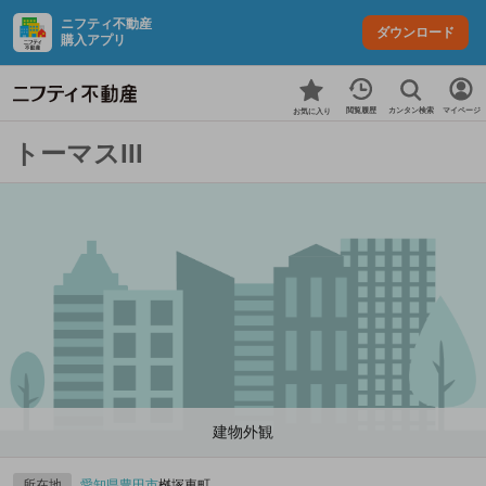
ニフティ不動産
ダウンロード
購入アプリ
カンタン検索
閲覧履歴
マイページ
お気に入り
トーマスIII
建物外観
所在地
愛知県
豊田市
桝塚東町