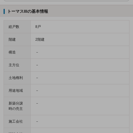
トーマスIIIの基本情報
総戸数
8戸
階建
2階建
構造
－
主方位
－
土地権利
－
用途地域
－
新築分譲
－
時の売主
施工会社
－