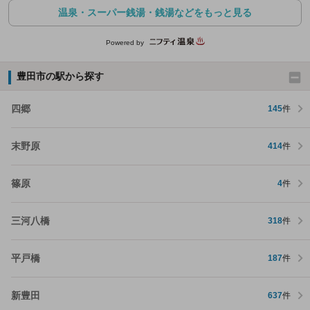
温泉・スーパー銭湯・銭湯などをもっと見る
Powered by
豊田市の駅から探す
四郷
145
件
末野原
414
件
篠原
4
件
三河八橋
318
件
平戸橋
187
件
新豊田
637
件