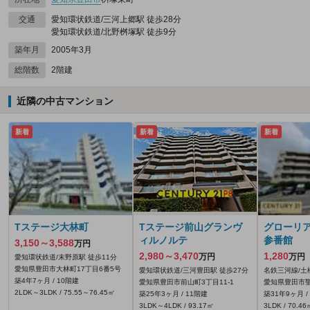
交通
愛知環状鉄道/三河上郷駅 徒歩28分
愛知環状鉄道/北野桝塚駅 徒歩9分
築年月
2005年3月
総階数
2階建
近隣の中古マンション
新着
新着
新着
Tステージ大林町
Tステージ前山グランヴ
グローリ
ィルノルテ
参番館
3,150～3,588
万円
2,980～3,470
1,280
万円
万円
愛知環状鉄道/末野原駅 徒歩11分
愛知県豊田市大林町17丁目6番5号
愛知環状鉄道/三河豊田駅 徒歩27分
名鉄三河線/土
築4年7ヶ月 / 10階建
愛知県豊田市前山町3丁目11‐1
愛知県豊田市聖
2LDK～3LDK / 75.55～76.45㎡
築25年3ヶ月 / 11階建
築31年9ヶ月 /
3LDK～4LDK / 93.17㎡
3LDK / 70.46