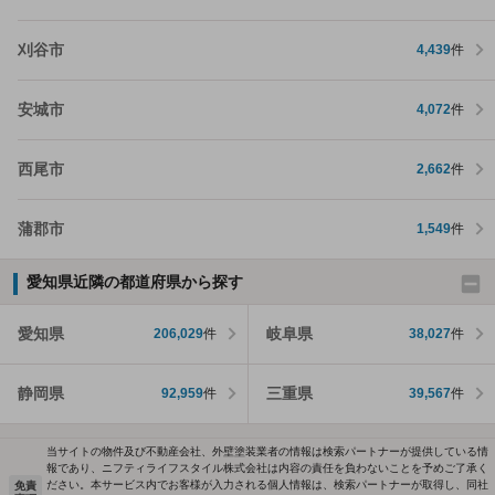
刈谷市
4,439
件
安城市
4,072
件
西尾市
2,662
件
蒲郡市
1,549
件
愛知県近隣の都道府県から探す
愛知県
岐阜県
206,029
件
38,027
件
静岡県
三重県
92,959
件
39,567
件
当サイトの物件及び不動産会社、外壁塗装業者の情報は検索パートナーが提供している情
報であり、ニフティライフスタイル株式会社は内容の責任を負わないことを予めご了承く
ださい。本サービス内でお客様が入力される個人情報は、検索パートナーが取得し、同社
免責