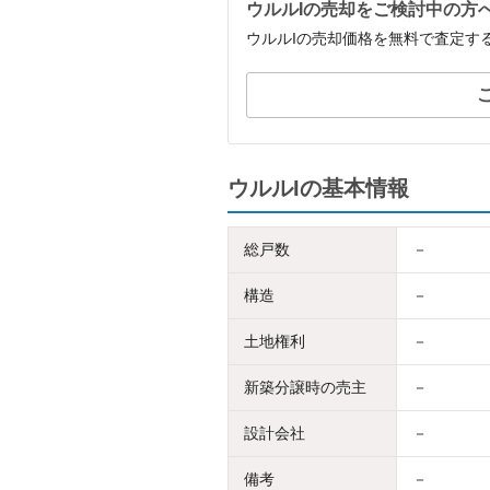
ウルルIの売却をご検討中の方
ウルルIの売却価格を無料で査定す
ウルルIの基本情報
総戸数
－
構造
－
土地権利
－
新築分譲時の売主
－
設計会社
－
備考
－