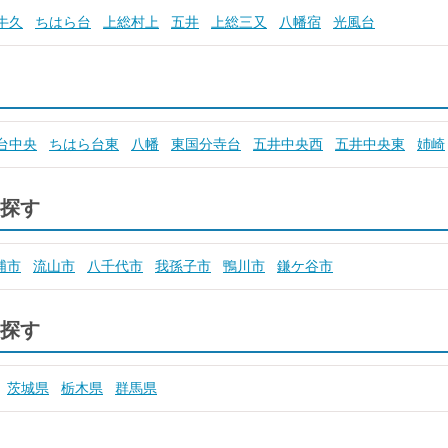
牛久
ちはら台
上総村上
五井
上総三又
八幡宿
光風台
台中央
ちはら台東
八幡
東国分寺台
五井中央西
五井中央東
姉崎
探す
浦市
流山市
八千代市
我孫子市
鴨川市
鎌ケ谷市
探す
茨城県
栃木県
群馬県