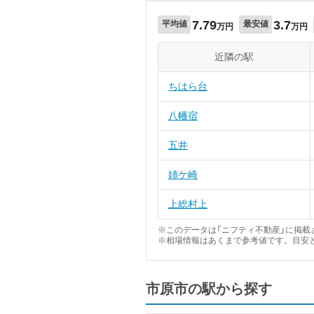
7.79
3.7
平均値
最安値
万円
万円
近隣の駅
ちはら台
八幡宿
五井
姉ケ崎
上総村上
※このデータは「ニフティ不動産」に掲載さ
※相場情報はあくまで参考値です。目安
市原市の駅から探す