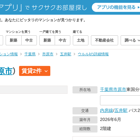
産。あなたにピッタリのマンションが見つかります。
マンションを買う
一戸建てを買う
建てる
新築
中古
新築
中古
土地
不動産会社
調べる
ション情報
千葉県
市原市
五井駅
ウルルIの詳細情報
原市
）
賃貸2件
千葉県
市原市
東国分
所在地
内房線
/
五井駅
バス2
交通
2026年6月
築年月
2階建
総階数