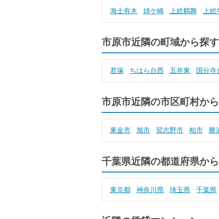
海士有木
姉ケ崎
上総鶴舞
上総
市原市近隣の町域から探す
君塚
ちはら台西
五井東
国分寺
市原市近隣の市区町村から
東金市
旭市
習志野市
柏市
勝
千葉県近隣の都道府県から
東京都
神奈川県
埼玉県
千葉県