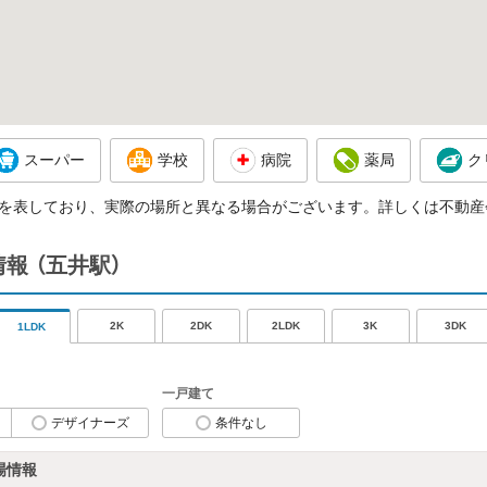
スーパー
学校
病院
薬局
ク
を表しており、実際の場所と異なる場合がございます。詳しくは不動産
情報
（五井駅）
2K
2DK
2LDK
3K
3DK
1LDK
一戸建て
デザイナーズ
条件なし
場情報