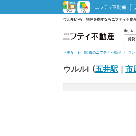
ウルルIから、物件を探すならニフティ不動
借りる
賃貸
不動産・住宅情報のニフティ不動産
マン
ウルルI
（
五井駅
｜
市