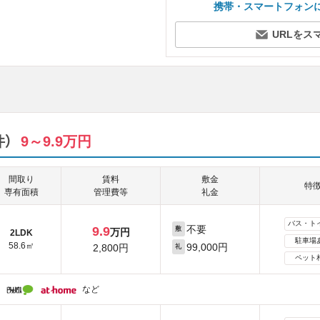
携帯・スマートフォン
URLをス
）
9～9.9万円
間取り
賃料
敷金
特
専有面積
管理費等
礼金
バス・ト
不要
9.9
敷
万円
2LDK
駐車場
58.6㎡
99,000円
2,800円
礼
ペット
など