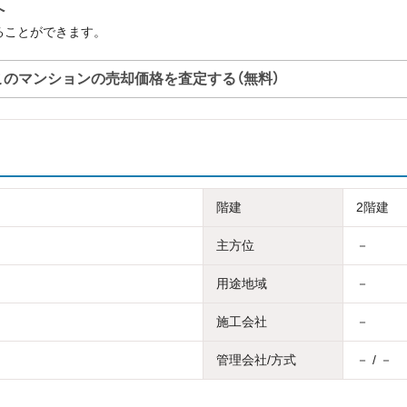
へ
ることができます。
このマンションの売却価格を査定する（無料）
階建
2階建
主方位
－
用途地域
－
施工会社
－
管理会社/方式
－ / －