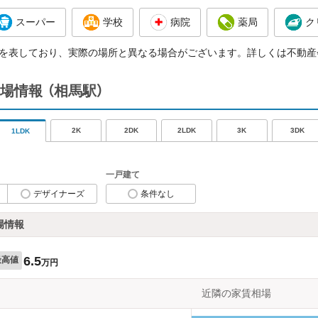
スーパー
学校
病院
薬局
ク
を表しており、実際の場所と異なる場合がございます。詳しくは不動産
場情報
（相馬駅）
2K
2DK
2LDK
3K
3DK
1LDK
一戸建て
デザイナーズ
条件なし
場情報
6.5
最高値
万円
近隣の家賃相場