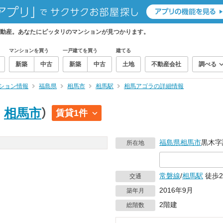
動産。あなたにピッタリのマンションが見つかります。
マンションを買う
一戸建てを買う
建てる
新築
中古
新築
中古
土地
不動産会社
調べる
ション情報
福島県
相馬市
相馬駅
相馬アゴラの詳細情報
｜
相馬市
）
賃貸1件
福島県
相馬市
黒木字
所在地
常磐線
/
相馬駅
徒歩2
交通
2016年9月
築年月
2階建
総階数