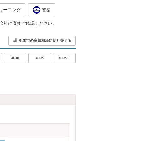
リーニング
警察
会社に直接ご確認ください。
相馬市の家賃相場に切り替える
5LDK～
3LDK
4LDK