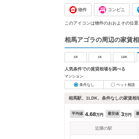
物件
コンビニ
このアイコンは物件のおおよその位置
相馬アゴラの周辺の家賃相
1R
1K
1DK
人気条件での賃貸相場を調べる
マンション
条件なし
ペット相談
相馬駅、1LDK、条件なしの家賃相
4.68
3
平均値
最安値
万円
万円
近隣の駅