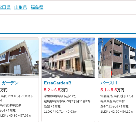
秋田県
山形県
福島県
 ガーデン
ErsaGardenB
バースIII
5
5.2～6.5
5.1～5.5
万円
万円
万円
相馬駅 バス10分 バス停下
常磐線/相馬駅 徒歩12分
常磐線/相馬駅 徒歩17分
分
福島県相馬市塚ノ町2丁目11番2号
福島県相馬市中村
馬市粟津字粟津
新築 / 2階建
築8年11ヶ月 / 3階建
ヶ月 / 2階建
1LDK / 40.71～40.93㎡
1LDK / 42.59～54.19㎡
LDK / 45.89～57.07㎡