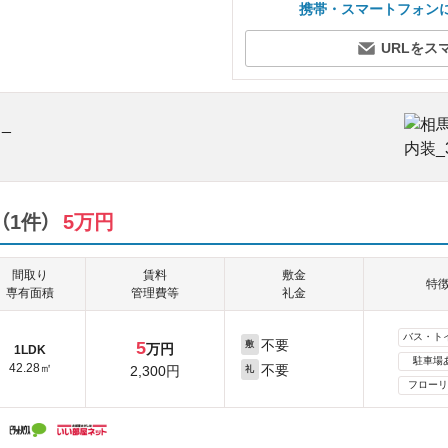
携帯・スマートフォン
URLをス
1件）
5万円
間取り
賃料
敷金
特
専有面積
管理費等
礼金
バス・ト
不要
5
敷
万円
1LDK
駐車場
42.28㎡
不要
2,300円
礼
フローリ