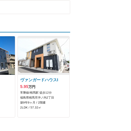
ヴァンガードハウスI
5.95
万円
常磐線/相馬駅 徒歩12分
福島県相馬市沖ノ内2丁目
築9年9ヶ月 / 2階建
2LDK / 57.32㎡