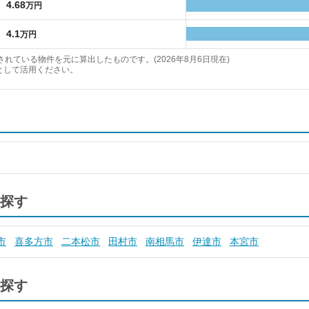
4.68
万円
4.1
万円
れている物件を元に算出したものです。(2026年8月6日現在)
として活用ください。
探す
市
喜多方市
二本松市
田村市
南相馬市
伊達市
本宮市
探す