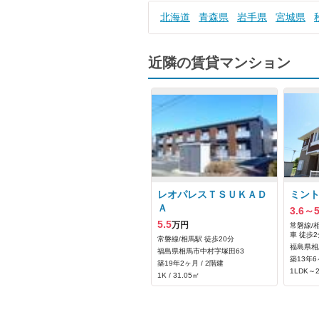
北海道
青森県
岩手県
宮城県
近隣の賃貸マンション
レオパレスＴＳＵＫＡＤ
ミント
Ａ
3.6～
5.5
万円
常磐線/
車 徒歩2
常磐線/相馬駅 徒歩20分
福島県相
福島県相馬市中村字塚田63
築13年6
築19年2ヶ月 / 2階建
1LDK～2
1K / 31.05㎡