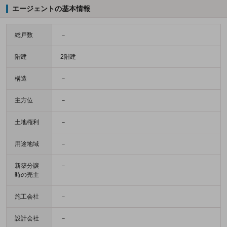
エージェントの基本情報
総戸数
－
階建
2階建
構造
－
主方位
－
土地権利
－
用途地域
－
新築分譲
－
時の売主
施工会社
－
設計会社
－