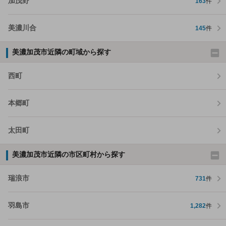
加茂野
163
件
美濃川合
145
件
美濃加茂市近隣の町域から探す
西町
本郷町
太田町
美濃加茂市近隣の市区町村から探す
瑞浪市
731
件
羽島市
1,282
件