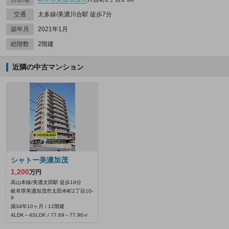
交通
太多線/美濃川合駅 徒歩7分
築年月
2021年1月
総階数
2階建
近隣の中古マンション
シャトー美濃加茂
1,200
万円
高山本線/美濃太田駅 徒歩19分
岐阜県美濃加茂市太田本町2丁目10-
9
築34年10ヶ月 / 11階建
4LDK～4SLDK / 77.69～77.96㎡