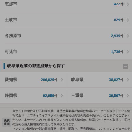
恵那市
422
件
土岐市
829
件
各務原市
2,939
件
可児市
1,736
件
岐阜県近隣の都道府県から探す
愛知県
岐阜県
206,029
件
38,027
件
静岡県
三重県
92,959
件
39,567
件
当サイトの物件及び不動産会社、外壁塗装業者の情報は検索パートナーが提供している情
報であり、ニフティライフスタイル株式会社は内容の責任を負わないことを予めご了承く
ださい。本サービス内でお客様が入力される個人情報は、検索パートナーが取得し、同社
免責
事項
の定める個人情報規約に従って取り扱われます。
マンション情報の一部の販売価格、賃料、間取り、専有面積は、マンションレビューのデ