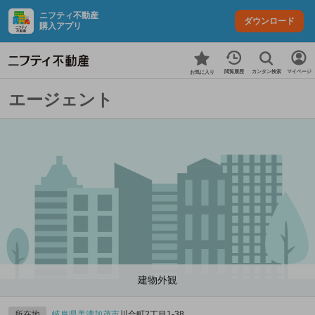
ニフティ不動産
ダウンロード
購入アプリ
カンタン検索
閲覧履歴
マイページ
お気に入り
エージェント
建物外観
所在地
岐阜県
美濃加茂市
川合町2丁目1-38