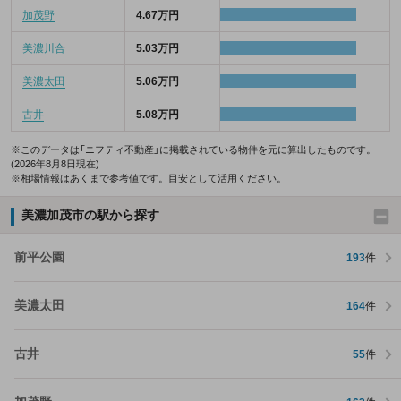
加茂野
4.67万円
美濃川合
5.03万円
美濃太田
5.06万円
古井
5.08万円
※このデータは「ニフティ不動産」に掲載されている物件を元に算出したものです。
(2026年8月8日現在)
※相場情報はあくまで参考値です。目安として活用ください。
美濃加茂市の駅から探す
前平公園
193
件
美濃太田
164
件
古井
55
件