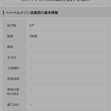
ヘーベルメゾン吉島西の基本情報
総戸数
8戸
階建
3階建
構造
－
主方位
－
土地権利
－
用途地域
－
新築分譲
－
時の売主
施工会社
－