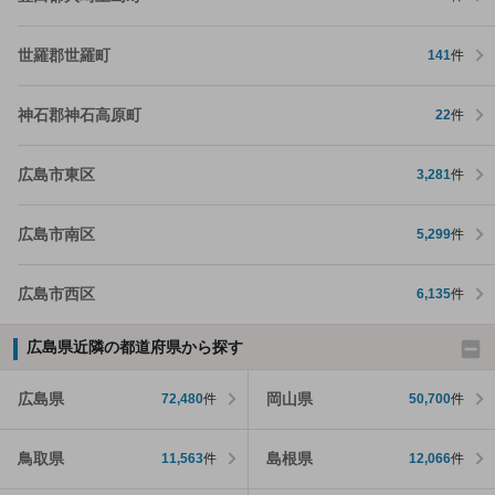
世羅郡世羅町
141
件
神石郡神石高原町
22
件
広島市東区
3,281
件
広島市南区
5,299
件
広島市西区
6,135
件
広島県近隣の都道府県から探す
広島県
岡山県
72,480
件
50,700
件
鳥取県
島根県
11,563
件
12,066
件