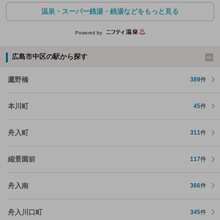
温泉・スーパー銭湯・銭湯などをもっと見る
Powered by
広島市中区の駅から探す
鷹野橋
389
件
本川町
45
件
舟入町
311
件
縮景園前
117
件
舟入南
366
件
舟入川口町
345
件