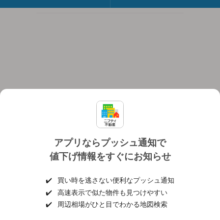
アプリならプッシュ通知で
値下げ情報をすぐにお知らせ
対応機種
個人情報保護ポリシー
利用規約
運営会社
✔️
買い時を逃さない便利なプッシュ通知
ヘルプ・お問い合わせ
採用情報
✔️
高速表示で似た物件も見つけやすい
✔️
周辺相場がひと目でわかる地図検索