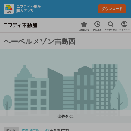
ニフティ不動産
ダウンロード
購入アプリ
カンタン検索
閲覧履歴
マイページ
お気に入り
ヘーベルメゾン吉島西
建物外観
所在地
広島県
広島市中区
吉島西2丁目