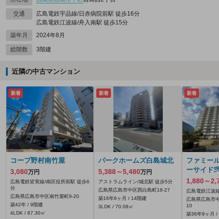
交通
広島電鉄宇品線/日赤病院前駅 徒歩16分
広島電鉄江波線/舟入南駅 徒歩15分
築年月
2024年8月
総階数
3階建
近隣の中古マンション
新着
新着
新着
コープ野村南竹屋
パークホームズ白島城北
ファミー
ーサイド
3,080
5,388～5,480
万円
万円
1,880～2,
広島電鉄皆実線/南区役所前駅 徒歩6
アストラムライン/城北駅 徒歩5分
分
広島県広島市中区西白島町18-27
広島電鉄江波線
広島県広島市中区南竹屋町9-20
築16年6ヶ月 / 14階建
広島県広島市中
築42年 / 9階建
10
3LDK / 70.08㎡
4LDK / 87.30㎡
築36年9ヶ月 /