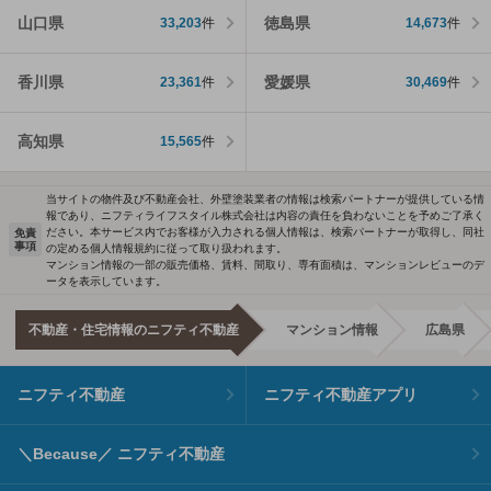
山口県
徳島県
33,203
件
14,673
件
香川県
愛媛県
23,361
件
30,469
件
高知県
15,565
件
当サイトの物件及び不動産会社、外壁塗装業者の情報は検索パートナーが提供している情
報であり、ニフティライフスタイル株式会社は内容の責任を負わないことを予めご了承く
ださい。本サービス内でお客様が入力される個人情報は、検索パートナーが取得し、同社
免責
事項
の定める個人情報規約に従って取り扱われます。
マンション情報の一部の販売価格、賃料、間取り、専有面積は、マンションレビューのデ
ータを表示しています。
不動産・住宅情報のニフティ不動産
マンション情報
広島県
ニフティ不動産
ニフティ不動産アプリ
＼Because／ ニフティ不動産