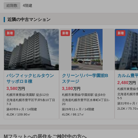
総階数
4階建
近隣の中古マンション
新着
新着
新着
パシフィックヒルタウン
クリーンリバー学園前B
カルム豊
サッポロＢ棟
ステージ
2,480
万円
3,580
3,180
万円
万円
札幌市東豊線/
北海道札幌市豊
札幌市東豊線/美園駅 徒歩12分
札幌市東豊線/学園前駅 徒歩8分
5-5
北海道札幌市豊平区平岸5条10丁目
北海道札幌市豊平区水車町4丁目1-
築31年6ヶ月 /
7-3
20
2LDK / 75.70
築40年9ヶ月 / 14階建
築26年11ヶ月 / 14階建
4LDK / 109.90㎡
4LDK / 98.17㎡
Mフラットへの居住をご検討中の方へ