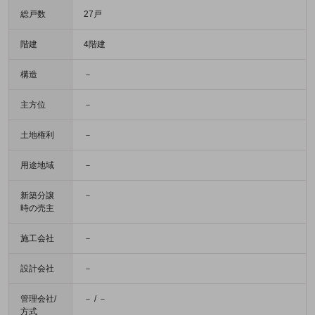
総戸数
27戸
階建
4階建
構造
－
主方位
－
土地権利
－
用途地域
－
新築分譲
－
時の売主
施工会社
－
設計会社
－
管理会社/
－ / －
方式