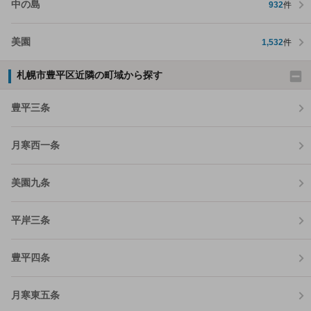
中の島
932
件
美園
1,532
件
札幌市豊平区近隣の町域から探す
豊平三条
月寒西一条
美園九条
平岸三条
豊平四条
月寒東五条