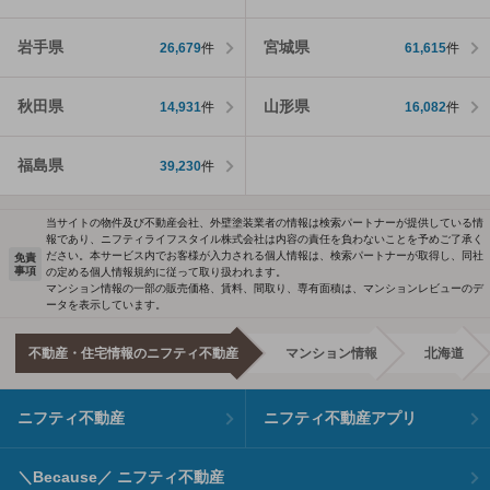
岩手県
宮城県
26,679
件
61,615
件
秋田県
山形県
14,931
件
16,082
件
福島県
39,230
件
当サイトの物件及び不動産会社、外壁塗装業者の情報は検索パートナーが提供している情
報であり、ニフティライフスタイル株式会社は内容の責任を負わないことを予めご了承く
ださい。本サービス内でお客様が入力される個人情報は、検索パートナーが取得し、同社
免責
事項
の定める個人情報規約に従って取り扱われます。
マンション情報の一部の販売価格、賃料、間取り、専有面積は、マンションレビューのデ
ータを表示しています。
不動産・住宅情報のニフティ不動産
マンション情報
北海道
ニフティ不動産
ニフティ不動産アプリ
＼Because／ ニフティ不動産