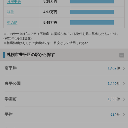
月寒中央
5.28万円
福住
4.93万円
中の島
5.49万円
※このデータは「ニフティ不動産」に掲載されている物件を元に算出したものです。
(2026年8月6日現在)
※相場情報はあくまで参考値です。目安として活用ください。
札幌市豊平区の駅から探す
南平岸
1,462
件
豊平公園
1,440
件
学園前
1,093
件
平岸
624
件