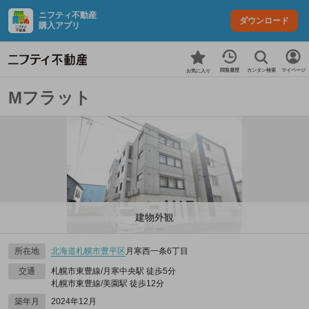
ニフティ不動産
ダウンロード
購入アプリ
カンタン検索
閲覧履歴
マイページ
お気に入り
Mフラット
建物外観
所在地
北海道
札幌市豊平区
月寒西一条6丁目
交通
札幌市東豊線/月寒中央駅 徒歩5分
札幌市東豊線/美園駅 徒歩12分
築年月
2024年12月