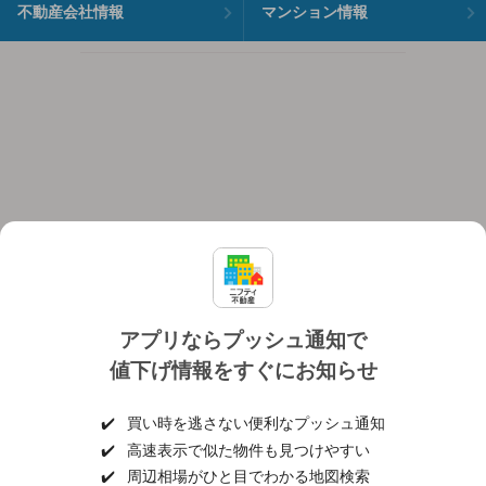
不動産会社情報
マンション情報
アプリならプッシュ通知で
値下げ情報をすぐにお知らせ
対応機種
個人情報保護ポリシー
利用規約
運営会社
✔️
買い時を逃さない便利なプッシュ通知
ヘルプ・お問い合わせ
採用情報
✔️
高速表示で似た物件も見つけやすい
✔️
周辺相場がひと目でわかる地図検索