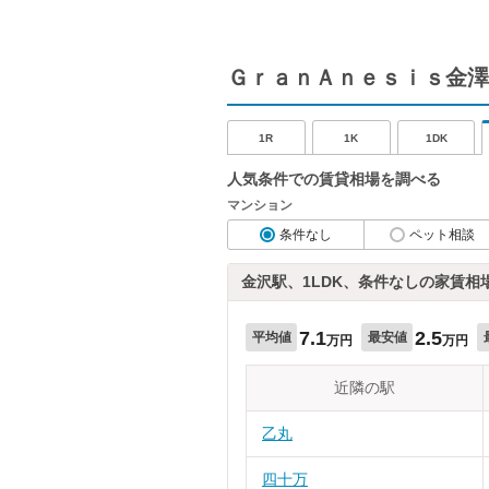
ＧｒａｎＡｎｅｓｉｓ金澤
1R
1K
1DK
人気条件での賃貸相場を調べる
マンション
条件なし
ペット相談
金沢駅、1LDK、条件なしの家賃相
7.1
2.5
平均値
最安値
万円
万円
近隣の駅
乙丸
四十万