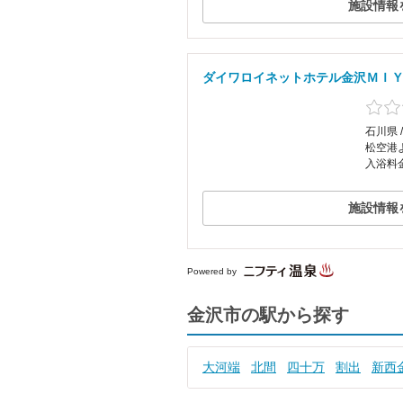
施設情報
ダイワロイネットホテル金沢ＭＩ
石川県 
松空港
入浴料
施設情報
Powered by
金沢市の駅から探す
大河端
北間
四十万
割出
新西