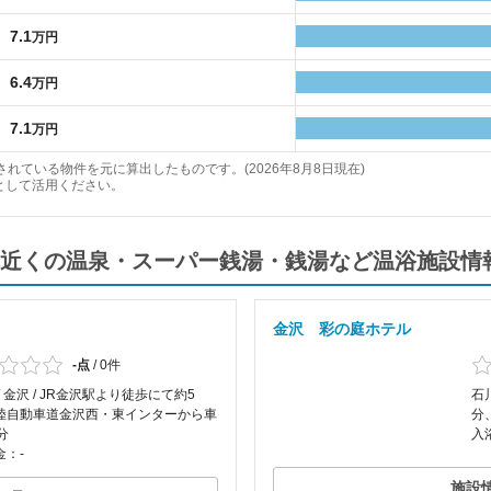
7.1
万円
6.4
万円
7.1
万円
れている物件を元に算出したものです。(2026年8月8日現在)
として活用ください。
近くの温泉・スーパー銭湯・銭湯など温浴施設情
金沢 彩の庭ホテル
-点
/
0件
/ 金沢 / JR金沢駅より徒歩にて約5
石
陸自動車道金沢西・東インターから車
分
分
入
金：-
施設