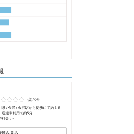
報
-点
/
0件
川県 / 金沢 / 金沢駅から徒歩にて約１５
、送迎車利用で約5分
浴料金：-
情報を見る