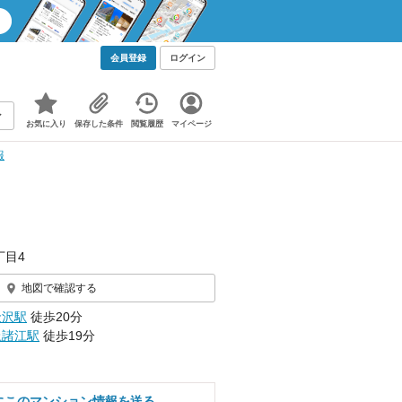
会員登録
ログイン
お気に入り
保存した条件
閲覧履歴
マイページ
報
丁目4
地図で確認する
金沢駅
徒歩20分
上諸江駅
徒歩19分
にこのマンション情報を送る