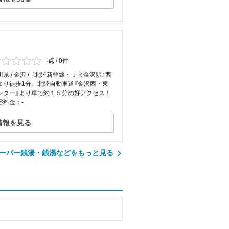
-点
/
0件
川県 / 金沢 / 『北陸新幹線・ＪＲ金沢駅』西
より徒歩1分。北陸自動車道『金沢西・東
ンター』より車で約１５分の好アクセス！
浴料金：-
情報を見る
ーパー銭湯・銭湯などをもっと見る