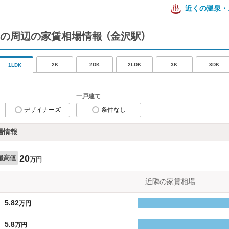
近くの温泉・
の周辺の家賃相場情報
（金沢駅）
2K
2DK
2LDK
3K
3DK
1LDK
一戸建て
デザイナーズ
条件なし
場情報
20
最高値
万円
近隣の家賃相場
5.82
万円
5.8
万円