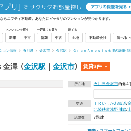
ならニフティ不動産。あなたにピッタリのマンションが見つかります。
マンションを買う
一戸建てを買う
建てる
新築
中古
新築
中古
土地
不動産会社
調べる
ション情報
石川県
金沢市
金沢駅
ＧｒａｎＡｎｅｓｉｓ金澤の詳細情
ｓ金澤
（
金沢駅
｜
金沢市
）
賃貸3件
石川県
金沢市
西念4
所在地
ＩＲいしかわ鉄道
/
交通
北陸鉄道浅野川線
/
7階建
総階数
携帯・スマートフォン