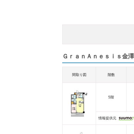
ＧｒａｎＡｎｅｓｉｓ金澤
間取り図
階数
5階
情報提供元