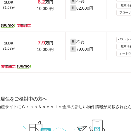
不要
8.2
敷
万円
1LDK
駐車場
31.63㎡
82,000円
10,000円
礼
フローリ
バス・ト
不要
7.9
敷
万円
1LDK
駐車場
31.63㎡
79,000円
10,000円
礼
オートロ
の居住をご検討中の方へ
動産サイトにＧｒａｎＡｎｅｓｉｓ金澤の新しい物件情報が掲載された