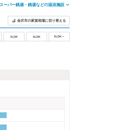
スーパー銭湯・銭湯などの温浴施設
金沢市の家賃相場に切り替える
5LDK～
3LDK
4LDK