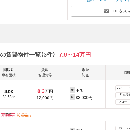
URLをス
の賃貸物件一覧（3件）
7.9～14万円
間取り
賃料
敷金
特
専有面積
管理費等
礼金
バス・ト
不要
8.3
敷
万円
1LDK
駐車場
31.63㎡
83,000円
12,000円
礼
フローリ
バス・ト