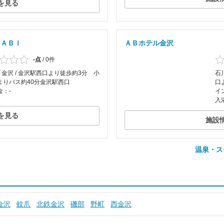
を見る
ＹＡＢＩ
ＡＢホテル金沢
-点
/
0件
/ 金沢 / 金沢駅西口より徒歩約3分 小
石
よりバス約40分金沢駅西口
口
金：-
イ
入
を見る
施設
温泉・ス
金沢
蚊爪
北鉄金沢
磯部
野町
西金沢