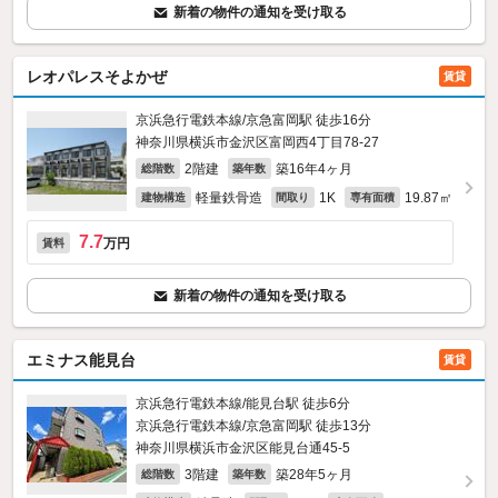
新着の物件の通知を受け取る
レオパレスそよかぜ
賃貸
京浜急行電鉄本線/京急富岡駅 徒歩16分
神奈川県横浜市金沢区富岡西4丁目78-27
2階建
築16年4ヶ月
総階数
築年数
軽量鉄骨造
1K
19.87㎡
建物構造
間取り
専有面積
7.7
万円
賃料
新着の物件の通知を受け取る
エミナス能見台
賃貸
京浜急行電鉄本線/能見台駅 徒歩6分
京浜急行電鉄本線/京急富岡駅 徒歩13分
神奈川県横浜市金沢区能見台通45-5
3階建
築28年5ヶ月
総階数
築年数