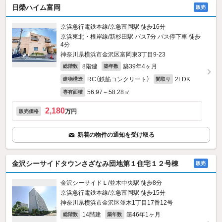
日榮ハイム富岡
販売
京浜急行電鉄本線/京急富岡駅 徒歩16分
京浜東北・根岸線/新杉田駅 バス7分 バス停下車 徒歩
4分
神奈川県横浜市金沢区富岡東3丁目9-23
8階建
築39年4ヶ月
総階数
築年数
RC（鉄筋コンクリート）
2LDK
建物構造
間取り
56.97～58.28㎡
専有面積
2,180
万円
販売価格
新着の物件の通知を受け取る
金沢シーサイドタウンさざなみ団地第１住宅１２号棟
販売
金沢シーサイドＬ/並木中央駅 徒歩8分
京浜急行電鉄本線/京急富岡駅 徒歩15分
神奈川県横浜市金沢区並木1丁目17番12号
14階建
築46年1ヶ月
総階数
築年数