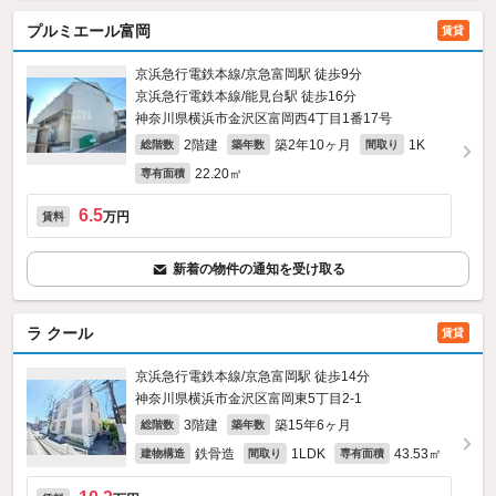
プルミエール富岡
賃貸
京浜急行電鉄本線/京急富岡駅 徒歩9分
京浜急行電鉄本線/能見台駅 徒歩16分
神奈川県横浜市金沢区富岡西4丁目1番17号
2階建
築2年10ヶ月
1K
総階数
築年数
間取り
22.20㎡
専有面積
6.5
万円
賃料
新着の物件の通知を受け取る
ラ クール
賃貸
京浜急行電鉄本線/京急富岡駅 徒歩14分
神奈川県横浜市金沢区富岡東5丁目2-1
3階建
築15年6ヶ月
総階数
築年数
鉄骨造
1LDK
43.53㎡
建物構造
間取り
専有面積