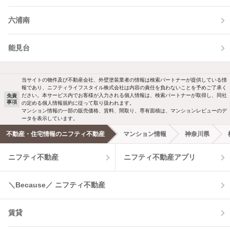
六浦南
能見台
当サイトの物件及び不動産会社、外壁塗装業者の情報は検索パートナーが提供している情
報であり、ニフティライフスタイル株式会社は内容の責任を負わないことを予めご了承く
ださい。本サービス内でお客様が入力される個人情報は、検索パートナーが取得し、同社
免責
事項
の定める個人情報規約に従って取り扱われます。
マンション情報の一部の販売価格、賃料、間取り、専有面積は、マンションレビューのデ
ータを表示しています。
不動産・住宅情報のニフティ不動産
マンション情報
神奈川県
ニフティ不動産
ニフティ不動産アプリ
＼Because／ ニフティ不動産
賃貸