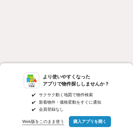
より使いやすくなった
対応機種
個人情報保護ポリシー
利用規約
運営会社
アプリで物件探ししませんか？
ヘルプ・お問い合わせ
採用情報
✔️
サクサク動く地図で物件検索
✔️
新着物件・価格変動をすぐに通知
✔️
会員登録なし
Web版をこのまま使う
購入アプリを開く
路線・駅を変更
詳細条件を変更
©NIFTY Lifestyle Co., Ltd.