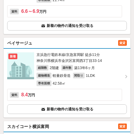
21.74㎡
6.6～6.9
万円
賃料
新着の物件の通知を受け取る
ペイサージュ
賃貸
京浜急行電鉄本線/京急富岡駅 徒歩11分
新着
神奈川県横浜市金沢区富岡西3丁目33-14
2階建
築13年6ヶ月
総階数
築年数
軽量鉄骨造
1LDK
建物構造
間取り
42.58㎡
専有面積
8.4
万円
賃料
新着の物件の通知を受け取る
スカイコート横浜富岡
賃貸