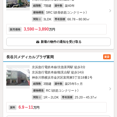
7階建
築40年
総階数
築年数
SRC（鉄骨鉄筋コンクリート）
建物構造
3LDK
66.78～80.90㎡
間取り
専有面積
3,590～3,890
万円
販売価格
新着の物件の通知を受け取る
長谷川メディカルプラザ富岡
賃貸
京浜急行電鉄本線/京急富岡駅 徒歩3分
京浜急行電鉄本線/能見台駅 徒歩14分
神奈川県横浜市金沢区富岡東5丁目18番1号
3階建
築25年5ヶ月
総階数
築年数
RC（鉄筋コンクリート）
建物構造
1R～2LDK
25.20～45.37㎡
間取り
専有面積
6.9～11
万円
賃料