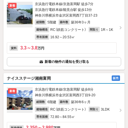
京浜急行電鉄本線/京急富岡駅 徒歩7分
新着
京浜急行電鉄本線/能見台駅 徒歩13分
神奈川県横浜市金沢区富岡西7丁目37-23
5階建
築36年3ヶ月
総階数
築年数
RC（鉄筋コンクリート）
1R～1K
建物構造
間取り
16.92～20.53㎡
専有面積
3.3～3.8
万円
賃料
新着の物件の通知を受け取る
ナイスステージ湘南富岡
販売
京浜急行電鉄本線/京急富岡駅 徒歩8分
新着
神奈川県横浜市金沢区富岡西3丁目9-20
6階建
築36年6ヶ月
総階数
築年数
RC（鉄筋コンクリート）
3LDK
建物構造
間取り
72.80～84.55㎡
専有面積
2,350～2,980
販売価格