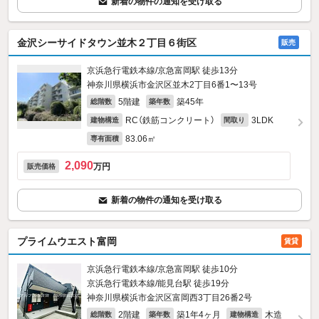
新着の物件の通知を受け取る
金沢シーサイドタウン並木２丁目６街区
販売
京浜急行電鉄本線/京急富岡駅 徒歩13分
神奈川県横浜市金沢区並木2丁目6番1〜13号
5階建
築45年
総階数
築年数
RC（鉄筋コンクリート）
3LDK
建物構造
間取り
83.06㎡
専有面積
2,090
万円
販売価格
新着の物件の通知を受け取る
プライムウエスト富岡
賃貸
京浜急行電鉄本線/京急富岡駅 徒歩10分
京浜急行電鉄本線/能見台駅 徒歩19分
神奈川県横浜市金沢区富岡西3丁目26番2号
2階建
築1年4ヶ月
木造
総階数
築年数
建物構造