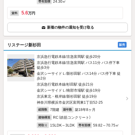
24.30㎡
専有面積
5.6
万円
賃料
新着の物件の通知を受け取る
リステージ新杉田
販売
京浜急行電鉄本線/京急富岡駅 徒歩20分
京浜急行電鉄本線/京急富岡駅 バス11分 バス停下車
徒歩3分
金沢シーサイドＬ/新杉田駅 バス14分 バス停下車 徒
歩2分
京浜急行電鉄本線/杉田駅 徒歩21分
金沢シーサイドＬ/南部市場駅 徒歩19分
京浜東北・根岸線/新杉田駅 徒歩19分
神奈川県横浜市金沢区富岡東1丁目52-25
7階建
築18年8ヶ月
総階数
築年数
RC（鉄筋コンクリート）
建物構造
1SLDK～3LDK
59.82～70.75㎡
間取り
専有面積