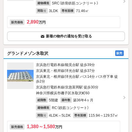
SRC（鉄骨鉄筋コンクリート）
建物構造
3LDK
71.46㎡
間取り
専有面積
2,890
万円
販売価格
新着の物件の通知を受け取る
グランドメゾン氷取沢
販売
京浜急行電鉄本線/能見台駅 徒歩39分
京浜東北・根岸線/洋光台駅 徒歩37分
京浜東北・根岸線/洋光台駅 バス14分 バス停下車 徒
歩2分
京浜急行電鉄本線/京急富岡駅 徒歩30分
神奈川県横浜市磯子区氷取沢町60
5階建
築36年4ヶ月
総階数
築年数
RC（鉄筋コンクリート）
建物構造
4LDK～5LDK
115.94～129.57㎡
間取り
専有面積
1,380～1,580
万円
販売価格