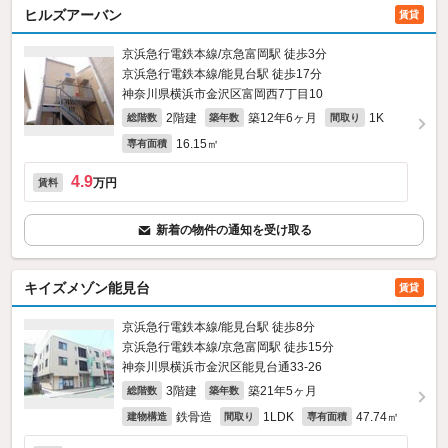
ヒルズアーバン
賃貸
京浜急行電鉄本線/京急富岡駅 徒歩3分
京浜急行電鉄本線/能見台駅 徒歩17分
神奈川県横浜市金沢区富岡西7丁目10
2階建
築12年6ヶ月
1K
総階数
築年数
間取り
16.15㎡
専有面積
4.9
万円
賃料
新着の物件の通知を受け取る
キイズメゾン能見台
賃貸
京浜急行電鉄本線/能見台駅 徒歩8分
京浜急行電鉄本線/京急富岡駅 徒歩15分
神奈川県横浜市金沢区能見台通33-26
3階建
築21年5ヶ月
総階数
築年数
鉄骨造
1LDK
47.74㎡
建物構造
間取り
専有面積