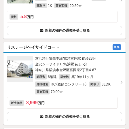
1K
20.50㎡
間取り
専有面積
5.8
万円
賃料
新着の物件の通知を受け取る
リステージベイサイドコート
販売
京浜急行電鉄本線/京急富岡駅 徒歩23分
金沢シーサイドＬ/鳥浜駅 徒歩5分
神奈川県横浜市金沢区富岡東2丁目4-67
6階建
築19年11ヶ月
総階数
築年数
RC（鉄筋コンクリート）
3LDK
建物構造
間取り
70.00㎡
専有面積
3,999
万円
販売価格
新着の物件の通知を受け取る