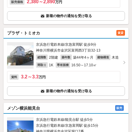
2,380～2,890
万円
販売価格
新着の物件の通知を受け取る
プラザ・トミオカ
賃貸
京浜急行電鉄本線/京急富岡駅 徒歩9分
神奈川県横浜市金沢区富岡西3丁目32-13
2階建
築44年4ヶ月
木造
総階数
築年数
建物構造
1K
16.50～17.10㎡
間取り
専有面積
3.2～3.3
万円
賃料
新着の物件の通知を受け取る
メゾン横浜能見台
販売
京浜急行電鉄本線/能見台駅 徒歩5分
京浜急行電鉄本線/京急富岡駅 徒歩15分
神奈川県横浜市金沢区堀口7番