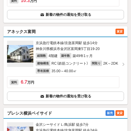
10.3
万円
賃料
新着の物件の通知を受け取る
アネックス富岡
賃貸
京浜急行電鉄本線/京急富岡駅 徒歩14分
神奈川県横浜市金沢区富岡東5丁目19-20
4階建
築49年1ヶ月
総階数
築年数
RC（鉄筋コンクリート）
2K～2DK
建物構造
間取り
35.00～40.00㎡
専有面積
6.7
万円
賃料
新着の物件の通知を受け取る
プレシス横浜ベイサイド
販売
賃貸
金沢シーサイドＬ/鳥浜駅 徒歩7分
京浜急行電鉄本線/京急富岡駅 徒歩24分