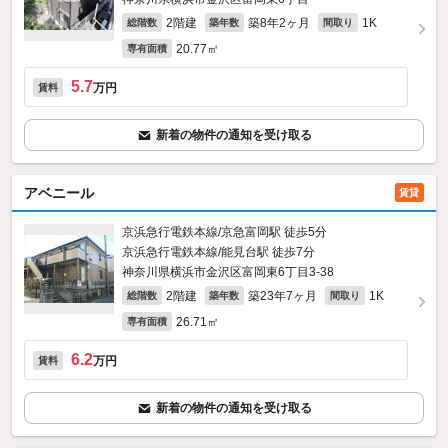
2階建
築8年2ヶ月
1K
総階数
築年数
間取り
20.77㎡
専有面積
5.7
万円
賃料
新着の物件の通知を受け取る
アベニール
賃貸
京浜急行電鉄本線/京急富岡駅 徒歩5分
京浜急行電鉄本線/能見台駅 徒歩7分
神奈川県横浜市金沢区富岡東6丁目3-38
2階建
築23年7ヶ月
1K
総階数
築年数
間取り
26.71㎡
専有面積
6.2
万円
賃料
新着の物件の通知を受け取る