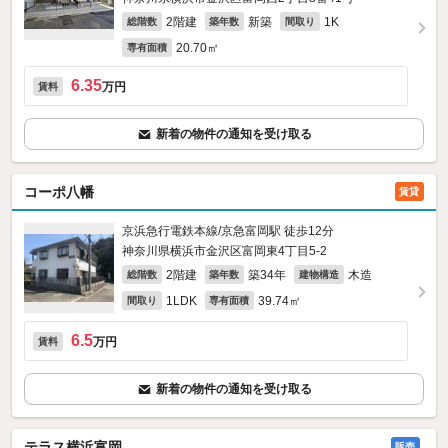
2階建
新築
1K
総階数
築年数
間取り
20.70㎡
専有面積
6.35
万円
賃料
新着の物件の通知を受け取る
コーポ八幡
賃貸
京浜急行電鉄本線/京急富岡駅 徒歩12分
神奈川県横浜市金沢区富岡東4丁目5-2
2階建
築34年
木造
総階数
築年数
建物構造
1LDK
39.74㎡
間取り
専有面積
6.5
万円
賃料
新着の物件の通知を受け取る
テラス横浜富岡
販売