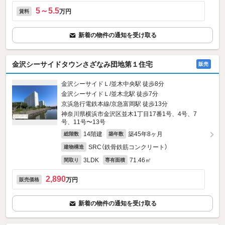
5～5.5
万円
賃料
新着の物件の通知を受け取る
金沢シーサイドタウンさざなみ団地第１住宅
販売
金沢シーサイドＬ/並木中央駅 徒歩8分
金沢シーサイドＬ/並木北駅 徒歩7分
京浜急行電鉄本線/京急富岡駅 徒歩13分
神奈川県横浜市金沢区並木1丁目17番1号、4号、7
号、11号〜13号
14階建
築45年8ヶ月
総階数
築年数
SRC（鉄骨鉄筋コンクリート）
建物構造
3LDK
71.46㎡
間取り
専有面積
2,890
万円
販売価格
新着の物件の通知を受け取る