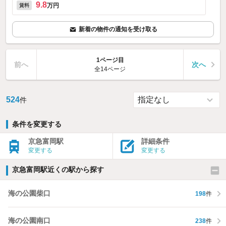
9.8
万円
賃料
新着の物件の通知を受け取る
1ページ目
前へ
次へ
全14ページ
524
件
条件を変更する
京急富岡駅
詳細条件
変更する
変更する
京急富岡駅近くの駅から探す
海の公園柴口
198
件
海の公園南口
238
件