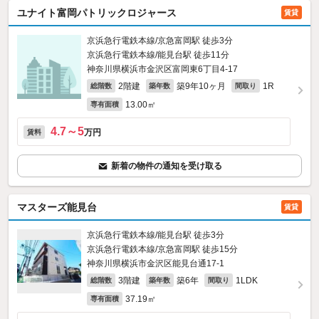
ユナイト富岡パトリックロジャース
賃貸
京浜急行電鉄本線/京急富岡駅 徒歩3分
京浜急行電鉄本線/能見台駅 徒歩11分
神奈川県横浜市金沢区富岡東6丁目4-17
2階建
築9年10ヶ月
1R
総階数
築年数
間取り
13.00㎡
専有面積
4.7～5
万円
賃料
新着の物件の通知を受け取る
マスターズ能見台
賃貸
京浜急行電鉄本線/能見台駅 徒歩3分
京浜急行電鉄本線/京急富岡駅 徒歩15分
神奈川県横浜市金沢区能見台通17-1
3階建
築6年
1LDK
総階数
築年数
間取り
37.19㎡
専有面積