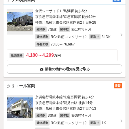
金沢シーサイドＬ/鳥浜駅 徒歩6分
京浜急行電鉄本線/京急富岡駅 徒歩19分
神奈川県横浜市金沢区富岡東2丁目6-28
7階建
築13年8ヶ月
総階数
築年数
RC（鉄筋コンクリート）
3LDK
建物構造
間取り
73.80～76.68㎡
専有面積
4,180～4,299
万円
販売価格
新着の物件の通知を受け取る
クリエール富岡
賃貸
京浜急行電鉄本線/京急富岡駅 徒歩4分
京浜急行電鉄本線/能見台駅 徒歩14分
神奈川県横浜市金沢区富岡西2丁目7-13
3階建
築38年4ヶ月
総階数
築年数
RC（鉄筋コンクリート）
1K
建物構造
間取り