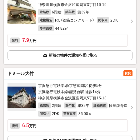
神奈川県横浜市金沢区富岡東3丁目16-19
6階建
築39年
総階数
築年数
RC（鉄筋コンクリート）
2DK
建物構造
間取り
44.82㎡
専有面積
7.9
万円
賃料
新着の物件の通知を受け取る
ドミール大竹
賃貸
京浜急行電鉄本線/京急富岡駅 徒歩5分
京浜急行電鉄本線/能見台駅 徒歩14分
神奈川県横浜市金沢区富岡東5丁目15-13
2階建
築32年
軽量鉄骨造
総階数
築年数
建物構造
2DK
36.00㎡
間取り
専有面積
6.5
万円
賃料