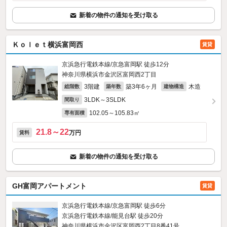
新着の物件の通知を受け取る
Ｋｏｌｅｔ横浜富岡西
賃貸
京浜急行電鉄本線/京急富岡駅 徒歩12分
神奈川県横浜市金沢区富岡西2丁目
3階建
築3年6ヶ月
木造
総階数
築年数
建物構造
3LDK～3SLDK
間取り
102.05～105.83㎡
専有面積
21.8～22
万円
賃料
新着の物件の通知を受け取る
GH富岡アパートメント
賃貸
京浜急行電鉄本線/京急富岡駅 徒歩6分
京浜急行電鉄本線/能見台駅 徒歩20分
神奈川県横浜市金沢区富岡西2丁目8番41号