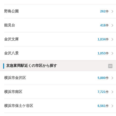
野島公園
262
件
能見台
418
件
金沢文庫
1,034
件
金沢八景
1,053
件
京急富岡駅近くの市区から探す
横浜市金沢区
5,880
件
横浜市南区
7,721
件
横浜市保土ケ谷区
6,561
件