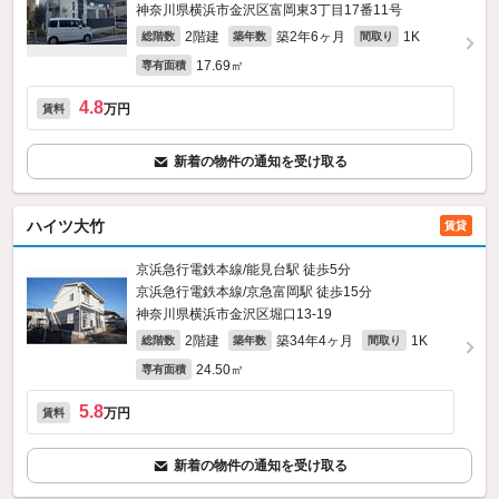
神奈川県横浜市金沢区富岡東3丁目17番11号
2階建
築2年6ヶ月
1K
総階数
築年数
間取り
17.69㎡
専有面積
4.8
万円
賃料
新着の物件の通知を受け取る
ハイツ大竹
賃貸
京浜急行電鉄本線/能見台駅 徒歩5分
京浜急行電鉄本線/京急富岡駅 徒歩15分
神奈川県横浜市金沢区堀口13-19
2階建
築34年4ヶ月
1K
総階数
築年数
間取り
24.50㎡
専有面積
5.8
万円
賃料
新着の物件の通知を受け取る