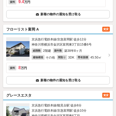
9.4
万円
賃料
新着の物件の通知を受け取る
フローリスト富岡 A
賃貸
京浜急行電鉄本線/京急富岡駅 徒歩12分
神奈川県横浜市金沢区富岡東3丁目15番6号
2階建
築38年8ヶ月
総階数
築年数
その他
3DK
45.50㎡
建物構造
間取り
専有面積
8
万円
賃料
新着の物件の通知を受け取る
グレースエスタ
賃貸
京浜急行電鉄本線/能見台駅 徒歩8分
京浜急行電鉄本線/京急富岡駅 徒歩10分
神奈川県横浜市金沢区富岡東6丁目