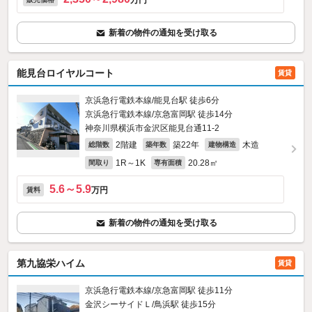
万円
新着の物件の通知を受け取る
能見台ロイヤルコート
賃貸
京浜急行電鉄本線/能見台駅 徒歩6分
京浜急行電鉄本線/京急富岡駅 徒歩14分
神奈川県横浜市金沢区能見台通11-2
2階建
築22年
木造
総階数
築年数
建物構造
1R～1K
20.28㎡
間取り
専有面積
5.6～5.9
万円
賃料
新着の物件の通知を受け取る
第九協栄ハイム
賃貸
京浜急行電鉄本線/京急富岡駅 徒歩11分
金沢シーサイドＬ/鳥浜駅 徒歩15分