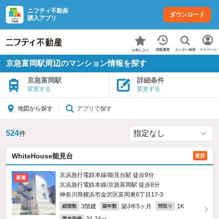
ニフティ不動産
ダウンロード
購入アプリ
カンタン検索
閲覧履歴
マイページ
お気に入り
京急富岡駅周辺のマンション情報を探す
京急富岡駅
詳細条件
変更する
変更する
アプリで探す
地図から探す
524
件
WhiteHouse能見台
賃貸
京浜急行電鉄本線/能見台駅 徒歩9分
新着
京浜急行電鉄本線/京急富岡駅 徒歩8分
神奈川県横浜市金沢区富岡東6丁目17-3
3階建
築3年5ヶ月
1K
総階数
築年数
間取り
専有面積