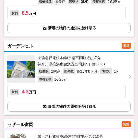
鉄骨造
2DK
48.60㎡
建物構造
間取り
専有面積
8.5
万円
賃料
新着の物件の通知を受け取る
ガーデンヒル
賃貸
京浜急行電鉄本線/京急富岡駅 徒歩7分
神奈川県横浜市金沢区富岡東5丁目12-13
2階建
築31年8ヶ月
1R
総階数
築年数
間取り
20.25㎡
専有面積
4.3
万円
賃料
新着の物件の通知を受け取る
セザール富岡
賃貸
京浜急行電鉄本線/京急富岡駅 徒歩10分