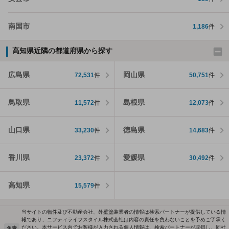
南国市
1,186
件
高知県近隣の都道府県から探す
広島県
岡山県
72,531
件
50,751
件
鳥取県
島根県
11,572
件
12,073
件
山口県
徳島県
33,230
件
14,683
件
香川県
愛媛県
23,372
件
30,492
件
高知県
15,579
件
当サイトの物件及び不動産会社、外壁塗装業者の情報は検索パートナーが提供している情
報であり、ニフティライフスタイル株式会社は内容の責任を負わないことを予めご了承く
ださい。本サービス内でお客様が入力される個人情報は、検索パートナーが取得し、同社
免責