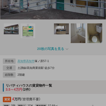
20枚の写真を見る
所在地
高知県
高知市
塚ノ原57‐1
交通
土讃線/高知商業前駅 徒歩7分
総階数
2階建
リバティハウスの賃貸物件一覧
3.5～4万円
（2件）
4
万円
（管理費不要）
賃貸
2階
2DK
37.68㎡