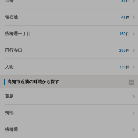
蛍橋
36
件
領石通
41
件
桟橋通一丁目
150
件
円行寺口
265
件
入明
339
件
高知市近隣の町域から探す
葛島
鴨部
桟橋通