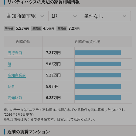
リバティハウスの周辺の家賃相場情報
5.23
4.5
7.2
平均値
最安値
最高値
万円
万円
万円
近隣の駅
近隣の家賃相場
円行寺口
7.21万円
旭
5.83万円
高知商業前
5.23万円
朝倉
5.6万円
高知駅前
6.22万円
※このデータは「ニフティ不動産」に掲載されている物件を元に算出したものです。
(2026年8月8日現在)
※相場情報はあくまで参考値です。目安として活用ください。
近隣の賃貸マンション