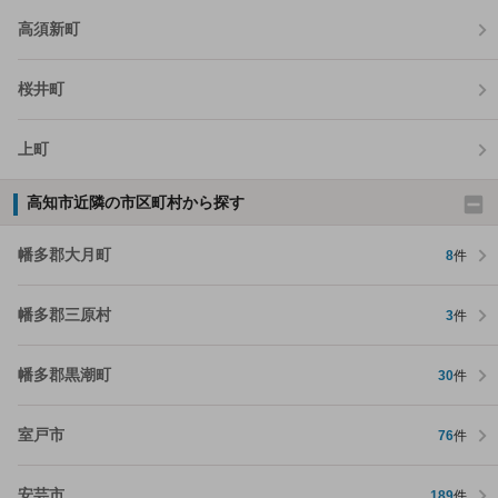
高須新町
桜井町
上町
高知市近隣の市区町村から探す
幡多郡大月町
8
件
幡多郡三原村
3
件
幡多郡黒潮町
30
件
室戸市
76
件
安芸市
189
件