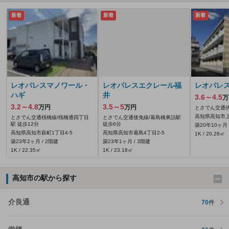
新着
新着
新着
レオパレスマノワール・
レオパレスエクレール福
レオパレス
ハギ
井
3.6～4.5
万
3.2～4.8
3.5～5
万円
万円
とさでん交通伊
高知県高知市上
とさでん交通桟橋線/桟橋通四丁目
とさでん交通後免線/葛島橋東詰駅
駅 徒歩12分
徒歩6分
築20年10ヶ月 
高知県高知市萩町1丁目4-5
高知県高知市葛島4丁目2-5
1K / 20.28㎡
築23年2ヶ月 / 2階建
築23年1ヶ月 / 3階建
1K / 22.35㎡
1K / 23.18㎡
高知市の駅から探す
介良通
70
件