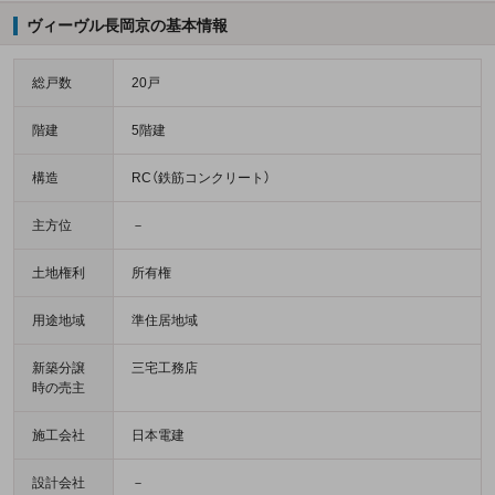
ヴィーヴル長岡京の基本情報
総戸数
20戸
階建
5階建
構造
RC（鉄筋コンクリート）
主方位
－
土地権利
所有権
用途地域
準住居地域
新築分譲
三宅工務店
時の売主
施工会社
日本電建
設計会社
－