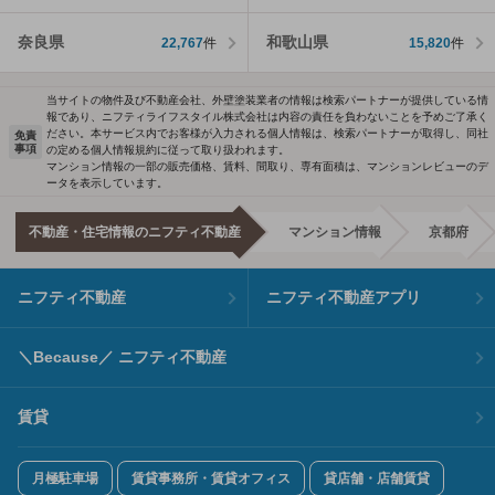
奈良県
和歌山県
22,767
件
15,820
件
当サイトの物件及び不動産会社、外壁塗装業者の情報は検索パートナーが提供している情
報であり、ニフティライフスタイル株式会社は内容の責任を負わないことを予めご了承く
ださい。本サービス内でお客様が入力される個人情報は、検索パートナーが取得し、同社
免責
事項
の定める個人情報規約に従って取り扱われます。
マンション情報の一部の販売価格、賃料、間取り、専有面積は、マンションレビューのデ
ータを表示しています。
不動産・住宅情報のニフティ不動産
マンション情報
京都府
ニフティ不動産
ニフティ不動産アプリ
＼Because／ ニフティ不動産
賃貸
月極駐車場
賃貸事務所・賃貸オフィス
貸店舗・店舗賃貸