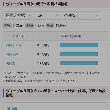
ヴィーヴル長岡京の周辺の家賃相場情報
8.32
4.9
15.9
平均値
最安値
最高値
万円
万円
万円
近隣の駅
近隣の家賃相場
西山天王山
8.05万円
長岡天神
8.32万円
長岡京
7.99万円
※このデータは「ニフティ不動産」に掲載されている物件を元に算出したものです。
(2026年8月9日現在)
※相場情報はあくまで参考値です。目安として活用ください。
ヴィーヴル長岡京近くの温泉・スーパー銭湯・銭湯など温浴施設
情報
勝山湯