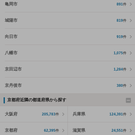
亀岡市
891
件
城陽市
819
件
向日市
919
件
八幡市
1,075
件
京田辺市
1,284
件
京丹後市
380
件
京都府近隣の都道府県から探す
大阪府
兵庫県
205,783
件
124,391
件
京都府
滋賀県
62,395
件
24,551
件