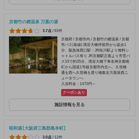
京都竹の郷温泉 万葉の湯
3.7点
/
93件
京都府 / 京都市内 / 京都竹の郷温泉 / 京都
市バス(各線) 境谷大橋停留所から徒歩1
分、阪急洛西口駅・JR桂川駅より無料シ
ャトルバス有り JR京都駅正面より市営バ
ス33で約35分、境谷大橋下車名神京都南
ICから国道1号線京都市内北へ、久世橋
通を西へ久世橋を渡り物集女方面洛西ニ
ュータウンへ
入浴料金：1470円～
クーポンあり
施設情報を見る
昭和湯【大阪府三島郡島本町】
3.0点
/
12件