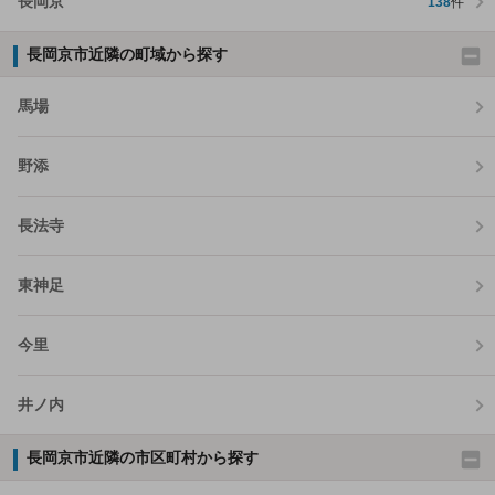
長岡京
138
件
長岡京市近隣の町域から探す
馬場
野添
長法寺
東神足
今里
井ノ内
長岡京市近隣の市区町村から探す