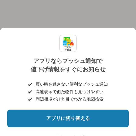
アプリならプッシュ通知で
値下げ情報をすぐにお知らせ
対応機種
個人情報保護ポリシー
利用規約
運営会社
✔️
買い時を逃さない便利なプッシュ通知
ヘルプ・お問い合わせ
採用情報
✔️
高速表示で似た物件も見つけやすい
✔️
周辺相場がひと目でわかる地図検索
アプリに切り替える
©NIFTY Lifestyle Co., Ltd.