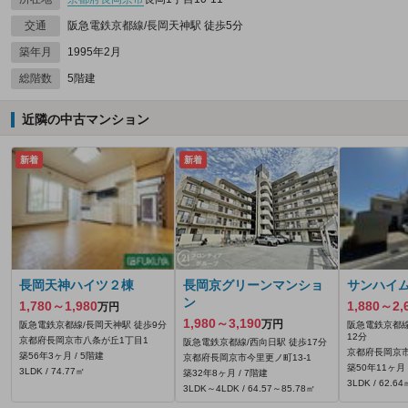
交通
阪急電鉄京都線/長岡天神駅 徒歩5分
築年月
1995年2月
総階数
5階建
近隣の中古マンション
新着
新着
長岡天神ハイツ２棟
長岡京グリーンマンショ
サンハイ
ン
1,780～1,980
1,880～2,
万円
1,980～3,190
万円
阪急電鉄京都線/長岡天神駅 徒歩9分
阪急電鉄京都線
12分
京都府長岡京市八条が丘1丁目1
阪急電鉄京都線/西向日駅 徒歩17分
京都府長岡京市
築56年3ヶ月 / 5階建
京都府長岡京市今里更ノ町13‐1
築50年11ヶ月 
3LDK / 74.77㎡
築32年8ヶ月 / 7階建
3LDK / 62.64
3LDK～4LDK / 64.57～85.78㎡