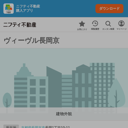
ニフティ不動産
ダウンロード
購入アプリ
カンタン検索
閲覧履歴
マイページ
お気に入り
ヴィーヴル長岡京
建物外観
所在地
京都府
長岡京市
長岡1丁目10-11