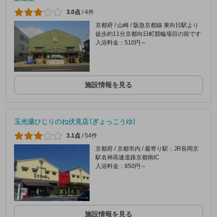
3.0点
/
4件
京都府 / 山崎 / 阪急京都線 東向日駅より
徒歩約11分京都向日町競輪場目の前です
入浴料金：510円～
施設情報を見る
玉光湯ひじりのね伏見店（ぎょっこうゆ）
3.1点
/
54件
京都府 / 京都市内 / 最寄り駅：JR長岡京
駅名神高速道路京都南IC
入浴料金：850円～
施設情報を見る