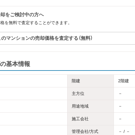
売却をご検討中の方へ
価格を無料で査定することができます。
このマンションの売却価格を査定する（無料）
の基本情報
階建
2階建
主方位
－
用途地域
－
施工会社
－
管理会社/方式
－ / －