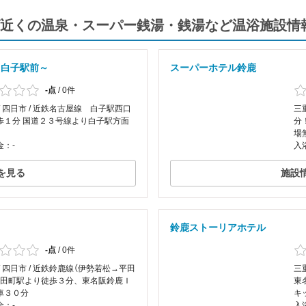
近くの温泉・スーパー銭湯・銭湯など温浴施設情
・白子駅前～
スーパーホテル鈴鹿
-点
/
0件
/ 四日市 / 近鉄名古屋線 白子駅西口
三重
歩１分 国道２３号線より白子駅方面
分
場
金：-
入
を見る
施設
鈴鹿ストーリアホテル
-点
/
0件
/ 四日市 / 近鉄鈴鹿線（伊勢若松→平田
三
平田町駅より徒歩３分、東名阪鈴鹿Ｉ
東
車３０分
キ
金：-
入