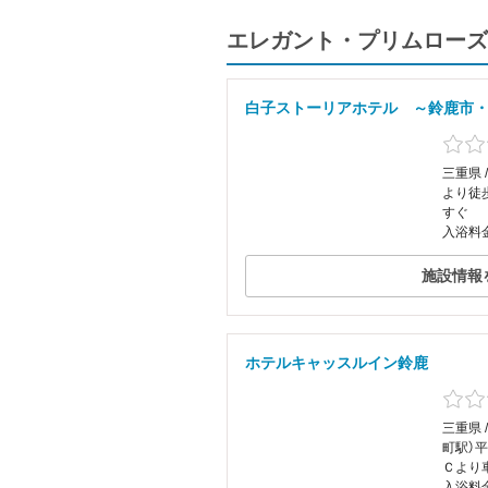
エレガント・プリムローズ
白子ストーリアホテル ～鈴鹿市
三重県 
より徒
すぐ
入浴料
施設情報
ホテルキャッスルイン鈴鹿
三重県 
町駅）
Ｃより
入浴料