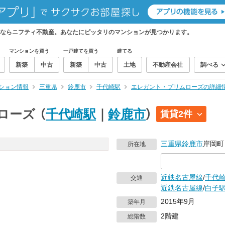
ならニフティ不動産。あなたにピッタリのマンションが見つかります。
マンションを買う
一戸建てを買う
建てる
新築
中古
新築
中古
土地
不動産会社
調べる
ション情報
三重県
鈴鹿市
千代崎駅
エレガント・プリムローズの詳細
ローズ
（
千代崎駅
｜
鈴鹿市
）
賃貸2件
三重県
鈴鹿市
岸岡町
所在地
近鉄名古屋線
/
千代
交通
近鉄名古屋線
/
白子
2015年9月
築年月
2階建
総階数