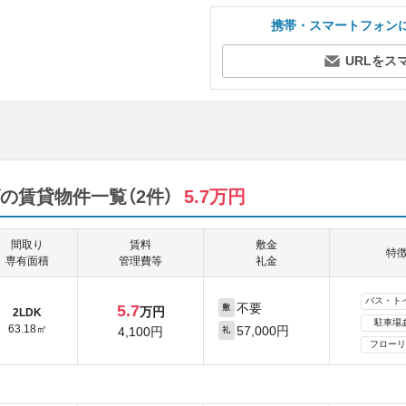
携帯・スマートフォン
URLをス
の賃貸物件一覧（2件）
5.7万円
間取り
賃料
敷金
特
専有面積
管理費等
礼金
バス・ト
不要
5.7
敷
万円
2LDK
駐車場
63.18㎡
57,000円
4,100円
礼
フローリ