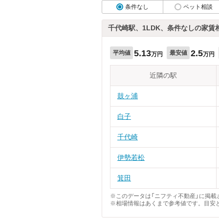
条件なし
ペット相談
千代崎駅、1LDK、条件なしの家賃
5.13
2.5
平均値
最安値
万円
万円
近隣の駅
鼓ヶ浦
白子
千代崎
伊勢若松
箕田
※このデータは「ニフティ不動産」に掲載さ
※相場情報はあくまで参考値です。目安