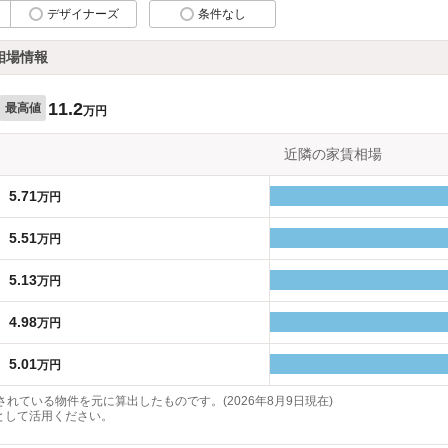
デザイナーズ
条件なし
相場情報
11.2
最高値
万円
近隣の家賃相場
5.71
万円
5.51
万円
5.13
万円
4.98
万円
5.01
万円
れている物件を元に算出したものです。(2026年8月9日現在)
として活用ください。