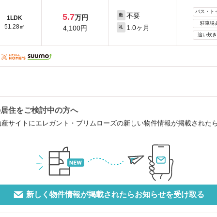
バス・ト
不要
5.7
敷
万円
1LDK
駐車場
51.28㎡
1.0ヶ月
4,100円
礼
追い炊き
の居住をご検討中の方へ
動産サイトにエレガント・プリムローズの新しい物件情報が掲載された
新しく物件情報が掲載されたらお知らせを受け取る