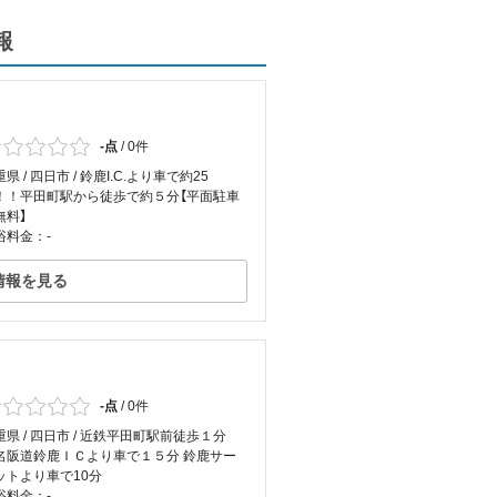
報
-点
/
0件
県 / 四日市 / 鈴鹿I.C.より車で約25
！！平田町駅から徒歩で約５分【平面駐車
無料】
浴料金：-
情報を見る
-点
/
0件
重県 / 四日市 / 近鉄平田町駅前徒歩１分
名阪道鈴鹿ＩＣより車で１５分 鈴鹿サー
ットより車で10分
浴料金：-