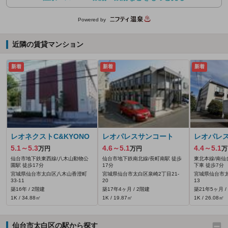
Powered by
近隣の賃貸マンション
新着
新着
新着
レオネクストC&KYONO
レオパレスサンコート
レオパレ
5.1～5.3
4.6～5.1
4.4～5.1
万円
万円
万
仙台市地下鉄東西線/八木山動物公
仙台市地下鉄南北線/長町南駅 徒歩
東北本線/南仙
園駅 徒歩17分
17分
下車 徒歩7分
宮城県仙台市太白区八木山香澄町
宮城県仙台市太白区泉崎2丁目21-
宮城県仙台市太
33-11
20
13
築16年 / 2階建
築17年4ヶ月 / 2階建
築21年5ヶ月 /
1K / 34.88㎡
1K / 19.87㎡
1K / 26.08㎡
仙台市太白区の駅から探す