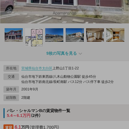
9枚の写真を見る
所在地
宮城県
仙台市太白区
上野山1丁目1-22
交通
仙台市地下鉄東西線/八木山動物公園駅 徒歩45分
仙台市地下鉄南北線/長町南駅 バス12分 バス停下車 徒歩2分
築年月
2001年9月
総階数
2階建
パレ・シャルマンBの賃貸物件一覧
5.4～6.1万円
（2件）
6.1
万円
（管理費1,700円）
賃貸