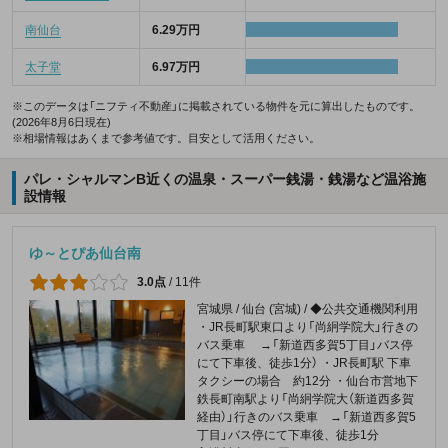
南仙台
6.29万円
太子堂
6.97万円
※このデータは「ニフティ不動産」に掲載されている物件を元に算出したものです。
(2026年8月6日現在)
※相場情報はあくまで参考値です。目安として活用ください。
パレ・シャルマンB近くの温泉・スーパー銭湯・銭湯など温浴施
設情報
ゆ～とぴあ仙台南
3.0点
/
11件
宮城県 / 仙台 (宮城) / ◆公共交通機関利用
・JR長町駅東口より「尚絅学院大」行きの
バス乗車 →「新道西多賀5丁目」バス停
にて下車後、徒歩1分） ・JR長町駅 下車
タクシーの場合 約12分 ・仙台市営地下
鉄長町南駅より「尚絅学院大（新道西多賀
経由）」行きのバス乗車 →「新道西多賀5
丁目」バス停にて下車後、徒歩1分