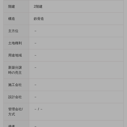
階建
2階建
構造
鉄骨造
主方位
－
土地権利
－
用途地域
－
新築分譲
－
時の売主
施工会社
－
設計会社
－
管理会社/
－ / －
方式
備考
－