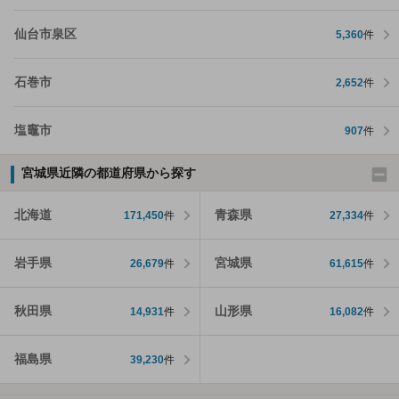
仙台市泉区
5,360
件
石巻市
2,652
件
塩竈市
907
件
宮城県近隣の都道府県から探す
北海道
青森県
171,450
件
27,334
件
岩手県
宮城県
26,679
件
61,615
件
秋田県
山形県
14,931
件
16,082
件
福島県
39,230
件