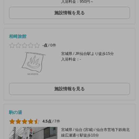
入浴料金：950円～
施設情報を見る
相崎旅館
-点
/
0件
宮城県 / JR仙台駅より徒歩15分
入浴料金：-
施設情報を見る
駒の湯
4.5点
/
7件
宮城県 / 仙台 (宮城) / 仙台市営地下鉄南北
線広瀬通り駅徒歩10分