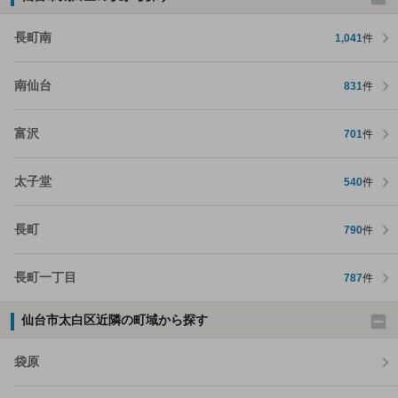
長町南
1,041
件
南仙台
831
件
富沢
701
件
太子堂
540
件
長町
790
件
長町一丁目
787
件
仙台市太白区近隣の町域から探す
袋原