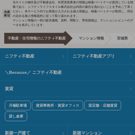
当サイトの物件及び不動産会社、外壁塗装業者の情報は検索パートナーが提供している情
報であり、ニフティライフスタイル株式会社は内容の責任を負わないことを予めご了承く
ださい。本サービス内でお客様が入力される個人情報は、検索パートナーが取得し、同社
免責
事項
の定める個人情報規約に従って取り扱われます。
マンション情報の一部の販売価格、賃料、間取り、専有面積は、マンションレビューのデ
ータを表示しています。
不動産・住宅情報のニフティ不動産
マンション情報
宮城県
ニフティ不動産
ニフティ不動産アプリ
＼Because／ ニフティ不動産
賃貸
月極駐車場
賃貸事務所・賃貸オフィス
貸店舗・店舗賃貸
貸し倉庫
新築一戸建て
新築マンション