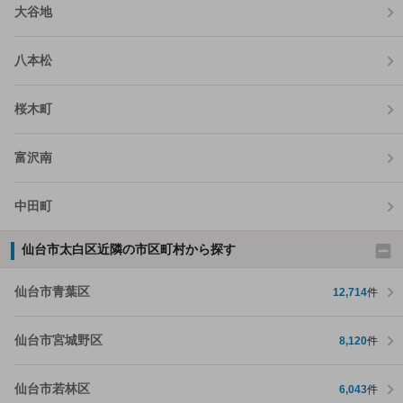
大谷地
八本松
桜木町
富沢南
中田町
仙台市太白区近隣の市区町村から探す
仙台市青葉区
12,714
件
仙台市宮城野区
8,120
件
仙台市若林区
6,043
件