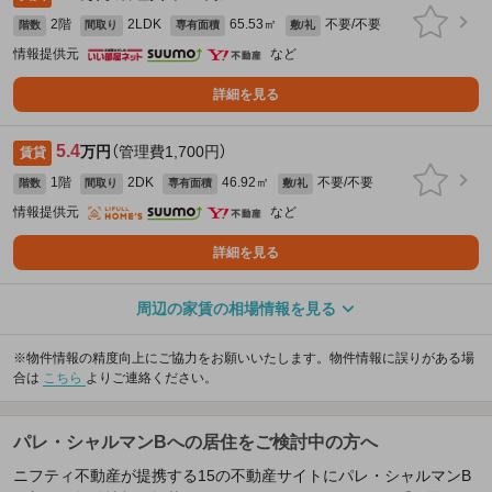
2階
2LDK
65.53㎡
不要/不要
階数
間取り
専有面積
敷/礼
情報提供元
など
詳細を見る
5.4
万円
（管理費1,700円）
賃貸
1階
2DK
46.92㎡
不要/不要
階数
間取り
専有面積
敷/礼
情報提供元
など
詳細を見る
周辺の家賃の相場情報を見る
※物件情報の精度向上にご協力をお願いいたします。物件情報に誤りがある場
合は
こちら
よりご連絡ください。
パレ・シャルマンBへの居住をご検討中の方へ
ニフティ不動産が提携する15の不動産サイトにパレ・シャルマンB