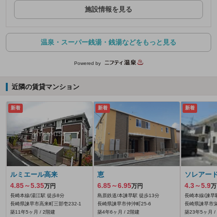
施設情報を見る
温泉・スーパー銭湯・銭湯などをもっと見る
Powered by
近隣の賃貸マンション
新着
新着
新着
ルミエール高来
恵
ソレアー
4.85～5.35
6.85～6.95
4.3～5.9
万円
万円
万
長崎本線/湯江駅 徒歩8分
島原鉄道/本諫早駅 徒歩13分
長崎本線/諫早
長崎県諫早市高来町三部壱232‐1
長崎県諫早市仲沖町25-6
長崎県諫早市栄
築11年5ヶ月 / 2階建
築4年6ヶ月 / 2階建
築23年5ヶ月 /