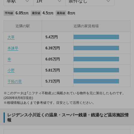
6.05
4.5
8
平均値
最安値
最高値
万円
万円
万円
近隣の駅
近隣の家賃相場
大草
5.4万円
本諫早
6.39万円
幸
6.05万円
小野
5.81万円
干拓の里
5.73万円
※このデータは「ニフティ不動産」に掲載されている物件を元に算出したものです。
(2026年8月8日現在)
※相場情報はあくまで参考値です。目安として活用ください。
レジデンス小川近くの温泉・スーパー銭湯・銭湯など温浴施設情
報