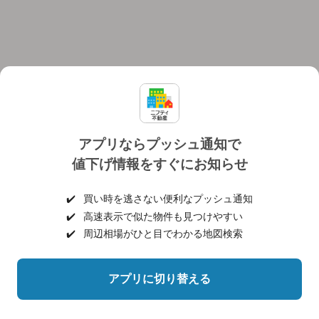
アプリならプッシュ通知で
値下げ情報をすぐにお知らせ
対応機種
個人情報保護ポリシー
利用規約
運営会社
✔️
買い時を逃さない便利なプッシュ通知
ヘルプ・お問い合わせ
採用情報
✔️
高速表示で似た物件も見つけやすい
✔️
周辺相場がひと目でわかる地図検索
アプリに切り替える
©NIFTY Lifestyle Co., Ltd.