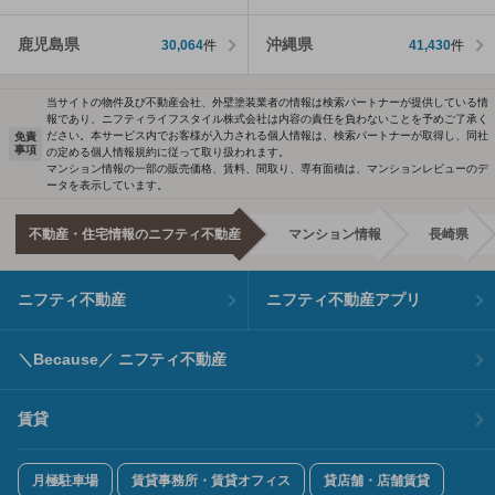
鹿児島県
沖縄県
30,064
件
41,430
件
当サイトの物件及び不動産会社、外壁塗装業者の情報は検索パートナーが提供している情
報であり、ニフティライフスタイル株式会社は内容の責任を負わないことを予めご了承く
ださい。本サービス内でお客様が入力される個人情報は、検索パートナーが取得し、同社
免責
事項
の定める個人情報規約に従って取り扱われます。
マンション情報の一部の販売価格、賃料、間取り、専有面積は、マンションレビューのデ
ータを表示しています。
不動産・住宅情報のニフティ不動産
マンション情報
長崎県
ニフティ不動産
ニフティ不動産アプリ
＼Because／ ニフティ不動産
賃貸
月極駐車場
賃貸事務所・賃貸オフィス
貸店舗・店舗賃貸