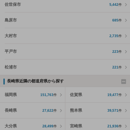
佐世保市
5,442
件
島原市
685
件
大村市
2,735
件
平戸市
223
件
松浦市
221
件
長崎県近隣の都道府県から探す
福岡県
佐賀県
151,763
件
19,477
件
長崎県
熊本県
27,622
件
39,571
件
大分県
宮崎県
28,499
件
21,936
件