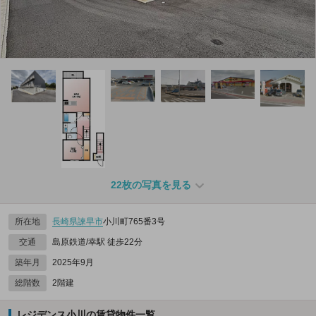
22枚の写真を見る
所在地
長崎県
諫早市
小川町765番3号
交通
島原鉄道/幸駅 徒歩22分
築年月
2025年9月
総階数
2階建
レジデンス小川の賃貸物件一覧