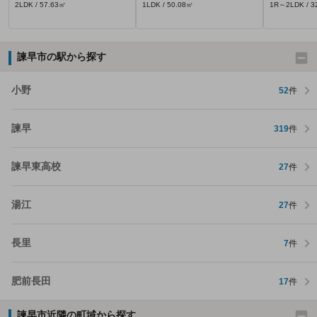
2LDK / 57.63㎡
1LDK / 50.08㎡
1R～2LDK / 3
諫早市の駅から探す
小野
52
件
諫早
319
件
諫早東高校
27
件
湯江
27
件
長里
7
件
肥前長田
17
件
諫早市近隣の町域から探す