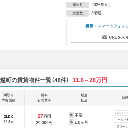
2026年5月
築年月
8階建
総階数
携帯・スマートフォン
URLをス
越町の賃貸物件一覧（48件）
11.6～28万円
間取り
賃料
敷金
特
専有面積
管理費等
礼金
バス・ト
不要
27
敷
万円
2LDK
ペット
69.3㎡
1.0ヶ月
20,000円
礼
フローリ