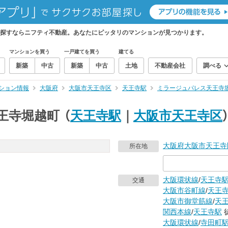
探すならニフティ不動産。あなたにピッタリのマンションが見つかります。
マンションを買う
一戸建てを買う
建てる
新築
中古
新築
中古
土地
不動産会社
調べる
ション情報
大阪府
大阪市天王寺区
天王寺駅
ミラージュパレス天王寺
王寺堀越町
（
天王寺駅
｜
大阪市天王寺区
大阪府
大阪市天王寺
所在地
大阪環状線
/
天王寺
交通
大阪市谷町線
/
天王
大阪市御堂筋線
/
天
関西本線
/
天王寺駅
大阪環状線
/
寺田町