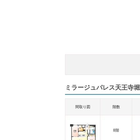
ミラージュパレス天王寺堀
間取り図
階数
8階