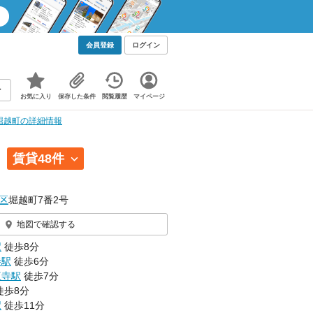
会員登録
ログイン
お気に入り
保存した条件
閲覧履歴
マイページ
堀越町の詳細情報
）
賃貸48件
区
堀越町7番2号
地図で確認する
駅
徒歩8分
寺駅
徒歩6分
王寺駅
徒歩7分
徒歩8分
駅
徒歩11分