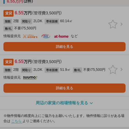
6.55万円
（2件）
6.55
万円
（管理費3,500円）
賃貸
2階
2LDK
60.14㎡
階数
間取り
専有面積
不要/75,500円
敷/礼
情報提供元
など
詳細を見る
6.55
万円
（管理費3,500円）
賃貸
2階
2LDK
51.9㎡
不要/75,500円
階数
間取り
専有面積
敷/礼
情報提供元
詳細を見る
周辺の家賃の相場情報を見る
※物件情報の精度向上にご協力をお願いいたします。物件情報に誤りがある場
合は
こちら
よりご連絡ください。