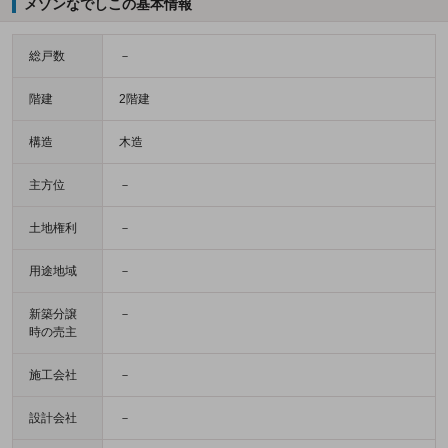
メゾンなでしこの基本情報
総戸数
－
階建
2階建
構造
木造
主方位
－
土地権利
－
用途地域
－
新築分譲
－
時の売主
施工会社
－
設計会社
－