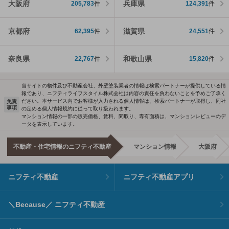
大阪府
兵庫県
205,783
件
124,391
件
京都府
滋賀県
62,395
件
24,551
件
奈良県
和歌山県
22,767
件
15,820
件
当サイトの物件及び不動産会社、外壁塗装業者の情報は検索パートナーが提供している情
報であり、ニフティライフスタイル株式会社は内容の責任を負わないことを予めご了承く
ださい。本サービス内でお客様が入力される個人情報は、検索パートナーが取得し、同社
免責
事項
の定める個人情報規約に従って取り扱われます。
マンション情報の一部の販売価格、賃料、間取り、専有面積は、マンションレビューのデ
ータを表示しています。
不動産・住宅情報のニフティ不動産
マンション情報
大阪府
ニフティ不動産
ニフティ不動産アプリ
＼Because／ ニフティ不動産