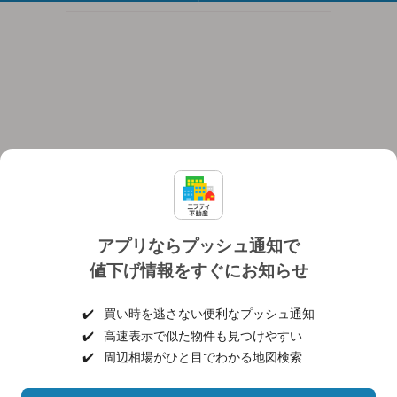
アプリならプッシュ通知で
値下げ情報をすぐにお知らせ
対応機種
個人情報保護ポリシー
利用規約
運営会社
✔️
買い時を逃さない便利なプッシュ通知
ヘルプ・お問い合わせ
採用情報
✔️
高速表示で似た物件も見つけやすい
✔️
周辺相場がひと目でわかる地図検索