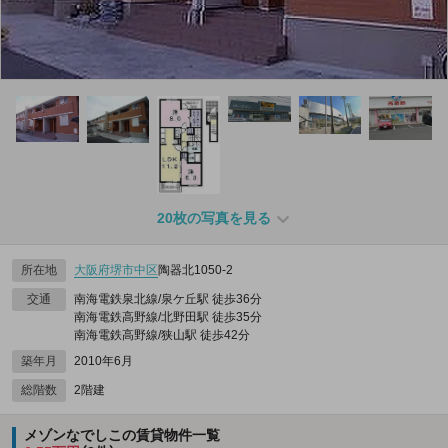
20枚の写真を見る
所在地
大阪府
堺市中区
陶器北1050‐2
交通
南海電鉄泉北線/泉ケ丘駅 徒歩36分
南海電鉄高野線/北野田駅 徒歩35分
南海電鉄高野線/狭山駅 徒歩42分
築年月
2010年6月
総階数
2階建
メゾンなでしこの賃貸物件一覧