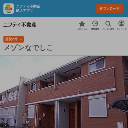
ニフティ不動産
ダウンロード
購入アプリ
カンタン検索
閲覧履歴
マイページ
お気に入り
賃貸2件
メゾンなでしこ