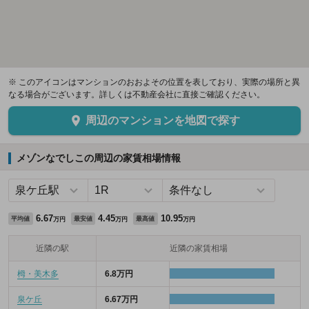
※ このアイコンはマンションのおおよその位置を表しており、実際の場所と異
なる場合がございます。詳しくは不動産会社に直接ご確認ください。
周辺のマンションを地図で探す
メゾンなでしこの周辺の家賃相場情報
6.67
4.45
10.95
平均値
最安値
最高値
万円
万円
万円
近隣の駅
近隣の家賃相場
栂・美木多
6.8万円
泉ケ丘
6.67万円