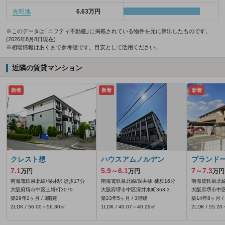
光明池
6.63万円
※このデータは「ニフティ不動産」に掲載されている物件を元に算出したものです。
(2026年8月8日現在)
※相場情報はあくまで参考値です。目安として活用ください。
近隣の賃貸マンション
新着
新着
新着
クレスト想
ハウスアムノルデン
プランド
7.1
5.9～6.1
7～7.3
万円
万円
万円
南海電鉄泉北線/深井駅 徒歩17分
南海電鉄泉北線/深井駅 徒歩16分
南海電鉄泉北線
大阪府堺市中区土塔町3079
大阪府堺市中区深井東町363‐3
大阪府堺市中区
築29年2ヶ月 / 3階建
築23年5ヶ月 / 3階建
築14年8ヶ月 /
2LDK / 56.00～56.30㎡
1LDK / 40.07～40.29㎡
2LDK / 55.2