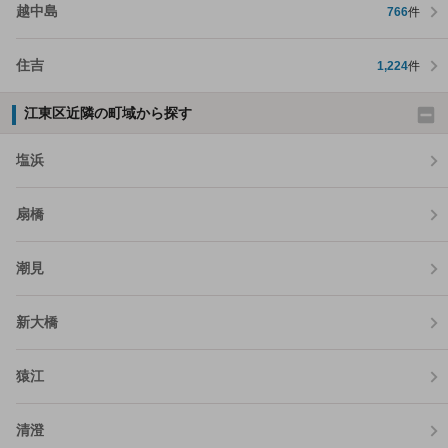
越中島
766
件
住吉
1,224
件
江東区近隣の町域から探す
塩浜
扇橋
潮見
新大橋
猿江
清澄