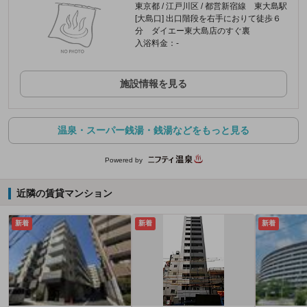
東京都 / 江戸川区 / 都営新宿線 東大島駅
[大島口] 出口階段を右手におりて徒歩６
分 ダイエー東大島店のすぐ裏
入浴料金：-
施設情報を見る
温泉・スーパー銭湯・銭湯などをもっと見る
Powered by
近隣の賃貸マンション
新着
新着
新着