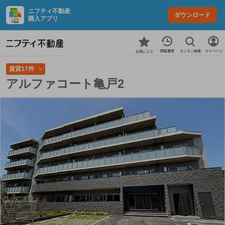
ニフティ不動産
ダウンロード
購入アプリ
カンタン検索
閲覧履歴
マイページ
お気に入り
賃貸17件
アルファコート亀戸2