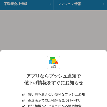
不動産会社情報
マンション情報
アプリならプッシュ通知で
値下げ情報をすぐにお知らせ
対応機種
個人情報保護ポリシー
利用規約
運営会社
✔️
買い時を逃さない便利なプッシュ通知
ヘルプ・お問い合わせ
採用情報
✔️
高速表示で似た物件も見つけやすい
✔️
周辺相場がひと目でわかる地図検索