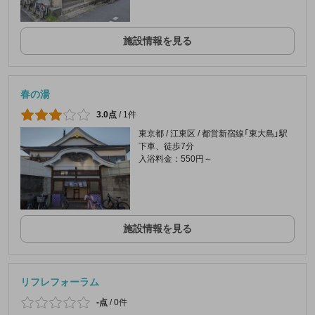
施設情報を見る
春の湯
3.0点
/
1件
東京都 / 江東区 / 都営新宿線「東大島」駅
下車、徒歩7分
入浴料金：550円～
施設情報を見る
リフレフォーラム
-点
/
0件