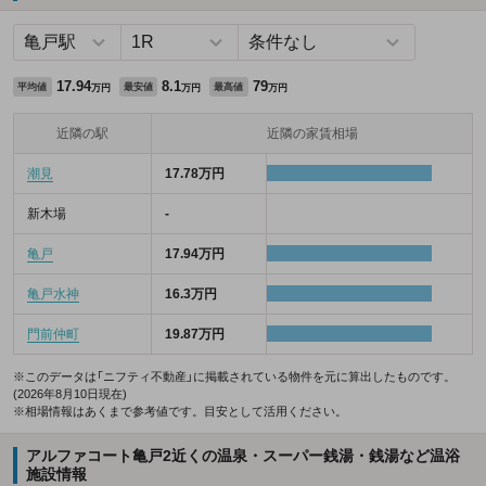
17.94
8.1
79
平均値
最安値
最高値
万円
万円
万円
近隣の駅
近隣の家賃相場
潮見
17.78万円
新木場
-
亀戸
17.94万円
亀戸水神
16.3万円
門前仲町
19.87万円
※このデータは「ニフティ不動産」に掲載されている物件を元に算出したものです。
(2026年8月10日現在)
※相場情報はあくまで参考値です。目安として活用ください。
アルファコート亀戸2近くの温泉・スーパー銭湯・銭湯など温浴
施設情報