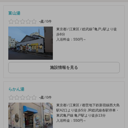
富山湯
-点
/
0件
東京都 / 江東区 / 総武線「亀戸」駅より徒
歩8分
入浴料金：550円～
施設情報を見る
らかん湯
-点
/
0件
東京都 / 江東区 / 都営地下鉄新宿線西大島
駅A2口より徒歩5分 JR総武線各駅停車・
東武亀戸線 亀戸駅より徒歩13分
入浴料金：550円～