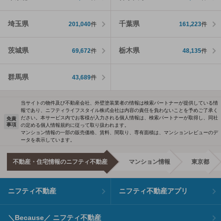
埼玉県
千葉県
201,040
件
161,223
件
茨城県
栃木県
69,672
件
48,135
件
群馬県
43,689
件
当サイトの物件及び不動産会社、外壁塗装業者の情報は検索パートナーが提供している情
報であり、ニフティライフスタイル株式会社は内容の責任を負わないことを予めご了承く
ださい。本サービス内でお客様が入力される個人情報は、検索パートナーが取得し、同社
免責
事項
の定める個人情報規約に従って取り扱われます。
マンション情報の一部の販売価格、賃料、間取り、専有面積は、マンションレビューのデ
ータを表示しています。
不動産・住宅情報のニフティ不動産
マンション情報
東京都
ニフティ不動産
ニフティ不動産アプリ
＼Because／ ニフティ不動産