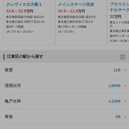
クレヴィスタ大島１
メインステージ住吉
プラウド
ナルマー
12.6～12.9
10.9～11.4
万円
万円
32
万円
東京都新宿線/大島駅 徒歩2分
東京都新宿線/住吉駅 徒歩2分
東京都江東区大島5丁目32-16
東京都江東区住吉2丁目2-8
東京メトロ有楽
分
築6年 / 7階建
築17年2ヶ月 / 13階建
東京都江東区東雲
1K / 25.41～25.42㎡
1K / 23.76㎡
築6年7ヶ月 / 
2LDK～3LDK /
江東区の駅から探す
東雲
11
件
清澄白河
1,555
件
亀戸水神
1,110
件
青海
3
件