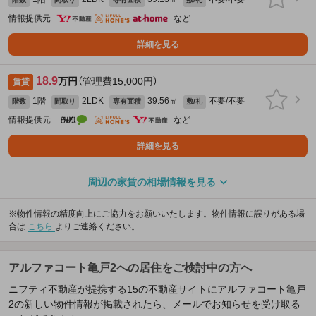
情報提供元
など
詳細を見る
18.9
万円
（管理費15,000円）
賃貸
1階
2LDK
39.56㎡
不要/不要
階数
間取り
専有面積
敷/礼
情報提供元
など
詳細を見る
周辺の家賃の相場情報を見る
※物件情報の精度向上にご協力をお願いいたします。物件情報に誤りがある場
合は
こちら
よりご連絡ください。
アルファコート亀戸2への居住をご検討中の方へ
ニフティ不動産が提携する15の不動産サイトにアルファコート亀戸
2の新しい物件情報が掲載されたら、メールでお知らせを受け取る