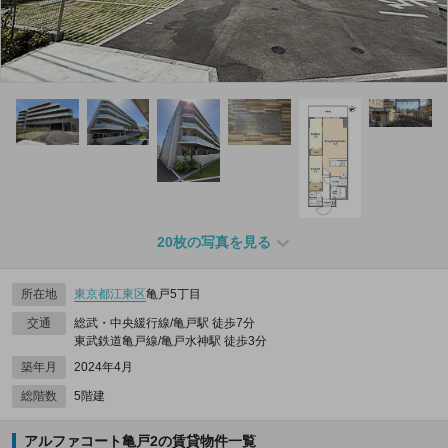
20枚の写真を見る
所在地
東京都
江東区
亀戸5丁目
交通
総武・中央緩行線/亀戸駅 徒歩7分
東武鉄道亀戸線/亀戸水神駅 徒歩3分
築年月
2024年4月
総階数
5階建
アルファコート亀戸2の賃貸物件一覧