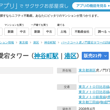
探すならニフティ不動産。あなたにピッタリのマンションが見つかります。
マンションを買う
一戸建てを買う
建てる
新築
中古
新築
中古
土地
不動産会社
調べる
ション情報
東京都
港区
神谷町駅
パークコート虎ノ門愛宕タワーの詳
愛宕タワー
（
神谷町駅
｜
港区
）
販売21件
東京都
港区
虎ノ門3丁
所在地
東京メトロ日比谷線
交通
東京メトロ日比谷線
東京メトロ銀座線
/
東京都三田線
/
御成
2008年4月
築年月