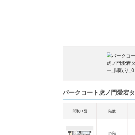
パークコート虎ノ門愛宕タ
間取り図
階数
29階