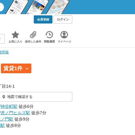
会員登録
ログイン
お気に入り
保存した条件
閲覧履歴
マイページ
細情報
賃貸1件
目14-1
地図で確認する
/
神谷町駅
徒歩6分
/
虎ノ門ヒルズ駅
徒歩7分
虎ノ門駅
徒歩9分
門駅
徒歩8分