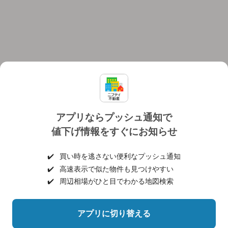
アプリならプッシュ通知で
値下げ情報をすぐにお知らせ
対応機種
個人情報保護ポリシー
利用規約
運営会社
✔️
買い時を逃さない便利なプッシュ通知
ヘルプ・お問い合わせ
採用情報
✔️
高速表示で似た物件も見つけやすい
✔️
周辺相場がひと目でわかる地図検索
アプリに切り替える
©NIFTY Lifestyle Co., Ltd.