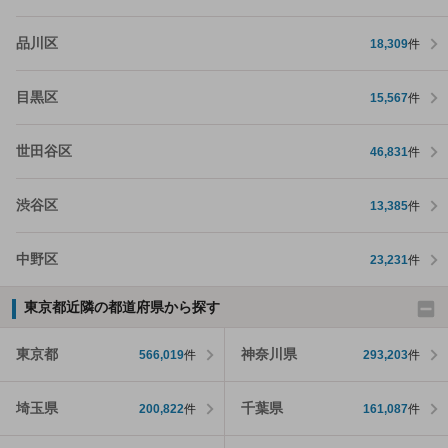
品川区
18,309
件
目黒区
15,567
件
世田谷区
46,831
件
渋谷区
13,385
件
中野区
23,231
件
東京都近隣の都道府県から探す
東京都
神奈川県
566,019
件
293,203
件
埼玉県
千葉県
200,822
件
161,087
件