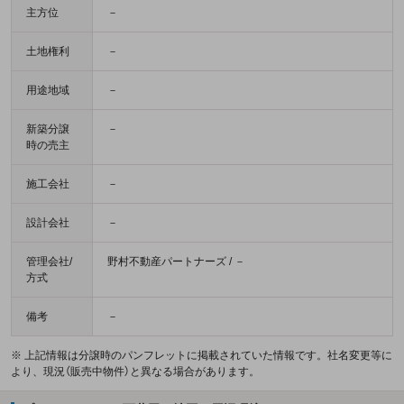
主方位
－
土地権利
－
用途地域
－
新築分譲
－
時の売主
施工会社
－
設計会社
－
管理会社/
野村不動産パートナーズ / －
方式
備考
－
※ 上記情報は分譲時のパンフレットに掲載されていた情報です。社名変更等に
より、現況（販売中物件）と異なる場合があります。