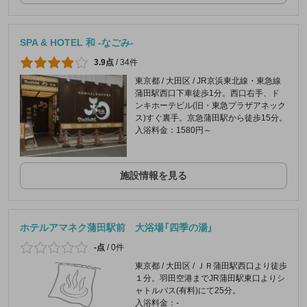
SPA & HOTEL 和 -なごみ-
3.9点
/
34件
東京都 / 大田区 / JR京浜東北線・東急線
蒲田駅西口下車徒歩1分。西口右手、ド
ンキホーテビル(旧・東急プラザアネック
ス)すぐ裏手。京急蒲田駅から徒歩15分。
入浴料金：1580円～
施設情報を見る
ホテルアマネク蒲田駅前 大浴場「四季の湯」
-点
/
0件
東京都 / 大田区 / ＪＲ蒲田駅西口より徒歩
１分。羽田空港までJR蒲田駅東口よりシ
ャトルバス(有料)にて25分。
入浴料金：-