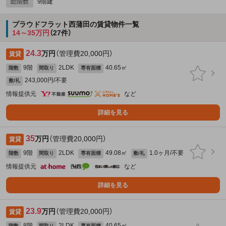
総階数
9階建
プラウドフラット西蒲田の賃貸物件一覧
14～35万円
（27件）
24.3
万円
（管理費20,000円）
賃貸
9階
2LDK
40.65㎡
階数
間取り
専有面積
243,000円/不要
敷/礼
情報提供元
など
詳細を見る
35
万円
（管理費20,000円）
賃貸
9階
2LDK
49.08㎡
1.0ヶ月/不要
階数
間取り
専有面積
敷/礼
情報提供元
など
詳細を見る
23.9
万円
（管理費20,000円）
賃貸
8階
2LDK
40.65㎡
階数
間取り
専有面積