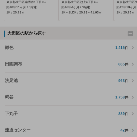
東京都大田区南雪谷1丁目9-2
東京都大田区池上4丁目4-2
東京都大田区久か
築18年11ヶ月 / 3階建
築16年4ヶ月 / 3階建
築13年10ヶ月 
1K / 20.81㎡
1K～1LDK / 20.81～41.63㎡
1K / 20.89㎡
大田区の駅から探す
雑色
1,415
件
田園調布
665
件
洗足池
963
件
糀谷
1,758
件
下丸子
889
件
流通センター
42
件