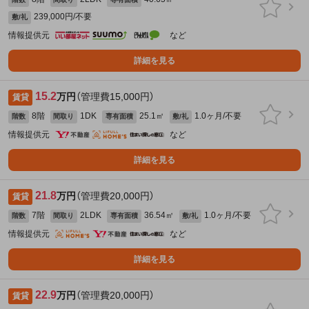
239,000円/不要
敷/礼
情報提供元
など
詳細を見る
15.2
万円
（管理費15,000円）
賃貸
8階
1DK
25.1㎡
1.0ヶ月/不要
階数
間取り
専有面積
敷/礼
情報提供元
など
詳細を見る
21.8
万円
（管理費20,000円）
賃貸
7階
2LDK
36.54㎡
1.0ヶ月/不要
階数
間取り
専有面積
敷/礼
情報提供元
など
詳細を見る
22.9
万円
（管理費20,000円）
賃貸