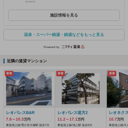
施設情報を見る
温泉・スーパー銭湯・銭湯などをもっと見る
Powered by
近隣の賃貸マンション
新着
新着
新着
レオパレスB&R
レオパレス堤方2
レオネク
7.6～10.3
11.2～17.1
10.7
万円
万円
万円
東急池上線/雪が谷大塚駅 徒歩7分
東急池上線/池上駅 徒歩8分
東急池上線/久