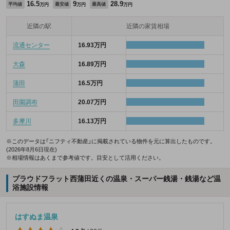
16.5
9
28.9
平均値
最安値
最高値
万円
万円
万円
近隣の駅
近隣の家賃相場
流通センター
16.93万円
大森
16.89万円
蒲田
16.5万円
田園調布
20.07万円
多摩川
16.13万円
※このデータは「ニフティ不動産」に掲載されている物件を元に算出したものです。
(2026年8月6日現在)
※相場情報はあくまで参考値です。目安として活用ください。
プラウドフラット西蒲田近くの温泉・スーパー銭湯・銭湯など温
浴施設情報
はすぬま温泉