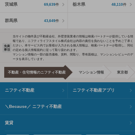
茨城県
栃木県
69,639
件
48,110
件
群馬県
43,649
件
当サイトの物件及び不動産会社、外壁塗装業者の情報は検索パートナーが提供している情
報であり、ニフティライフスタイル株式会社は内容の責任を負わないことを予めご了承く
ださい。本サービス内でお客様が入力される個人情報は、検索パートナーが取得し、同社
免責
事項
の定める個人情報規約に従って取り扱われます。
マンション情報の一部の販売価格、賃料、間取り、専有面積は、マンションレビューのデ
ータを表示しています。
不動産・住宅情報のニフティ不動産
マンション情報
東京都
ニフティ不動産
ニフティ不動産アプリ
＼Because／ ニフティ不動産
賃貸