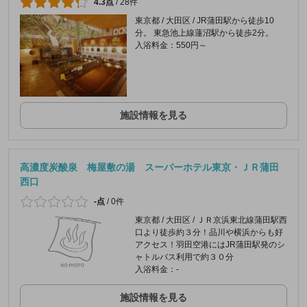
4.3点
/
28件
東京都 / 大田区 / JR蒲田駅から徒歩10
分。 東急池上線蓮沼駅から徒歩2分。
入浴料金：550円～
施設情報を見る
高濃度炭酸泉 梅屋敷の湯 スーパーホテル東京・ＪＲ蒲田
西口
-点
/
0件
東京都 / 大田区 / ＪＲ京浜東北線蒲田駅西
口より徒歩約３分！品川や横浜からも好
アクセス！羽田空港にはJR蒲田駅発のシ
ャトルバス利用で約３０分
入浴料金：-
施設情報を見る