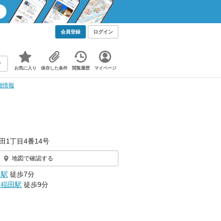
会員登録
ログイン
お気に入り
保存した条件
閲覧履歴
マイページ
細情報
田1丁目4番14号
地図で確認する
田駅
徒歩7分
早稲田駅
徒歩9分