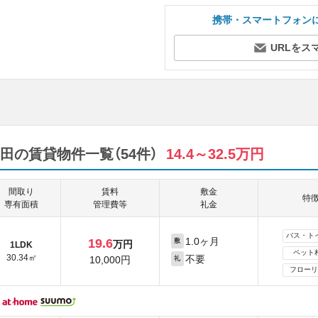
携帯・スマートフォン
URLをス
田の賃貸物件一覧（54件）
14.4～32.5万円
間取り
賃料
敷金
特
専有面積
管理費等
礼金
バス・ト
1.0ヶ月
19.6
敷
万円
1LDK
ペット
30.34㎡
不要
10,000円
礼
フローリ