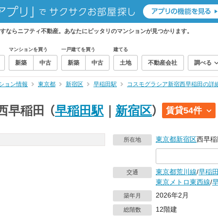
すならニフティ不動産。あなたにピッタリのマンションが見つかります。
マンションを買う
一戸建てを買う
建てる
新築
中古
新築
中古
土地
不動産会社
調べる
ション情報
東京都
新宿区
早稲田駅
コスモグラシア新宿西早稲田の詳
西早稲田
（
早稲田駅
｜
新宿区
）
賃貸54件
東京都
新宿区
西早稲
所在地
東京都荒川線
/
早稲
交通
東京メトロ東西線
/
2026年2月
築年月
12階建
総階数